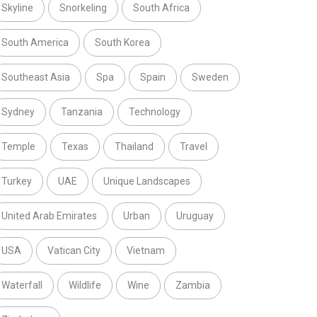
Skyline
Snorkeling
South Africa
South America
South Korea
Southeast Asia
Spa
Spain
Sweden
Sydney
Tanzania
Technology
Temple
Texas
Thailand
Travel
Turkey
UAE
Unique Landscapes
United Arab Emirates
Urban
Uruguay
USA
Vatican City
Vietnam
Waterfall
Wildlife
Wine
Zambia