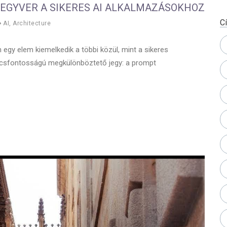
FEGYVER A SIKERES AI ALKALMAZÁSOKHOZ
C
AI
,
Architecture
 egy elem kiemelkedik a többi közül, mint a sikeres
lcsfontosságú megkülönböztető jegy: a prompt