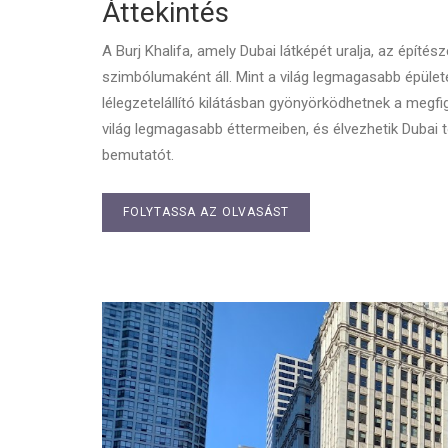
Áttekintés
A Burj Khalifa, amely Dubai látképét uralja, az építés
szimbólumaként áll. Mint a világ legmagasabb épülete,
lélegzetelállító kilátásban gyönyörködhetnek a megfi
világ legmagasabb éttermeiben, és élvezhetik Dubai t
bemutatót.
FOLYTASSA AZ OLVASÁST