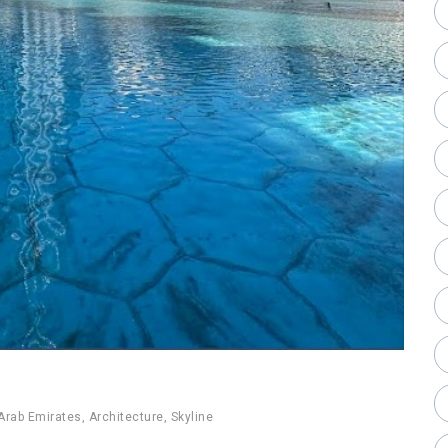
Arab Emirates
,
Architecture
,
Skyline