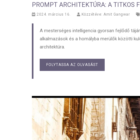
PROMPT ARCHITEKTÚRA: A TITKOS 
2024. március 16.
Közzétéve:
Amit Gangwar
A mesterséges intelligencia gyorsan fejlődő táján
alkalmazások és a homályba merülők közötti ku
architektúra.
FOLYTASSA AZ OLVASÁST