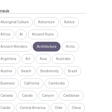
ímkék
Aboriginal Culture
Adventure
Advice
Africa
AI
Ancient Ruins
Ancient Wonders
Architecture
Arctic
Argentina
Art
Asia
Australia
Austria
Beach
Biodiversity
Brazil
Business
California
Cambodia
Canada
Canals
Canyon
Caribbean
Castle
Central America
Chile
China