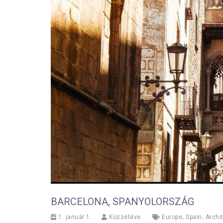
BARCELONA, SPANYOLORSZÁG
1. január 1.
Közzétéve:
Europe
,
Spain
,
Archi