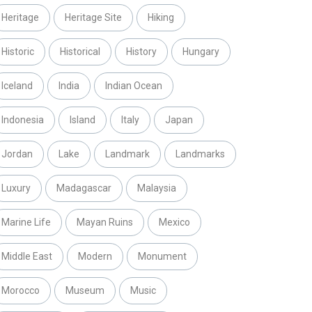
Heritage
Heritage Site
Hiking
Historic
Historical
History
Hungary
Iceland
India
Indian Ocean
Indonesia
Island
Italy
Japan
Jordan
Lake
Landmark
Landmarks
Luxury
Madagascar
Malaysia
Marine Life
Mayan Ruins
Mexico
Middle East
Modern
Monument
Morocco
Museum
Music