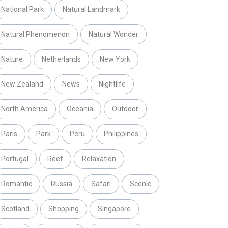
National Park
Natural Landmark
Natural Phenomenon
Natural Wonder
Nature
Netherlands
New York
New Zealand
News
Nightlife
North America
Oceania
Outdoor
Paris
Park
Peru
Philippines
Portugal
Reef
Relaxation
Romantic
Russia
Safari
Scenic
Scotland
Shopping
Singapore