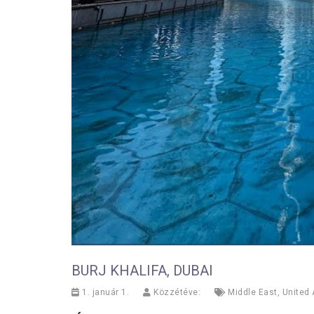
BURJ KHALIFA, DUBAI
1. január 1.
Közzétéve:
Middle East
,
United 