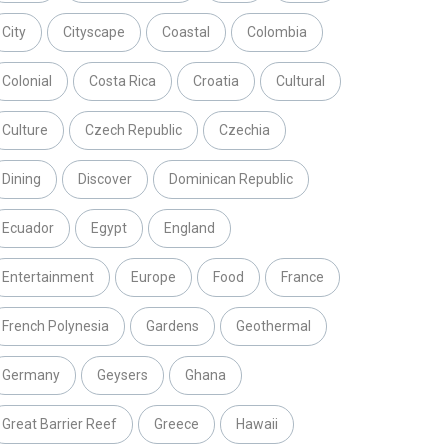
City
Cityscape
Coastal
Colombia
Colonial
Costa Rica
Croatia
Cultural
Culture
Czech Republic
Czechia
Dining
Discover
Dominican Republic
Ecuador
Egypt
England
Entertainment
Europe
Food
France
French Polynesia
Gardens
Geothermal
Germany
Geysers
Ghana
Great Barrier Reef
Greece
Hawaii