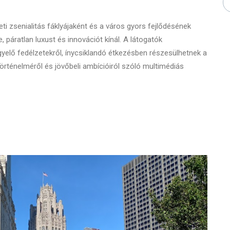
zeti zsenialitás fáklyájaként és a város gyors fejlődésének
 páratlan luxust és innovációt kínál. A látogatók
gyelő fedélzetekről, ínycsiklandó étkezésben részesülhetnek a
örténelméről és jövőbeli ambícióiról szóló multimédiás