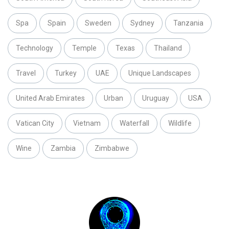
Spa
Spain
Sweden
Sydney
Tanzania
Technology
Temple
Texas
Thailand
Travel
Turkey
UAE
Unique Landscapes
United Arab Emirates
Urban
Uruguay
USA
Vatican City
Vietnam
Waterfall
Wildlife
Wine
Zambia
Zimbabwe