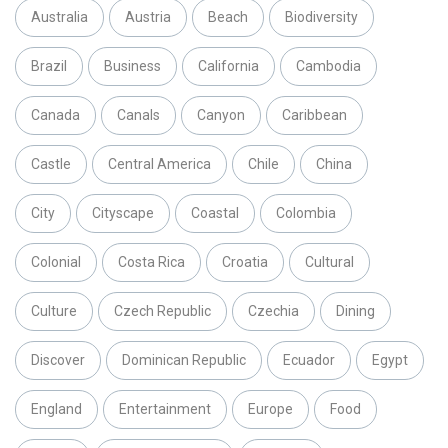
Australia
Austria
Beach
Biodiversity
Brazil
Business
California
Cambodia
Canada
Canals
Canyon
Caribbean
Castle
Central America
Chile
China
City
Cityscape
Coastal
Colombia
Colonial
Costa Rica
Croatia
Cultural
Culture
Czech Republic
Czechia
Dining
Discover
Dominican Republic
Ecuador
Egypt
England
Entertainment
Europe
Food