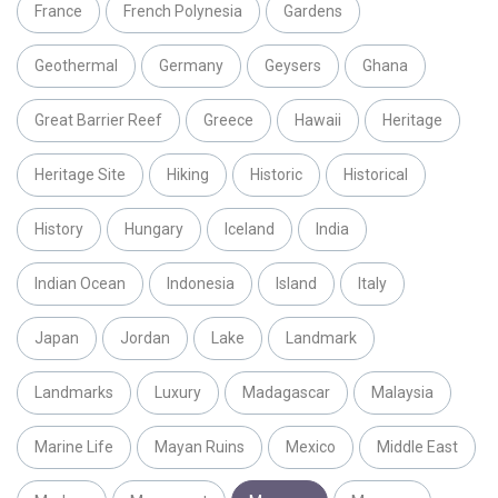
France
French Polynesia
Gardens
Geothermal
Germany
Geysers
Ghana
Great Barrier Reef
Greece
Hawaii
Heritage
Heritage Site
Hiking
Historic
Historical
History
Hungary
Iceland
India
Indian Ocean
Indonesia
Island
Italy
Japan
Jordan
Lake
Landmark
Landmarks
Luxury
Madagascar
Malaysia
Marine Life
Mayan Ruins
Mexico
Middle East