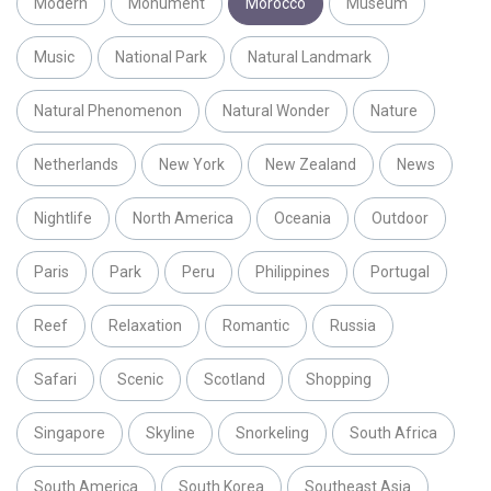
Modern
Monument
Morocco
Museum
Music
National Park
Natural Landmark
Natural Phenomenon
Natural Wonder
Nature
Netherlands
New York
New Zealand
News
Nightlife
North America
Oceania
Outdoor
Paris
Park
Peru
Philippines
Portugal
Reef
Relaxation
Romantic
Russia
Safari
Scenic
Scotland
Shopping
Singapore
Skyline
Snorkeling
South Africa
South America
South Korea
Southeast Asia