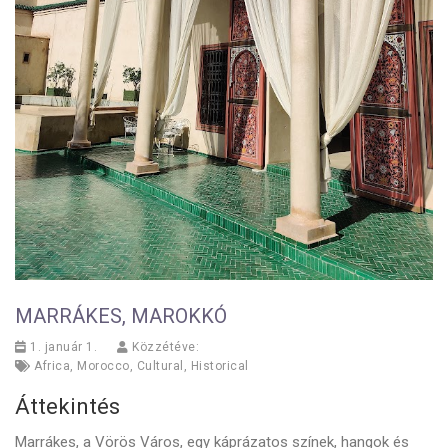
MARRÁKES, MAROKKÓ
1. január 1.
Közzétéve:
Africa
,
Morocco
,
Cultural
,
Historical
Áttekintés
Marrákes, a Vörös Város, egy káprázatos színek, hangok és