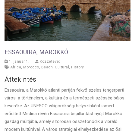
ESSAOUIRA, MAROKKÓ
1. január 1.
Közzétéve:
Africa
,
Morocco
,
Beach
,
Cultural
,
History
Áttekintés
Essaouira, a Marokkó atlanti partján fekvő szeles tengerparti
város, a történelem, a kultúra és a természeti szépség bájos
keveréke. Az UNESCO világörökségi helyszínként ismert
erődített Medina révén Essaouira bepillantást nyújt Marokkó
gazdag múltjába, amely szorosan összefonódik a vibráló
modern kultúrával. A város stratégiai elhelyezkedése az ősi