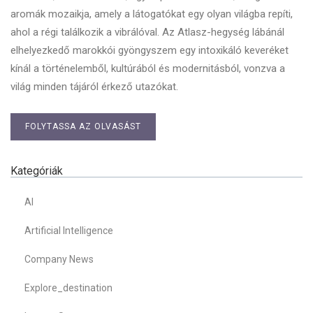
aromák mozaikja, amely a látogatókat egy olyan világba repíti,
ahol a régi találkozik a vibrálóval. Az Atlasz-hegység lábánál
elhelyezkedő marokkói gyöngyszem egy intoxikáló keveréket
kínál a történelemből, kultúrából és modernitásból, vonzva a
világ minden tájáról érkező utazókat.
FOLYTASSA AZ OLVASÁST
Kategóriák
AI
Artificial Intelligence
Company News
Explore_destination