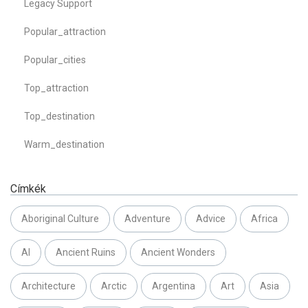
Legacy Support
Popular_attraction
Popular_cities
Top_attraction
Top_destination
Warm_destination
Címkék
Aboriginal Culture
Adventure
Advice
Africa
AI
Ancient Ruins
Ancient Wonders
Architecture
Arctic
Argentina
Art
Asia