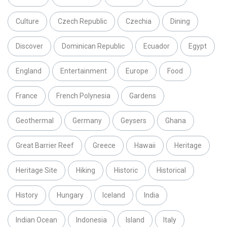
Culture
Czech Republic
Czechia
Dining
Discover
Dominican Republic
Ecuador
Egypt
England
Entertainment
Europe
Food
France
French Polynesia
Gardens
Geothermal
Germany
Geysers
Ghana
Great Barrier Reef
Greece
Hawaii
Heritage
Heritage Site
Hiking
Historic
Historical
History
Hungary
Iceland
India
Indian Ocean
Indonesia
Island
Italy