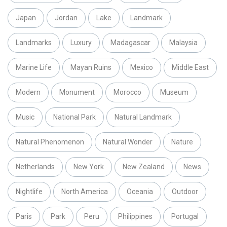
Japan
Jordan
Lake
Landmark
Landmarks
Luxury
Madagascar
Malaysia
Marine Life
Mayan Ruins
Mexico
Middle East
Modern
Monument
Morocco
Museum
Music
National Park
Natural Landmark
Natural Phenomenon
Natural Wonder
Nature
Netherlands
New York
New Zealand
News
Nightlife
North America
Oceania
Outdoor
Paris
Park
Peru
Philippines
Portugal