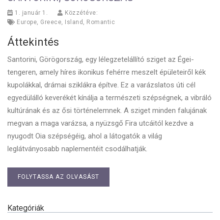
1. január 1.
Közzétéve:
Europe
,
Greece
,
Island
,
Romantic
Áttekintés
Santorini, Görögország, egy lélegzetelállító sziget az Égei-
tengeren, amely híres ikonikus fehérre meszelt épületeiről kék
kupolákkal, drámai sziklákra építve. Ez a varázslatos úti cél
egyedülálló keverékét kínálja a természeti szépségnek, a vibráló
kultúrának és az ősi történelemnek. A sziget minden falujának
megvan a maga varázsa, a nyüzsgő Fira utcáitól kezdve a
nyugodt Oia szépségéig, ahol a látogatók a világ
leglátványosabb naplementéit csodálhatják.
FOLYTASSA AZ OLVASÁST
Kategóriák