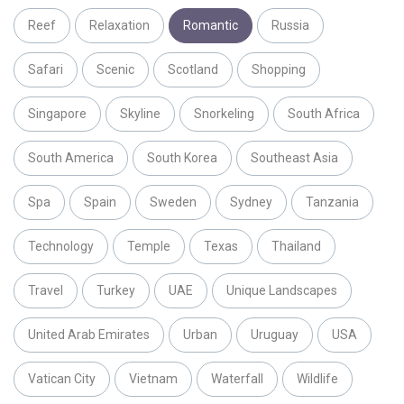
Reef
Relaxation
Romantic
Russia
Safari
Scenic
Scotland
Shopping
Singapore
Skyline
Snorkeling
South Africa
South America
South Korea
Southeast Asia
Spa
Spain
Sweden
Sydney
Tanzania
Technology
Temple
Texas
Thailand
Travel
Turkey
UAE
Unique Landscapes
United Arab Emirates
Urban
Uruguay
USA
Vatican City
Vietnam
Waterfall
Wildlife