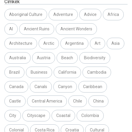
Címkék
Aboriginal Culture
Adventure
Advice
Africa
AI
Ancient Ruins
Ancient Wonders
Architecture
Arctic
Argentina
Art
Asia
Australia
Austria
Beach
Biodiversity
Brazil
Business
California
Cambodia
Canada
Canals
Canyon
Caribbean
Castle
Central America
Chile
China
City
Cityscape
Coastal
Colombia
Colonial
Costa Rica
Croatia
Cultural