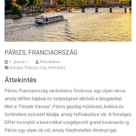
PÁRIZS, FRANCIAORSZÁG
1. január 1.
Közzétéve:
Europe
,
France
,
City
,
Romantic
Áttekintés
Párizs, Franciaország varázslatos fővárosa, egy olyan város,
amely időtlen bájával és szépségével elbűvöli a látogatókat.
Mint a “Fények Városa”, Párizs gazdag művészet, kultúra és
történelem szövetét kínálja, amely felfedezésre vár. A fenséges
Eiffel-toronytól a kávézókkal szegélyezett grand boulevards-ig
Párizs egy olyan úti cél, amely felejthetetlen élményt ígér.