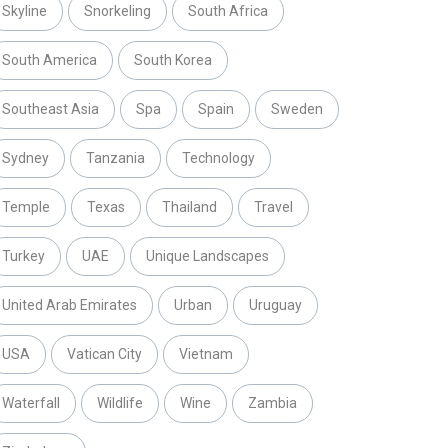
Skyline
Snorkeling
South Africa
South America
South Korea
Southeast Asia
Spa
Spain
Sweden
Sydney
Tanzania
Technology
Temple
Texas
Thailand
Travel
Turkey
UAE
Unique Landscapes
United Arab Emirates
Urban
Uruguay
USA
Vatican City
Vietnam
Waterfall
Wildlife
Wine
Zambia