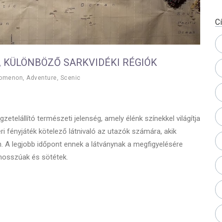
C
, KÜLÖNBÖZŐ SARKVIDÉKI RÉGIÓK
nomenon
,
Adventure
,
Scenic
gzetelállító természeti jelenség, amely élénk színekkel világítja
ri fényjáték kötelező látnivaló az utazók számára, akik
n. A legjobb időpont ennek a látványnak a megfigyelésére
 hosszúak és sötétek.