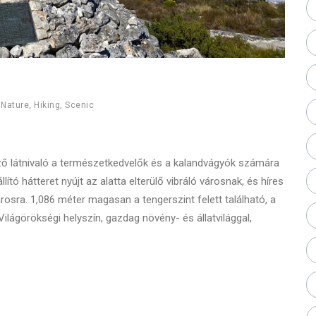
,
Nature
,
Hiking
,
Scenic
ző látnivaló a természetkedvelők és a kalandvágyók számára
llító hátteret nyújt az alatta elterülő vibráló városnak, és híres
osra. 1,086 méter magasan a tengerszint felett található, a
ágörökségi helyszín, gazdag növény- és állatvilággal,