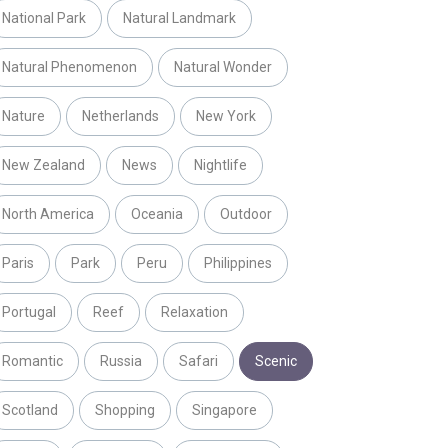
National Park
Natural Landmark
Natural Phenomenon
Natural Wonder
Nature
Netherlands
New York
New Zealand
News
Nightlife
North America
Oceania
Outdoor
Paris
Park
Peru
Philippines
Portugal
Reef
Relaxation
Romantic
Russia
Safari
Scenic
Scotland
Shopping
Singapore