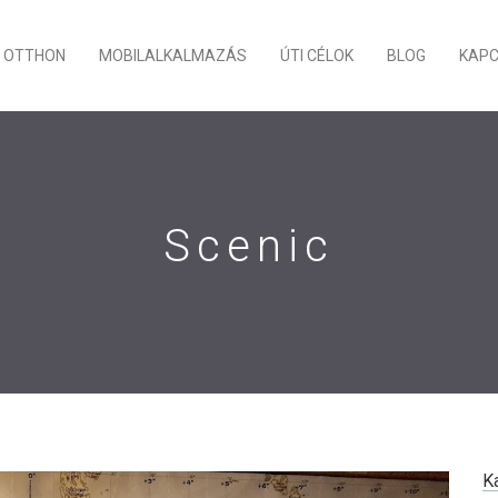
OTTHON
MOBILALKALMAZÁS
ÚTI CÉLOK
BLOG
KAP
Scenic
K