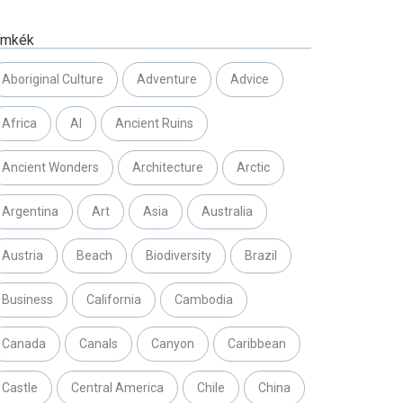
ímkék
Aboriginal Culture
Adventure
Advice
Africa
AI
Ancient Ruins
Ancient Wonders
Architecture
Arctic
Argentina
Art
Asia
Australia
Austria
Beach
Biodiversity
Brazil
Business
California
Cambodia
Canada
Canals
Canyon
Caribbean
Castle
Central America
Chile
China