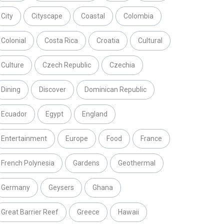
City
Cityscape
Coastal
Colombia
Colonial
Costa Rica
Croatia
Cultural
Culture
Czech Republic
Czechia
Dining
Discover
Dominican Republic
Ecuador
Egypt
England
Entertainment
Europe
Food
France
French Polynesia
Gardens
Geothermal
Germany
Geysers
Ghana
Great Barrier Reef
Greece
Hawaii