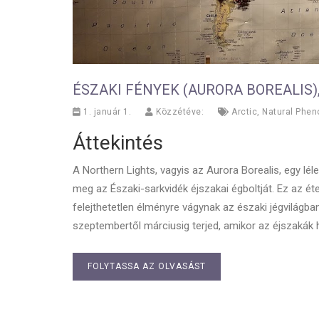
ÉSZAKI FÉNYEK (AURORA BOREALIS)
1. január 1.
Közzétéve:
Arctic
,
Natural Phe
Áttekintés
A Northern Lights, vagyis az Aurora Borealis, egy léle
meg az Északi-sarkvidék éjszakai égboltját. Ez az éte
felejthetetlen élményre vágynak az északi jégvilágba
szeptembertől márciusig terjed, amikor az éjszakák
FOLYTASSA AZ OLVASÁST