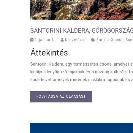
SANTORINI KALDERA, GÖRÖGORSZÁ
1. január 1.
Közzétéve:
Europe
,
Greece
,
Sce
Áttekintés
Santorini Kaldera, egy természetes csoda, amelyet eg
kínálja a lenyűgöző tájaknak és a gazdag kulturális t
épületeivel, amelyek meredek sziklákra tapadnak és a 
FOLYTASSA AZ OLVASÁST