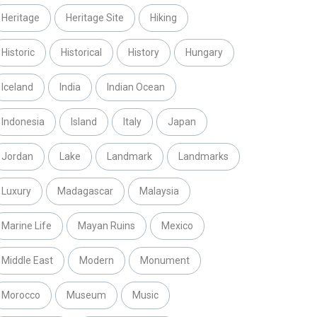
Heritage
Heritage Site
Hiking
Historic
Historical
History
Hungary
Iceland
India
Indian Ocean
Indonesia
Island
Italy
Japan
Jordan
Lake
Landmark
Landmarks
Luxury
Madagascar
Malaysia
Marine Life
Mayan Ruins
Mexico
Middle East
Modern
Monument
Morocco
Museum
Music