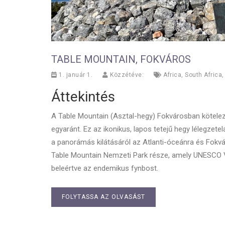
TABLE MOUNTAIN, FOKVÁROS
1. január 1.
Közzétéve:
Africa
,
South Africa
Áttekintés
A Table Mountain (Asztal-hegy) Fokvárosban kötele
egyaránt. Ez az ikonikus, lapos tetejű hegy lélegzetelá
a panorámás kilátásáról az Atlanti-óceánra és Fokvár
Table Mountain Nemzeti Park része, amely UNESCO Vil
beleértve az endemikus fynbost.
FOLYTASSA AZ OLVASÁST