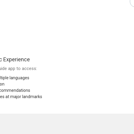
c Experience
ide app to access:
tiple languages
ion
recommendations
res at major landmarks