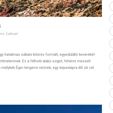
G
nic
,
Cultural
y hatalmas vulkáni kitörés formált, egyedülálló keverékét
örténelemnek. Ez a félhold alakú sziget, fehérre meszelt
mélykék Égei-tengerre néznek, egy képeslapra illő úti cél.