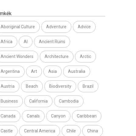
ímkék
Aboriginal Culture
Adventure
Advice
Africa
AI
Ancient Ruins
Ancient Wonders
Architecture
Arctic
Argentina
Art
Asia
Australia
Austria
Beach
Biodiversity
Brazil
Business
California
Cambodia
Canada
Canals
Canyon
Caribbean
Castle
Central America
Chile
China