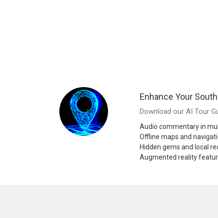
Enhance Your South 
Download our AI Tour Gu
Audio commentary in mul
Offline maps and navigat
Hidden gems and local 
Augmented reality featu