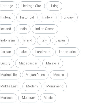
Heritage
Heritage Site
Hiking
Historic
Historical
History
Hungary
Iceland
India
Indian Ocean
Indonesia
Island
Italy
Japan
Jordan
Lake
Landmark
Landmarks
Luxury
Madagascar
Malaysia
Marine Life
Mayan Ruins
Mexico
Middle East
Modern
Monument
Morocco
Museum
Music