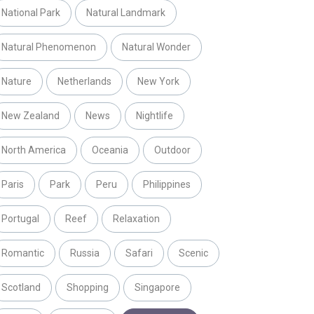
National Park
Natural Landmark
Natural Phenomenon
Natural Wonder
Nature
Netherlands
New York
New Zealand
News
Nightlife
North America
Oceania
Outdoor
Paris
Park
Peru
Philippines
Portugal
Reef
Relaxation
Romantic
Russia
Safari
Scenic
Scotland
Shopping
Singapore