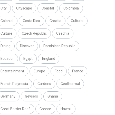
City
Cityscape
Coastal
Colombia
Colonial
Costa Rica
Croatia
Cultural
Culture
Czech Republic
Czechia
Dining
Discover
Dominican Republic
Ecuador
Egypt
England
Entertainment
Europe
Food
France
French Polynesia
Gardens
Geothermal
Germany
Geysers
Ghana
Great Barrier Reef
Greece
Hawaii