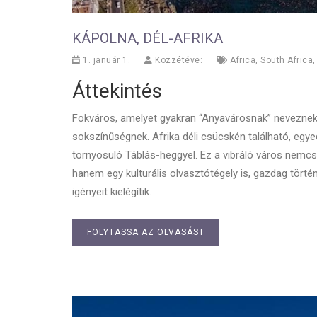
KÁPOLNA, DÉL-AFRIKA
1. január 1.
Közzétéve:
Africa
,
South Africa
Áttekintés
Fokváros, amelyet gyakran “Anyavárosnak” neveznek,
sokszínűségnek. Afrika déli csücskén található, egyed
tornyosuló Táblás-heggyel. Ez a vibráló város nem
hanem egy kulturális olvasztótégely is, gazdag tö
igényeit kielégítik.
FOLYTASSA AZ OLVASÁST