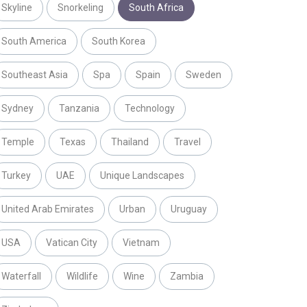
Skyline
Snorkeling
South Africa
South America
South Korea
Southeast Asia
Spa
Spain
Sweden
Sydney
Tanzania
Technology
Temple
Texas
Thailand
Travel
Turkey
UAE
Unique Landscapes
United Arab Emirates
Urban
Uruguay
USA
Vatican City
Vietnam
Waterfall
Wildlife
Wine
Zambia