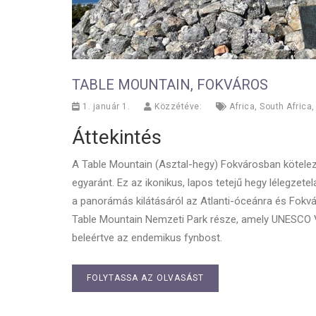
TABLE MOUNTAIN, FOKVÁROS
1. január 1.
Közzétéve:
Africa
,
South Africa
Áttekintés
A Table Mountain (Asztal-hegy) Fokvárosban kötele
egyaránt. Ez az ikonikus, lapos tetejű hegy lélegzetelá
a panorámás kilátásáról az Atlanti-óceánra és Fokvár
Table Mountain Nemzeti Park része, amely UNESCO Vil
beleértve az endemikus fynbost.
FOLYTASSA AZ OLVASÁST