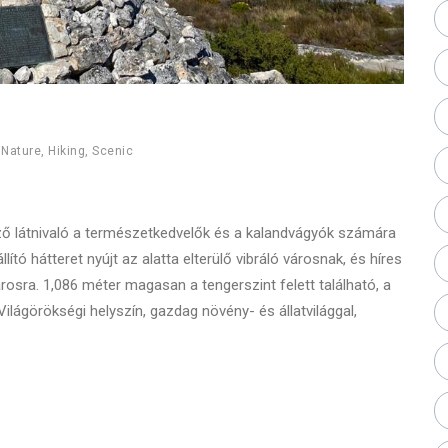
,
Nature
,
Hiking
,
Scenic
ző látnivaló a természetkedvelők és a kalandvágyók számára
llító hátteret nyújt az alatta elterülő vibráló városnak, és híres
osra. 1,086 méter magasan a tengerszint felett található, a
ágörökségi helyszín, gazdag növény- és állatvilággal,