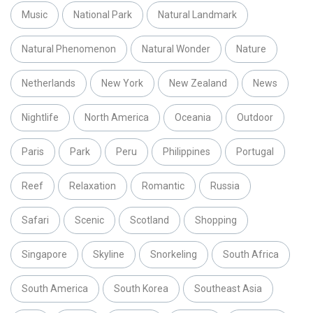
Music
National Park
Natural Landmark
Natural Phenomenon
Natural Wonder
Nature
Netherlands
New York
New Zealand
News
Nightlife
North America
Oceania
Outdoor
Paris
Park
Peru
Philippines
Portugal
Reef
Relaxation
Romantic
Russia
Safari
Scenic
Scotland
Shopping
Singapore
Skyline
Snorkeling
South Africa
South America
South Korea
Southeast Asia