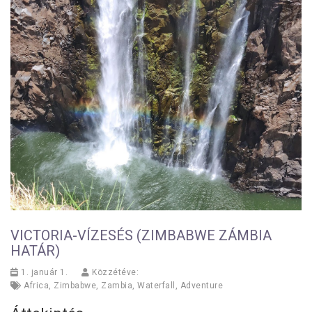
VICTORIA-VÍZESÉS (ZIMBABWE ZÁMBIA
HATÁR)
1. január 1.
Közzétéve:
Africa
,
Zimbabwe
,
Zambia
,
Waterfall
,
Adventure