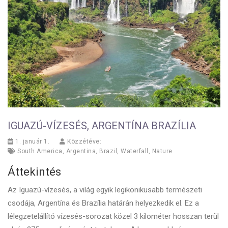
IGUAZÚ-VÍZESÉS, ARGENTÍNA BRAZÍLIA
1. január 1.
Közzétéve:
South America
,
Argentina
,
Brazil
,
Waterfall
,
Nature
Áttekintés
Az Iguazú-vízesés, a világ egyik legikonikusabb természeti
csodája, Argentína és Brazília határán helyezkedik el. Ez a
lélegzetelállító vízesés-sorozat közel 3 kilométer hosszan terül