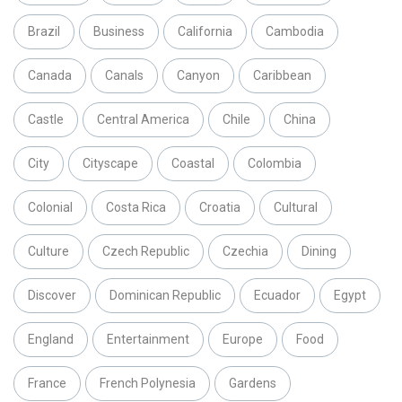
Brazil
Business
California
Cambodia
Canada
Canals
Canyon
Caribbean
Castle
Central America
Chile
China
City
Cityscape
Coastal
Colombia
Colonial
Costa Rica
Croatia
Cultural
Culture
Czech Republic
Czechia
Dining
Discover
Dominican Republic
Ecuador
Egypt
England
Entertainment
Europe
Food
France
French Polynesia
Gardens