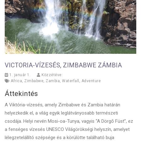
VICTORIA-VÍZESÉS, ZIMBABWE ZÁMBIA
1. január 1.
Közzétéve:
Africa
,
Zimbabwe
,
Zambia
,
Waterfall
,
Adventure
Áttekintés
A Viktória-vízesés, amely Zimbabwe és Zambia határán
helyezkedik el, a világ egyik leglátványosabb természeti
csodája. Helyi nevén Mosi-oa-Tunya, vagyis “A Dörgő Füst”, ez
a fenséges vízesés UNESCO Világörökségi helyszín, amelyet
lélegzetelállító szépsége és a körülötte található buja