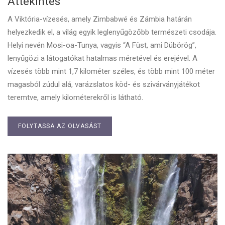
Áttekintés
A Viktória-vízesés, amely Zimbabwé és Zámbia határán
helyezkedik el, a világ egyik leglenyűgözőbb természeti csodája.
Helyi nevén Mosi-oa-Tunya, vagyis “A Füst, ami Dübörög”,
lenyűgözi a látogatókat hatalmas méretével és erejével. A
vízesés több mint 1,7 kilométer széles, és több mint 100 méter
magasból zúdul alá, varázslatos köd- és szivárványjátékot
teremtve, amely kilométerekről is látható.
FOLYTASSA AZ OLVASÁST