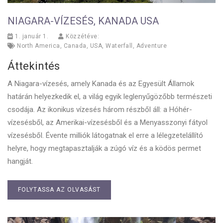
NIAGARA-VÍZESÉS, KANADA USA
1. január 1.
Közzétéve:
North America
,
Canada
,
USA
,
Waterfall
,
Adventure
Áttekintés
A Niagara-vízesés, amely Kanada és az Egyesült Államok
határán helyezkedik el, a világ egyik leglenyűgözőbb természeti
csodája. Az ikonikus vízesés három részből áll: a Hóhér-
vízesésből, az Amerikai-vízesésből és a Menyasszonyi fátyol
vízesésből. Évente milliók látogatnak el erre a lélegzetelállító
helyre, hogy megtapasztalják a zúgó víz és a ködös permet
hangját.
FOLYTASSA AZ OLVASÁST