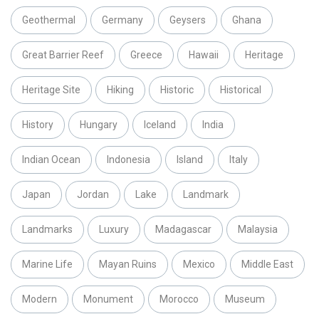
Geothermal
Germany
Geysers
Ghana
Great Barrier Reef
Greece
Hawaii
Heritage
Heritage Site
Hiking
Historic
Historical
History
Hungary
Iceland
India
Indian Ocean
Indonesia
Island
Italy
Japan
Jordan
Lake
Landmark
Landmarks
Luxury
Madagascar
Malaysia
Marine Life
Mayan Ruins
Mexico
Middle East
Modern
Monument
Morocco
Museum