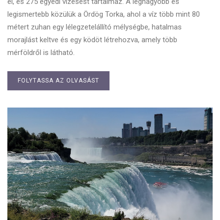
el, és 275 egyedi vízesést tartalmaz. A legnagyobb és
legismertebb közülük a Ördög Torka, ahol a víz több mint 80
métert zuhan egy lélegzetelállító mélységbe, hatalmas
morajlást keltve és egy ködöt létrehozva, amely több
mérföldről is látható.
FOLYTASSA AZ OLVASÁST