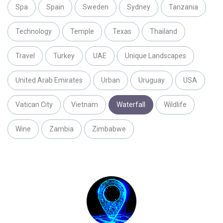
Spa
Spain
Sweden
Sydney
Tanzania
Technology
Temple
Texas
Thailand
Travel
Turkey
UAE
Unique Landscapes
United Arab Emirates
Urban
Uruguay
USA
Vatican City
Vietnam
Waterfall
Wildlife
Wine
Zambia
Zimbabwe