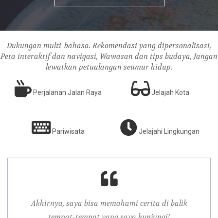
Dukungan multi-bahasa. Rekomendasi yang dipersonalisasi,
Peta interaktif dan navigasi, Wawasan dan tips budaya, Jangan
lewatkan petualangan seumur hidup.
Perjalanan Jalan Raya
Jelajah Kota
Pariwisata
Jelajahi Lingkungan
i
Akhirnya, saya bisa memahami cerita di balik
Sepe
tempat-tempat yang saya kunjungi!