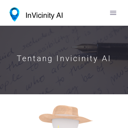
Tentang Invicinity AI