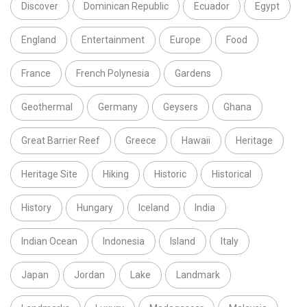
Discover
Dominican Republic
Ecuador
Egypt
England
Entertainment
Europe
Food
France
French Polynesia
Gardens
Geothermal
Germany
Geysers
Ghana
Great Barrier Reef
Greece
Hawaii
Heritage
Heritage Site
Hiking
Historic
Historical
History
Hungary
Iceland
India
Indian Ocean
Indonesia
Island
Italy
Japan
Jordan
Lake
Landmark