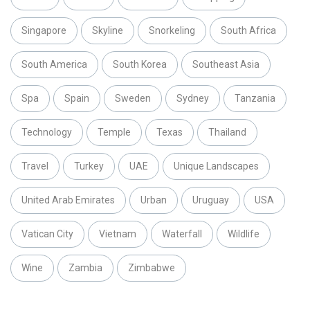
Singapore
Skyline
Snorkeling
South Africa
South America
South Korea
Southeast Asia
Spa
Spain
Sweden
Sydney
Tanzania
Technology
Temple
Texas
Thailand
Travel
Turkey
UAE
Unique Landscapes
United Arab Emirates
Urban
Uruguay
USA
Vatican City
Vietnam
Waterfall
Wildlife
Wine
Zambia
Zimbabwe