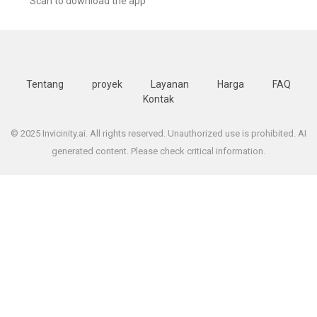
Scan to download the app
Tentang
proyek
Layanan
Harga
FAQ
Kontak
© 2025 Invicinity.ai. All rights reserved. Unauthorized use is prohibited. AI
generated content. Please check critical information.