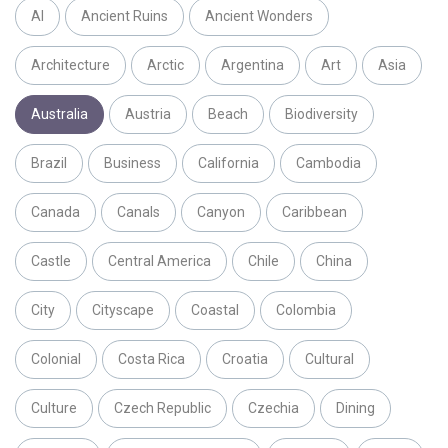
AI
Ancient Ruins
Ancient Wonders
Architecture
Arctic
Argentina
Art
Asia
Australia
Austria
Beach
Biodiversity
Brazil
Business
California
Cambodia
Canada
Canals
Canyon
Caribbean
Castle
Central America
Chile
China
City
Cityscape
Coastal
Colombia
Colonial
Costa Rica
Croatia
Cultural
Culture
Czech Republic
Czechia
Dining