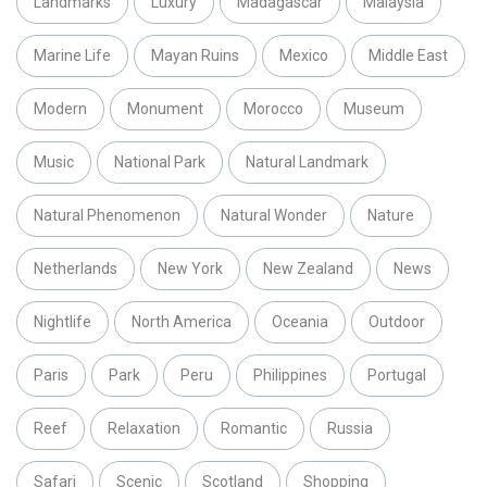
Landmarks
Luxury
Madagascar
Malaysia
Marine Life
Mayan Ruins
Mexico
Middle East
Modern
Monument
Morocco
Museum
Music
National Park
Natural Landmark
Natural Phenomenon
Natural Wonder
Nature
Netherlands
New York
New Zealand
News
Nightlife
North America
Oceania
Outdoor
Paris
Park
Peru
Philippines
Portugal
Reef
Relaxation
Romantic
Russia
Safari
Scenic
Scotland
Shopping