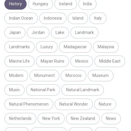
History
Hungary
Iceland
India
Indian Ocean
Indonesia
Island
Italy
Japan
Jordan
Lake
Landmark
Landmarks
Luxury
Madagascar
Malaysia
Marine Life
Mayan Ruins
Mexico
Middle East
Modern
Monument
Morocco
Museum
Music
National Park
Natural Landmark
Natural Phenomenon
Natural Wonder
Nature
Netherlands
New York
New Zealand
News