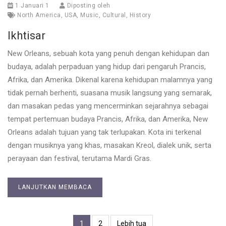
1 Januari 1
Diposting oleh
North America
,
USA
,
Music
,
Cultural
,
History
Ikhtisar
New Orleans, sebuah kota yang penuh dengan kehidupan dan
budaya, adalah perpaduan yang hidup dari pengaruh Prancis,
Afrika, dan Amerika. Dikenal karena kehidupan malamnya yang
tidak pernah berhenti, suasana musik langsung yang semarak,
dan masakan pedas yang mencerminkan sejarahnya sebagai
tempat pertemuan budaya Prancis, Afrika, dan Amerika, New
Orleans adalah tujuan yang tak terlupakan. Kota ini terkenal
dengan musiknya yang khas, masakan Kreol, dialek unik, serta
perayaan dan festival, terutama Mardi Gras.
LANJUTKAN MEMBACA
1
2
Lebih tua