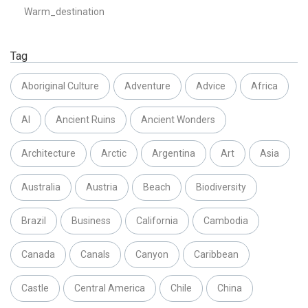
Warm_destination
Tag
Aboriginal Culture
Adventure
Advice
Africa
AI
Ancient Ruins
Ancient Wonders
Architecture
Arctic
Argentina
Art
Asia
Australia
Austria
Beach
Biodiversity
Brazil
Business
California
Cambodia
Canada
Canals
Canyon
Caribbean
Castle
Central America
Chile
China