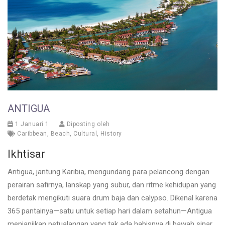
ANTIGUA
1 Januari 1
Diposting oleh
Caribbean
,
Beach
,
Cultural
,
History
Ikhtisar
Antigua, jantung Karibia, mengundang para pelancong dengan
perairan safirnya, lanskap yang subur, dan ritme kehidupan yang
berdetak mengikuti suara drum baja dan calypso. Dikenal karena
365 pantainya—satu untuk setiap hari dalam setahun—Antigua
menjanjikan petualangan yang tak ada habisnya di bawah sinar