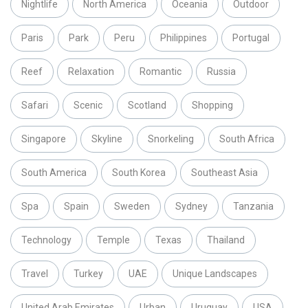
Nightlife
North America
Oceania
Outdoor
Paris
Park
Peru
Philippines
Portugal
Reef
Relaxation
Romantic
Russia
Safari
Scenic
Scotland
Shopping
Singapore
Skyline
Snorkeling
South Africa
South America
South Korea
Southeast Asia
Spa
Spain
Sweden
Sydney
Tanzania
Technology
Temple
Texas
Thailand
Travel
Turkey
UAE
Unique Landscapes
United Arab Emirates
Urban
Uruguay
USA