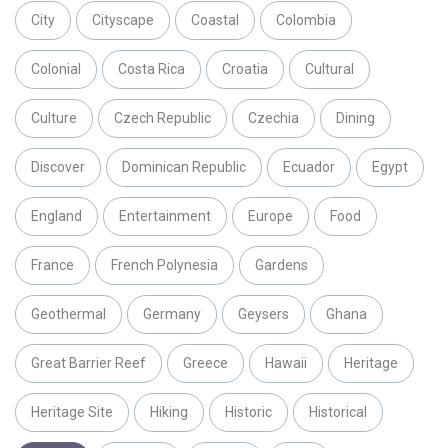
City
Cityscape
Coastal
Colombia
Colonial
Costa Rica
Croatia
Cultural
Culture
Czech Republic
Czechia
Dining
Discover
Dominican Republic
Ecuador
Egypt
England
Entertainment
Europe
Food
France
French Polynesia
Gardens
Geothermal
Germany
Geysers
Ghana
Great Barrier Reef
Greece
Hawaii
Heritage
Heritage Site
Hiking
Historic
Historical