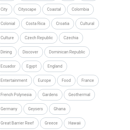
City
Cityscape
Coastal
Colombia
Colonial
Costa Rica
Croatia
Cultural
Culture
Czech Republic
Czechia
Dining
Discover
Dominican Republic
Ecuador
Egypt
England
Entertainment
Europe
Food
France
French Polynesia
Gardens
Geothermal
Germany
Geysers
Ghana
Great Barrier Reef
Greece
Hawaii