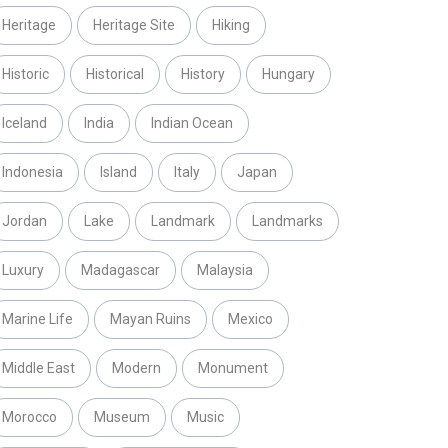
Heritage
Heritage Site
Hiking
Historic
Historical
History
Hungary
Iceland
India
Indian Ocean
Indonesia
Island
Italy
Japan
Jordan
Lake
Landmark
Landmarks
Luxury
Madagascar
Malaysia
Marine Life
Mayan Ruins
Mexico
Middle East
Modern
Monument
Morocco
Museum
Music