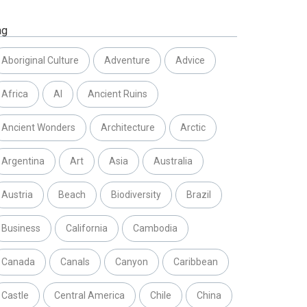
ag
Aboriginal Culture
Adventure
Advice
Africa
AI
Ancient Ruins
Ancient Wonders
Architecture
Arctic
Argentina
Art
Asia
Australia
Austria
Beach
Biodiversity
Brazil
Business
California
Cambodia
Canada
Canals
Canyon
Caribbean
Castle
Central America
Chile
China