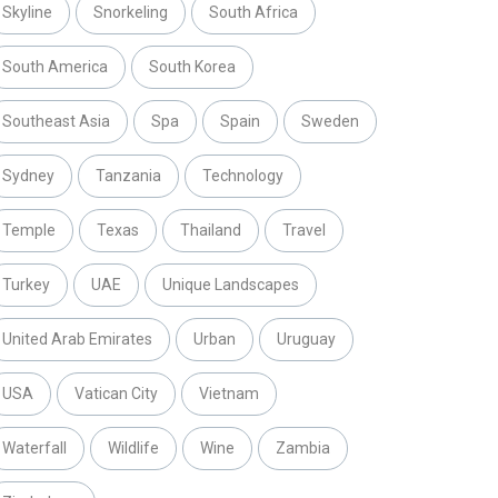
Skyline
Snorkeling
South Africa
South America
South Korea
Southeast Asia
Spa
Spain
Sweden
Sydney
Tanzania
Technology
Temple
Texas
Thailand
Travel
Turkey
UAE
Unique Landscapes
United Arab Emirates
Urban
Uruguay
USA
Vatican City
Vietnam
Waterfall
Wildlife
Wine
Zambia