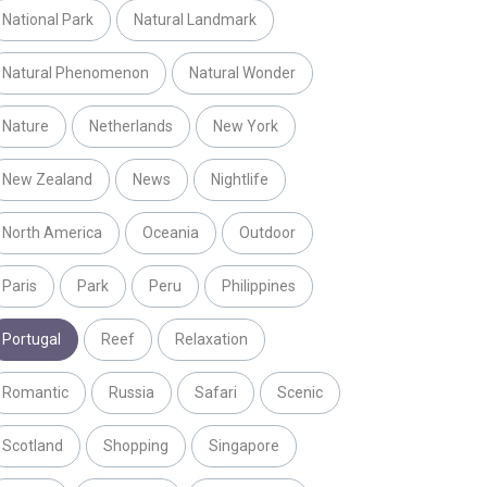
National Park
Natural Landmark
Natural Phenomenon
Natural Wonder
Nature
Netherlands
New York
New Zealand
News
Nightlife
North America
Oceania
Outdoor
Paris
Park
Peru
Philippines
Portugal
Reef
Relaxation
Romantic
Russia
Safari
Scenic
Scotland
Shopping
Singapore