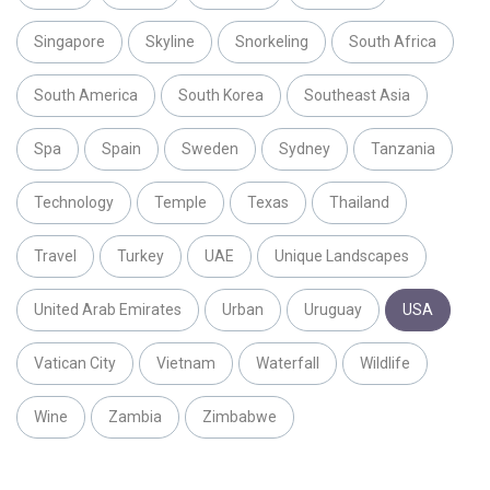
Singapore
Skyline
Snorkeling
South Africa
South America
South Korea
Southeast Asia
Spa
Spain
Sweden
Sydney
Tanzania
Technology
Temple
Texas
Thailand
Travel
Turkey
UAE
Unique Landscapes
United Arab Emirates
Urban
Uruguay
USA
Vatican City
Vietnam
Waterfall
Wildlife
Wine
Zambia
Zimbabwe