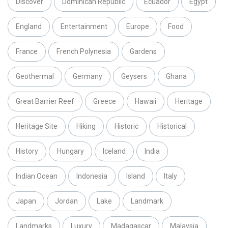
Discover
Dominican Republic
Ecuador
Egypt
England
Entertainment
Europe
Food
France
French Polynesia
Gardens
Geothermal
Germany
Geysers
Ghana
Great Barrier Reef
Greece
Hawaii
Heritage
Heritage Site
Hiking
Historic
Historical
History
Hungary
Iceland
India
Indian Ocean
Indonesia
Island
Italy
Japan
Jordan
Lake
Landmark
Landmarks
Luxury
Madagascar
Malaysia