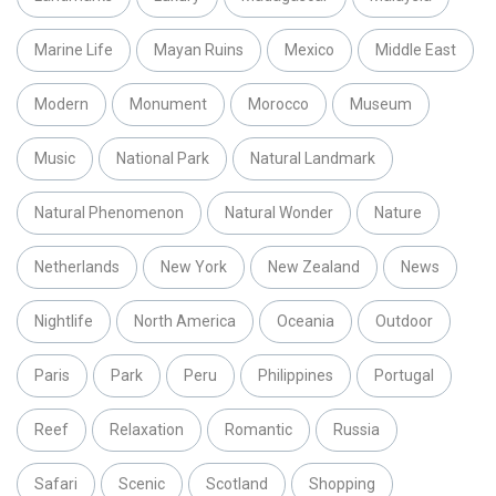
Marine Life
Mayan Ruins
Mexico
Middle East
Modern
Monument
Morocco
Museum
Music
National Park
Natural Landmark
Natural Phenomenon
Natural Wonder
Nature
Netherlands
New York
New Zealand
News
Nightlife
North America
Oceania
Outdoor
Paris
Park
Peru
Philippines
Portugal
Reef
Relaxation
Romantic
Russia
Safari
Scenic
Scotland
Shopping