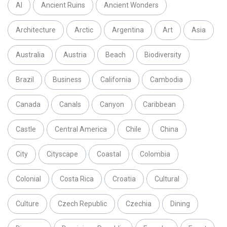
AI
Ancient Ruins
Ancient Wonders
Architecture
Arctic
Argentina
Art
Asia
Australia
Austria
Beach
Biodiversity
Brazil
Business
California
Cambodia
Canada
Canals
Canyon
Caribbean
Castle
Central America
Chile
China
City
Cityscape
Coastal
Colombia
Colonial
Costa Rica
Croatia
Cultural
Culture
Czech Republic
Czechia
Dining