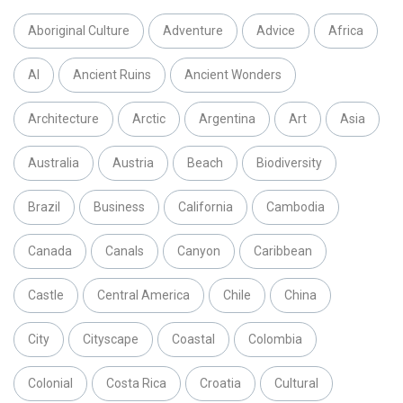
Aboriginal Culture
Adventure
Advice
Africa
AI
Ancient Ruins
Ancient Wonders
Architecture
Arctic
Argentina
Art
Asia
Australia
Austria
Beach
Biodiversity
Brazil
Business
California
Cambodia
Canada
Canals
Canyon
Caribbean
Castle
Central America
Chile
China
City
Cityscape
Coastal
Colombia
Colonial
Costa Rica
Croatia
Cultural