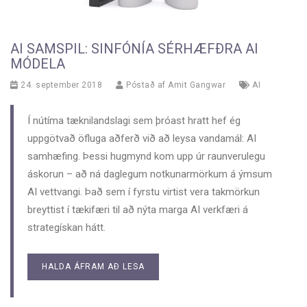
AI SAMSPIL: SINFÓNÍA SÉRHÆFÐRA AI
MÓDELA
24. september 2018
Póstað af
Amit Gangwar
AI
Í nútíma tæknilandslagi sem þróast hratt hef ég
uppgötvað öfluga aðferð við að leysa vandamál: AI
samhæfing. Þessi hugmynd kom upp úr raunverulegu
áskorun – að ná daglegum notkunarmörkum á ýmsum
AI vettvangi. Það sem í fyrstu virtist vera takmörkun
breyttist í tækifæri til að nýta marga AI verkfæri á
strategískan hátt.
HALDA ÁFRAM AÐ LESA