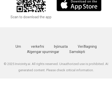
Scan to download the app
Um
verkefni
Þjónusta
Verðlagning
Algengar spurningar
Samskipti
© 2025 Invicinity.ai. All rights reserved. Unauthorized use is prohibited. AI
generated content. Please check critical information.