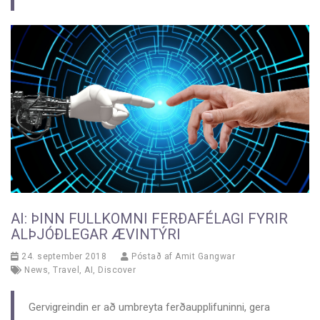
AI: ÞINN FULLKOMNI FERÐAFÉLAGI FYRIR
ALÞJÓÐLEGAR ÆVINTÝRI
24. september 2018
Póstað af
Amit Gangwar
News
,
Travel
,
AI
,
Discover
Gervigreindin er að umbreyta ferðaupplifuninni, gera