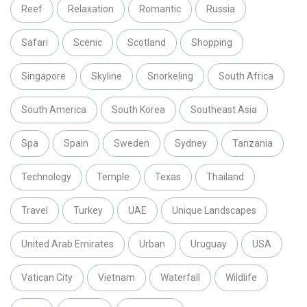
Reef
Relaxation
Romantic
Russia
Safari
Scenic
Scotland
Shopping
Singapore
Skyline
Snorkeling
South Africa
South America
South Korea
Southeast Asia
Spa
Spain
Sweden
Sydney
Tanzania
Technology
Temple
Texas
Thailand
Travel
Turkey
UAE
Unique Landscapes
United Arab Emirates
Urban
Uruguay
USA
Vatican City
Vietnam
Waterfall
Wildlife