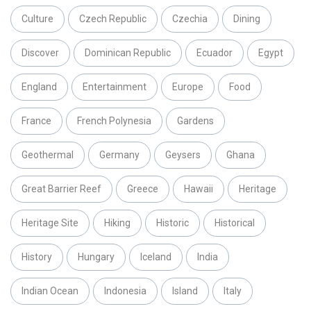
Culture
Czech Republic
Czechia
Dining
Discover
Dominican Republic
Ecuador
Egypt
England
Entertainment
Europe
Food
France
French Polynesia
Gardens
Geothermal
Germany
Geysers
Ghana
Great Barrier Reef
Greece
Hawaii
Heritage
Heritage Site
Hiking
Historic
Historical
History
Hungary
Iceland
India
Indian Ocean
Indonesia
Island
Italy