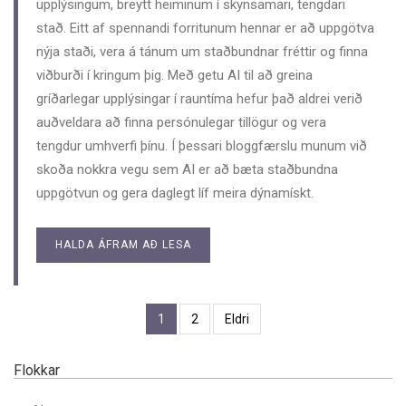
upplýsingum, breytt heiminum í skynsamari, tengdari
stað. Eitt af spennandi forritunum hennar er að uppgötva
nýja staði, vera á tánum um staðbundnar fréttir og finna
viðburði í kringum þig. Með getu AI til að greina
gríðarlegar upplýsingar í rauntíma hefur það aldrei verið
auðveldara að finna persónulegar tillögur og vera
tengdur umhverfi þínu. Í þessari bloggfærslu munum við
skoða nokkra vegu sem AI er að bæta staðbundna
uppgötvun og gera daglegt líf meira dýnamískt.
HALDA ÁFRAM AÐ LESA
1
2
Eldri
Flokkar