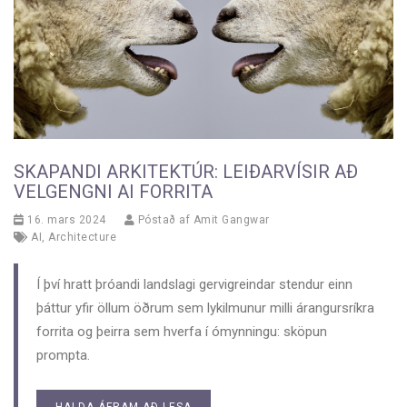
SKAPANDI ARKITEKTÚR: LEIÐARVÍSIR AÐ
VELGENGNI AI FORRITA
16. mars 2024
Póstað af
Amit Gangwar
AI
,
Architecture
Í því hratt þróandi landslagi gervigreindar stendur einn
þáttur yfir öllum öðrum sem lykilmunur milli árangursríkra
forrita og þeirra sem hverfa í ómynningu: sköpun
prompta.