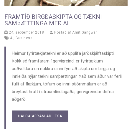
FRAMTÍÐ BIRGÐASKIPTA OG TÆKNI
SAMÞÆTTINGA MEÐ AI
24. september 2018
Póstað af
Amit Gangwar
AI
,
Business
Heimur fyrirtækjatækni er að upplifa jarðskjálftaskipti.
Þökk sé framfaram í gervigreind, er fyrirtækjum
auðveldara en nokkru sinni fyrr að skipta um birgja og
innleiða nýjar tækni samþættingar. Það sem áður var ferli
fullt af flækjum, töfum og innri stjórnmálum er að
breytast hratt í straumlínulagaða, gervigreindar drifna
aðgerð.
HALDA ÁFRAM AÐ LESA