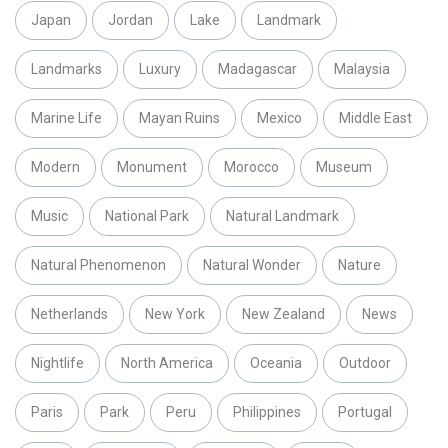
Japan
Jordan
Lake
Landmark
Landmarks
Luxury
Madagascar
Malaysia
Marine Life
Mayan Ruins
Mexico
Middle East
Modern
Monument
Morocco
Museum
Music
National Park
Natural Landmark
Natural Phenomenon
Natural Wonder
Nature
Netherlands
New York
New Zealand
News
Nightlife
North America
Oceania
Outdoor
Paris
Park
Peru
Philippines
Portugal