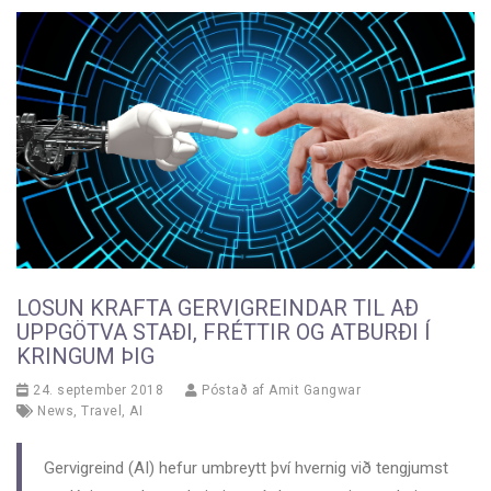
LOSUN KRAFTA GERVIGREINDAR TIL AÐ
UPPGÖTVA STAÐI, FRÉTTIR OG ATBURÐI Í
KRINGUM ÞIG
24. september 2018
Póstað af
Amit Gangwar
News
,
Travel
,
AI
Gervigreind (AI) hefur umbreytt því hvernig við tengjumst