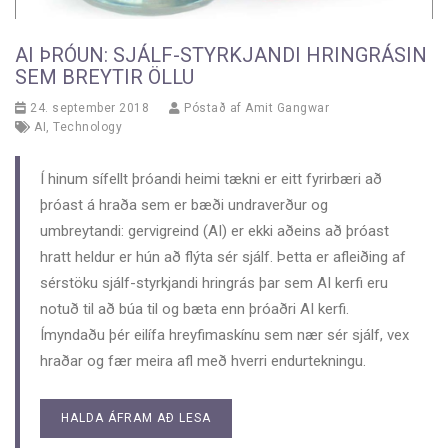
AI ÞRÓUN: SJÁLF-STYRKJANDI HRINGRÁSIN
SEM BREYTIR ÖLLU
24. september 2018
Póstað af
Amit Gangwar
AI
,
Technology
Í hinum sífellt þróandi heimi tækni er eitt fyrirbæri að
þróast á hraða sem er bæði undraverður og
umbreytandi: gervigreind (AI) er ekki aðeins að þróast
hratt heldur er hún að flýta sér sjálf. Þetta er afleiðing af
sérstöku sjálf-styrkjandi hringrás þar sem AI kerfi eru
notuð til að búa til og bæta enn þróaðri AI kerfi.
Ímyndaðu þér eilífa hreyfimaskínu sem nær sér sjálf, vex
hraðar og fær meira afl með hverri endurtekningu.
HALDA ÁFRAM AÐ LESA