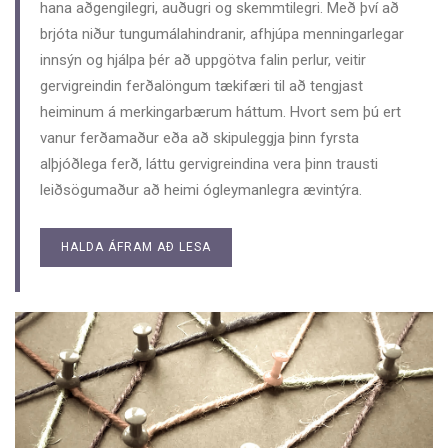
hana aðgengilegri, auðugri og skemmtilegri. Með því að
brjóta niður tungumálahindranir, afhjúpa menningarlegar
innsýn og hjálpa þér að uppgötva falin perlur, veitir
gervigreindin ferðalöngum tækifæri til að tengjast
heiminum á merkingarbærum háttum. Hvort sem þú ert
vanur ferðamaður eða að skipuleggja þinn fyrsta
alþjóðlega ferð, láttu gervigreindina vera þinn trausti
leiðsögumaður að heimi ógleymanlegra ævintýra.
HALDA ÁFRAM AÐ LESA