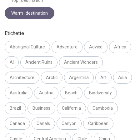
Top_destination
Warm_destination
Etichette
Aboriginal Culture
Adventure
Advice
Africa
AI
Ancient Ruins
Ancient Wonders
Architecture
Arctic
Argentina
Art
Asia
Australia
Austria
Beach
Biodiversity
Brazil
Business
California
Cambodia
Canada
Canals
Canyon
Caribbean
Castle
Central America
Chile
China