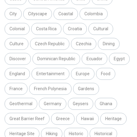
City
Cityscape
Coastal
Colombia
Colonial
Costa Rica
Croatia
Cultural
Culture
Czech Republic
Czechia
Dining
Discover
Dominican Republic
Ecuador
Egypt
England
Entertainment
Europe
Food
France
French Polynesia
Gardens
Geothermal
Germany
Geysers
Ghana
Great Barrier Reef
Greece
Hawaii
Heritage
Heritage Site
Hiking
Historic
Historical