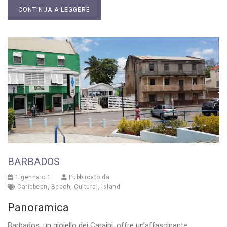
CONTINUA A LEGGERE
BARBADOS
1 gennaio 1
Pubblicato da
Caribbean
,
Beach
,
Cultural
,
Island
Panoramica
Barbados, un gioiello dei Caraibi, offre un’affascinante