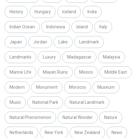
History
Hungary
Iceland
India
Indian Ocean
Indonesia
Island
Italy
Japan
Jordan
Lake
Landmark
Landmarks
Luxury
Madagascar
Malaysia
Marine Life
Mayan Ruins
Mexico
Middle East
Modern
Monument
Morocco
Museum
Music
National Park
Natural Landmark
Natural Phenomenon
Natural Wonder
Nature
Netherlands
New York
New Zealand
News