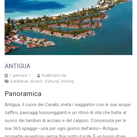
ANTIGUA
1 gennaio 1
Pubblicato da
Caribbean
,
Beach
,
Cultural
,
History
Panoramica
Antigua, il cuore dei Caraibi, invita i viaggiatori con le sue acque
zaffiro, paesaggi lussureggianti e un ritmo di vita che batte al
suono dei tamburi di acciaio e del calypso. Conosciuta per le
sue 365 spiagge—una per ogni giorno dell’anno—Antigua
promette avventure senza fine sotto il sole. È un luogo dove