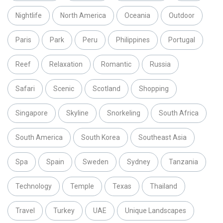
Nightlife
North America
Oceania
Outdoor
Paris
Park
Peru
Philippines
Portugal
Reef
Relaxation
Romantic
Russia
Safari
Scenic
Scotland
Shopping
Singapore
Skyline
Snorkeling
South Africa
South America
South Korea
Southeast Asia
Spa
Spain
Sweden
Sydney
Tanzania
Technology
Temple
Texas
Thailand
Travel
Turkey
UAE
Unique Landscapes