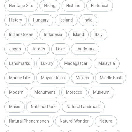
Heritage Site
Hiking
Historic
Historical
History
Hungary
Iceland
India
Indian Ocean
Indonesia
Island
Italy
Japan
Jordan
Lake
Landmark
Landmarks
Luxury
Madagascar
Malaysia
Marine Life
Mayan Ruins
Mexico
Middle East
Modern
Monument
Morocco
Museum
Music
National Park
Natural Landmark
Natural Phenomenon
Natural Wonder
Nature