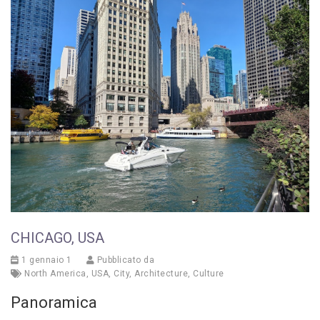
CHICAGO, USA
1 gennaio 1
Pubblicato da
North America
,
USA
,
City
,
Architecture
,
Culture
Panoramica