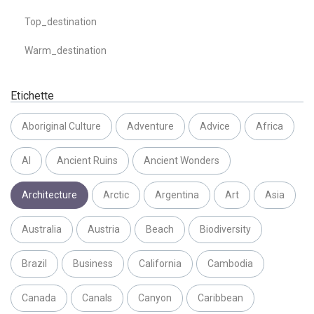
Top_destination
Warm_destination
Etichette
Aboriginal Culture
Adventure
Advice
Africa
AI
Ancient Ruins
Ancient Wonders
Architecture
Arctic
Argentina
Art
Asia
Australia
Austria
Beach
Biodiversity
Brazil
Business
California
Cambodia
Canada
Canals
Canyon
Caribbean