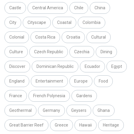
Castle
Central America
Chile
China
City
Cityscape
Coastal
Colombia
Colonial
Costa Rica
Croatia
Cultural
Culture
Czech Republic
Czechia
Dining
Discover
Dominican Republic
Ecuador
Egypt
England
Entertainment
Europe
Food
France
French Polynesia
Gardens
Geothermal
Germany
Geysers
Ghana
Great Barrier Reef
Greece
Hawaii
Heritage