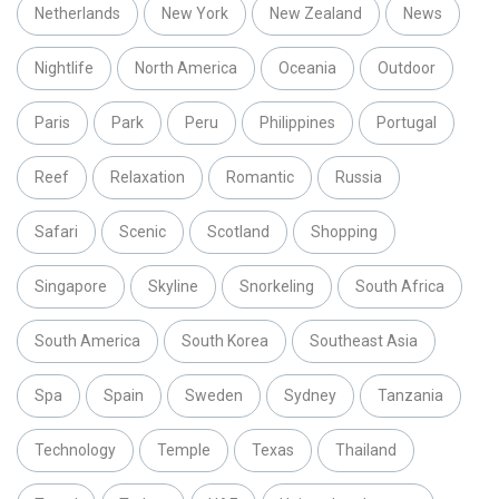
Netherlands
New York
New Zealand
News
Nightlife
North America
Oceania
Outdoor
Paris
Park
Peru
Philippines
Portugal
Reef
Relaxation
Romantic
Russia
Safari
Scenic
Scotland
Shopping
Singapore
Skyline
Snorkeling
South Africa
South America
South Korea
Southeast Asia
Spa
Spain
Sweden
Sydney
Tanzania
Technology
Temple
Texas
Thailand