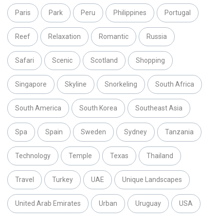
Paris
Park
Peru
Philippines
Portugal
Reef
Relaxation
Romantic
Russia
Safari
Scenic
Scotland
Shopping
Singapore
Skyline
Snorkeling
South Africa
South America
South Korea
Southeast Asia
Spa
Spain
Sweden
Sydney
Tanzania
Technology
Temple
Texas
Thailand
Travel
Turkey
UAE
Unique Landscapes
United Arab Emirates
Urban
Uruguay
USA