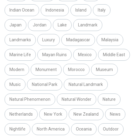
Indian Ocean
Indonesia
Island
Italy
Japan
Jordan
Lake
Landmark
Landmarks
Luxury
Madagascar
Malaysia
Marine Life
Mayan Ruins
Mexico
Middle East
Modern
Monument
Morocco
Museum
Music
National Park
Natural Landmark
Natural Phenomenon
Natural Wonder
Nature
Netherlands
New York
New Zealand
News
Nightlife
North America
Oceania
Outdoor