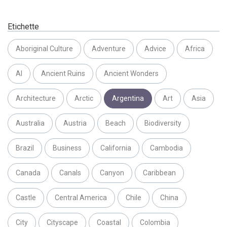
Etichette
Aboriginal Culture
Adventure
Advice
Africa
AI
Ancient Ruins
Ancient Wonders
Architecture
Arctic
Argentina
Art
Asia
Australia
Austria
Beach
Biodiversity
Brazil
Business
California
Cambodia
Canada
Canals
Canyon
Caribbean
Castle
Central America
Chile
China
City
Cityscape
Coastal
Colombia