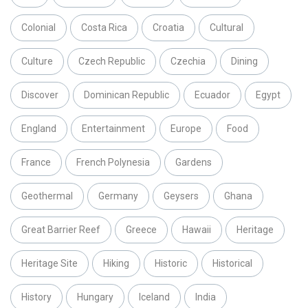
Colonial
Costa Rica
Croatia
Cultural
Culture
Czech Republic
Czechia
Dining
Discover
Dominican Republic
Ecuador
Egypt
England
Entertainment
Europe
Food
France
French Polynesia
Gardens
Geothermal
Germany
Geysers
Ghana
Great Barrier Reef
Greece
Hawaii
Heritage
Heritage Site
Hiking
Historic
Historical
History
Hungary
Iceland
India