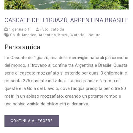
CASCATE DELL'IGUAZÚ, ARGENTINA BRASILE
1 gennaio 1
Pubblicato da
South America
,
Argentina
,
Brazil
,
Waterfall
,
Nature
Panoramica
Le Cascate dell’Iguazú, una delle meraviglie naturali più iconiche
del mondo, si trovano al confine tra Argentina e Brasile. Questa
serie di cascate mozzafiato si estende per quasi 3 chilometri e
presenta 275 cascate individuali. La più grande e famosa di
queste è la Gola del Diavolo, dove l’acqua precipita per oltre 80
metri in un abisso mozzafiato, creando un potente rombo e
una nebbia visibile da chilometri di distanza.
CONTINUA A LEGGERE