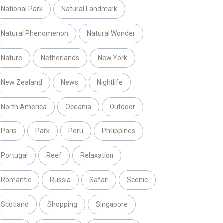
National Park
Natural Landmark
Natural Phenomenon
Natural Wonder
Nature
Netherlands
New York
New Zealand
News
Nightlife
North America
Oceania
Outdoor
Paris
Park
Peru
Philippines
Portugal
Reef
Relaxation
Romantic
Russia
Safari
Scenic
Scotland
Shopping
Singapore