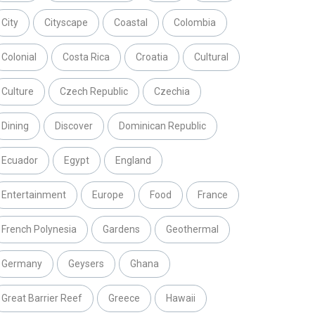
City
Cityscape
Coastal
Colombia
Colonial
Costa Rica
Croatia
Cultural
Culture
Czech Republic
Czechia
Dining
Discover
Dominican Republic
Ecuador
Egypt
England
Entertainment
Europe
Food
France
French Polynesia
Gardens
Geothermal
Germany
Geysers
Ghana
Great Barrier Reef
Greece
Hawaii