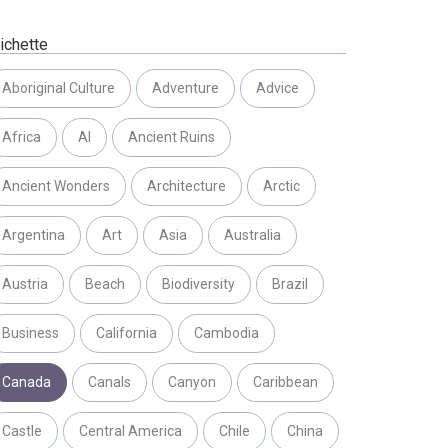
ichette
Aboriginal Culture
Adventure
Advice
Africa
AI
Ancient Ruins
Ancient Wonders
Architecture
Arctic
Argentina
Art
Asia
Australia
Austria
Beach
Biodiversity
Brazil
Business
California
Cambodia
Canada
Canals
Canyon
Caribbean
Castle
Central America
Chile
China