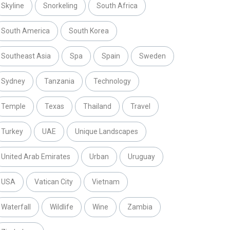
Skyline
Snorkeling
South Africa
South America
South Korea
Southeast Asia
Spa
Spain
Sweden
Sydney
Tanzania
Technology
Temple
Texas
Thailand
Travel
Turkey
UAE
Unique Landscapes
United Arab Emirates
Urban
Uruguay
USA
Vatican City
Vietnam
Waterfall
Wildlife
Wine
Zambia