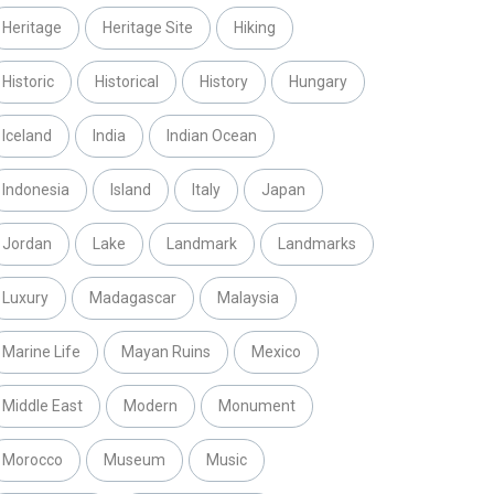
Heritage
Heritage Site
Hiking
Historic
Historical
History
Hungary
Iceland
India
Indian Ocean
Indonesia
Island
Italy
Japan
Jordan
Lake
Landmark
Landmarks
Luxury
Madagascar
Malaysia
Marine Life
Mayan Ruins
Mexico
Middle East
Modern
Monument
Morocco
Museum
Music