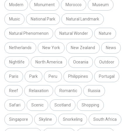
Modern
Monument
Morocco
Museum
Music
National Park
Natural Landmark
Natural Phenomenon
Natural Wonder
Nature
Netherlands
New York
New Zealand
News
Nightlife
North America
Oceania
Outdoor
Paris
Park
Peru
Philippines
Portugal
Reef
Relaxation
Romantic
Russia
Safari
Scenic
Scotland
Shopping
Singapore
Skyline
Snorkeling
South Africa