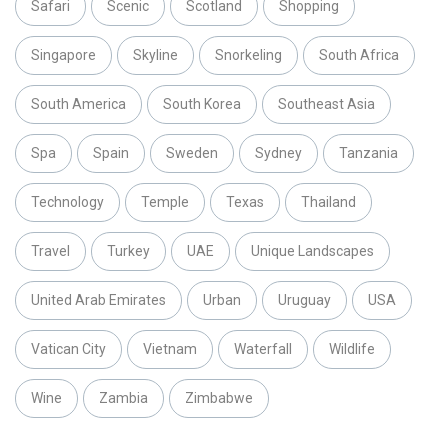
Safari
Scenic
Scotland
Shopping
Singapore
Skyline
Snorkeling
South Africa
South America
South Korea
Southeast Asia
Spa
Spain
Sweden
Sydney
Tanzania
Technology
Temple
Texas
Thailand
Travel
Turkey
UAE
Unique Landscapes
United Arab Emirates
Urban
Uruguay
USA
Vatican City
Vietnam
Waterfall
Wildlife
Wine
Zambia
Zimbabwe