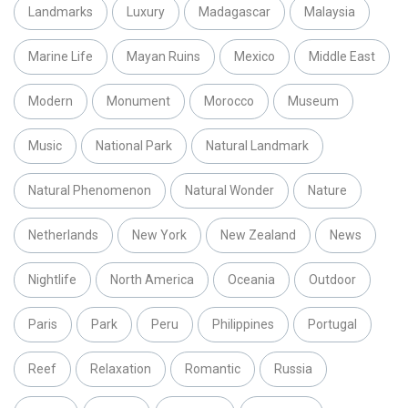
Landmarks
Luxury
Madagascar
Malaysia
Marine Life
Mayan Ruins
Mexico
Middle East
Modern
Monument
Morocco
Museum
Music
National Park
Natural Landmark
Natural Phenomenon
Natural Wonder
Nature
Netherlands
New York
New Zealand
News
Nightlife
North America
Oceania
Outdoor
Paris
Park
Peru
Philippines
Portugal
Reef
Relaxation
Romantic
Russia