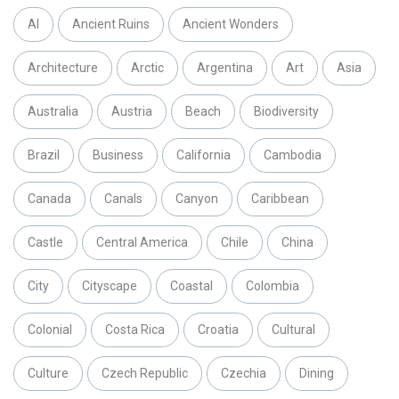
AI
Ancient Ruins
Ancient Wonders
Architecture
Arctic
Argentina
Art
Asia
Australia
Austria
Beach
Biodiversity
Brazil
Business
California
Cambodia
Canada
Canals
Canyon
Caribbean
Castle
Central America
Chile
China
City
Cityscape
Coastal
Colombia
Colonial
Costa Rica
Croatia
Cultural
Culture
Czech Republic
Czechia
Dining