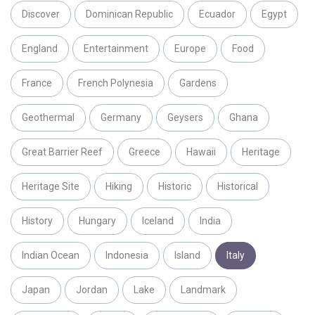
Discover
Dominican Republic
Ecuador
Egypt
England
Entertainment
Europe
Food
France
French Polynesia
Gardens
Geothermal
Germany
Geysers
Ghana
Great Barrier Reef
Greece
Hawaii
Heritage
Heritage Site
Hiking
Historic
Historical
History
Hungary
Iceland
India
Indian Ocean
Indonesia
Island
Italy
Japan
Jordan
Lake
Landmark