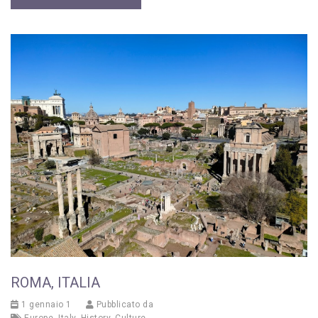
ROMA, ITALIA
1 gennaio 1
Pubblicato da
Europe
,
Italy
,
History
,
Culture