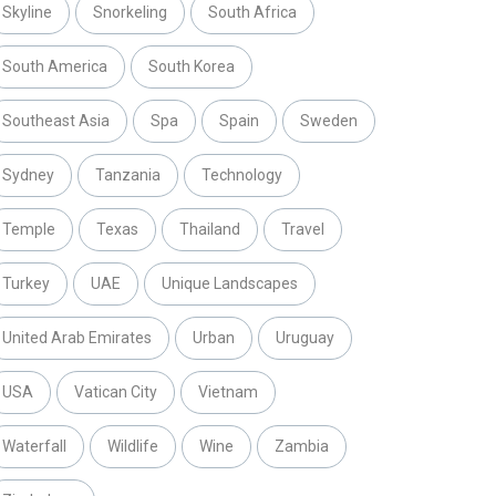
Skyline
Snorkeling
South Africa
South America
South Korea
Southeast Asia
Spa
Spain
Sweden
Sydney
Tanzania
Technology
Temple
Texas
Thailand
Travel
Turkey
UAE
Unique Landscapes
United Arab Emirates
Urban
Uruguay
USA
Vatican City
Vietnam
Waterfall
Wildlife
Wine
Zambia