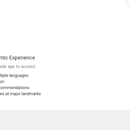
tic Experience
ide app to access:
tiple languages
ion
recommendations
res at major landmarks