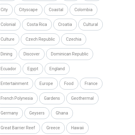
City
Cityscape
Coastal
Colombia
Colonial
Costa Rica
Croatia
Cultural
Culture
Czech Republic
Czechia
Dining
Discover
Dominican Republic
Ecuador
Egypt
England
Entertainment
Europe
Food
France
French Polynesia
Gardens
Geothermal
Germany
Geysers
Ghana
Great Barrier Reef
Greece
Hawaii