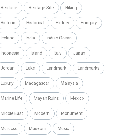
Heritage
Heritage Site
Hiking
Historic
Historical
History
Hungary
Iceland
India
Indian Ocean
Indonesia
Island
Italy
Japan
Jordan
Lake
Landmark
Landmarks
Luxury
Madagascar
Malaysia
Marine Life
Mayan Ruins
Mexico
Middle East
Modern
Monument
Morocco
Museum
Music