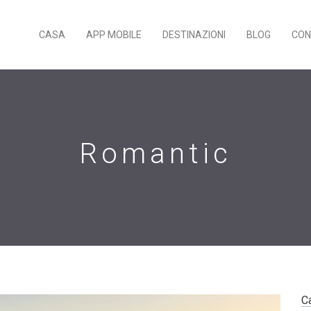
CASA
APP MOBILE
DESTINAZIONI
BLOG
CON
Romantic
C