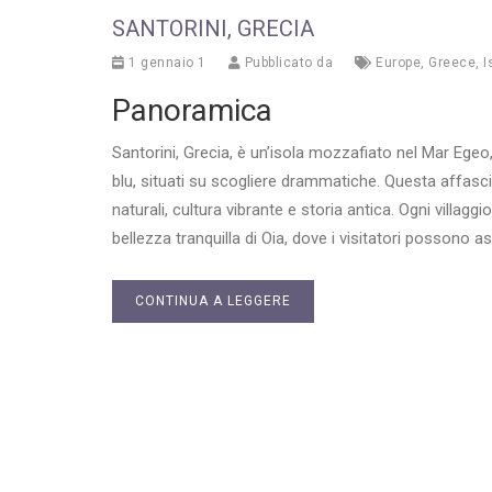
SANTORINI, GRECIA
1 gennaio 1
Pubblicato da
Europe
,
Greece
,
I
Panoramica
Santorini, Grecia, è un’isola mozzafiato nel Mar Egeo,
blu, situati su scogliere drammatiche. Questa affasc
naturali, cultura vibrante e storia antica. Ogni villaggio
bellezza tranquilla di Oia, dove i visitatori possono 
CONTINUA A LEGGERE