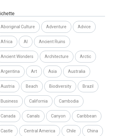
ichette
Aboriginal Culture
Adventure
Advice
Africa
AI
Ancient Ruins
Ancient Wonders
Architecture
Arctic
Argentina
Art
Asia
Australia
Austria
Beach
Biodiversity
Brazil
Business
California
Cambodia
Canada
Canals
Canyon
Caribbean
Castle
Central America
Chile
China