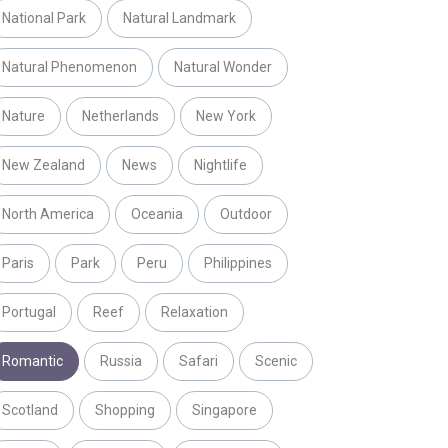
National Park
Natural Landmark
Natural Phenomenon
Natural Wonder
Nature
Netherlands
New York
New Zealand
News
Nightlife
North America
Oceania
Outdoor
Paris
Park
Peru
Philippines
Portugal
Reef
Relaxation
Romantic
Russia
Safari
Scenic
Scotland
Shopping
Singapore