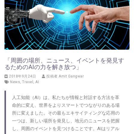
「周囲の場所、ニュース、イベントを発見す
るためのAIの力を解き放つ」
2018年9月24日
投稿者
Amit Gangwar
News
,
Travel
,
AI
人工知能（AI）は、私たちが情報と対話する方法を革
命的に変え、世界をよりスマートでつながりのある場
所に変えました。その最もエキサイティングな応用の
一つは、新しい場所を発見し、地元のニュースを把握
し、周囲のイベントを見つけることです。AIはリアル