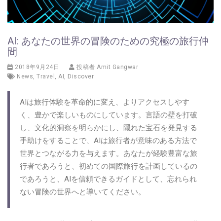
AI: あなたの世界の冒険のための究極の旅行仲
間
2018年9月24日
投稿者
Amit Gangwar
News
,
Travel
,
AI
,
Discover
AIは旅行体験を革命的に変え、よりアクセスしやす
く、豊かで楽しいものにしています。言語の壁を打破
し、文化的洞察を明らかにし、隠れた宝石を発見する
手助けをすることで、AIは旅行者が意味のある方法で
世界とつながる力を与えます。あなたが経験豊富な旅
行者であろうと、初めての国際旅行を計画しているの
であろうと、AIを信頼できるガイドとして、忘れられ
ない冒険の世界へと導いてください。