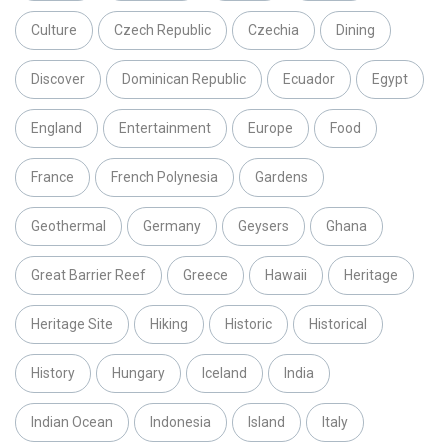
Culture
Czech Republic
Czechia
Dining
Discover
Dominican Republic
Ecuador
Egypt
England
Entertainment
Europe
Food
France
French Polynesia
Gardens
Geothermal
Germany
Geysers
Ghana
Great Barrier Reef
Greece
Hawaii
Heritage
Heritage Site
Hiking
Historic
Historical
History
Hungary
Iceland
India
Indian Ocean
Indonesia
Island
Italy