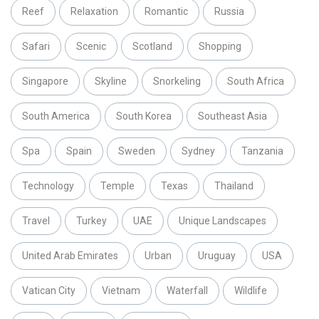
Reef
Relaxation
Romantic
Russia
Safari
Scenic
Scotland
Shopping
Singapore
Skyline
Snorkeling
South Africa
South America
South Korea
Southeast Asia
Spa
Spain
Sweden
Sydney
Tanzania
Technology
Temple
Texas
Thailand
Travel
Turkey
UAE
Unique Landscapes
United Arab Emirates
Urban
Uruguay
USA
Vatican City
Vietnam
Waterfall
Wildlife