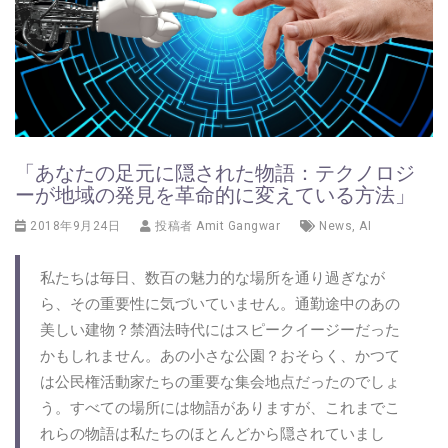
「あなたの足元に隠された物語：テクノロジ
ーが地域の発見を革命的に変えている方法」
2018年9月24日
投稿者
Amit Gangwar
News
,
AI
私たちは毎日、数百の魅力的な場所を通り過ぎなが
ら、その重要性に気づいていません。通勤途中のあの
美しい建物？禁酒法時代にはスピークイージーだった
かもしれません。あの小さな公園？おそらく、かつて
は公民権活動家たちの重要な集会地点だったのでしょ
う。すべての場所には物語がありますが、これまでこ
れらの物語は私たちのほとんどから隠されていまし