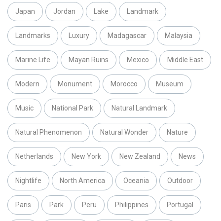
Japan
Jordan
Lake
Landmark
Landmarks
Luxury
Madagascar
Malaysia
Marine Life
Mayan Ruins
Mexico
Middle East
Modern
Monument
Morocco
Museum
Music
National Park
Natural Landmark
Natural Phenomenon
Natural Wonder
Nature
Netherlands
New York
New Zealand
News
Nightlife
North America
Oceania
Outdoor
Paris
Park
Peru
Philippines
Portugal