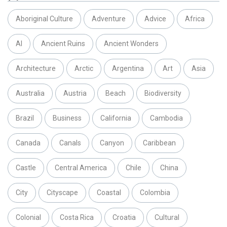
Aboriginal Culture
Adventure
Advice
Africa
AI
Ancient Ruins
Ancient Wonders
Architecture
Arctic
Argentina
Art
Asia
Australia
Austria
Beach
Biodiversity
Brazil
Business
California
Cambodia
Canada
Canals
Canyon
Caribbean
Castle
Central America
Chile
China
City
Cityscape
Coastal
Colombia
Colonial
Costa Rica
Croatia
Cultural