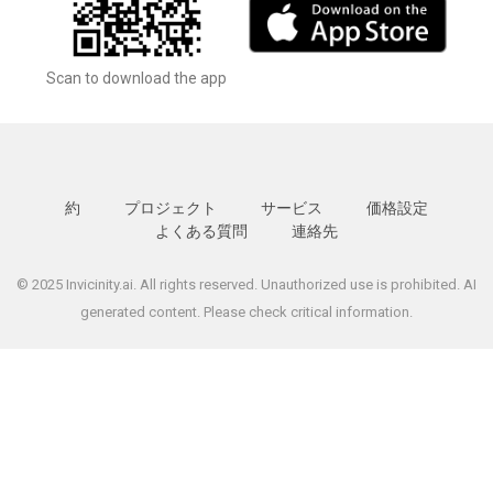
Scan to download the app
約
プロジェクト
サービス
価格設定
よくある質問
連絡先
© 2025 Invicinity.ai. All rights reserved. Unauthorized use is prohibited. AI
generated content. Please check critical information.