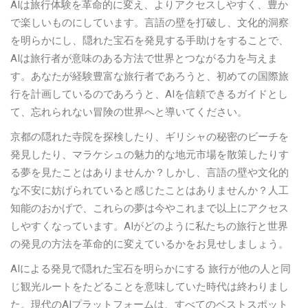
AIは旅行体験を革命的に変え、よりアクセスしやすく、豊か
で楽しいものにしています。言語の壁を打破し、文化的洞察
を明らかにし、隠れた宝石を発見する手助けをすることで、
AIは旅行者が意味のある方法で世界とつながる力を与えま
す。あなたが経験豊富な旅行者であろうと、初めての国際旅
行を計画しているのであろうと、AIを信頼できるガイドとし
て、忘れられない冒険の世界へと導いてください。
京都の隠れた寺院を探検したり、ギリシャの秘密のビーチを
発見したり、マラケシュの魅力的な地元市場を散策したりす
る夢を見たことはありませんか？しかし、言語の壁や文化的
な不安に妨げられていると感じたことはありませんか？人工
知能のおかげで、これらの夢は今やこれまで以上にアクセス
しやすくなっています。AIがどのように私たちの旅行と世界
の発見の方法を革命的に変えているかをお見せしましょう。
AIによる発見で隠れた宝石を明らかにする 旅行が他の人と同
じ観光ルートをたどることを意味していた時代は終わりまし
た。現代のAIプラットフォームは、すべてのベストスポット