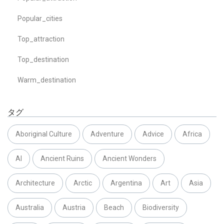
Popular_cities
Top_attraction
Top_destination
Warm_destination
タグ
Aboriginal Culture
Adventure
Advice
Africa
AI
Ancient Ruins
Ancient Wonders
Architecture
Arctic
Argentina
Art
Asia
Australia
Austria
Beach
Biodiversity