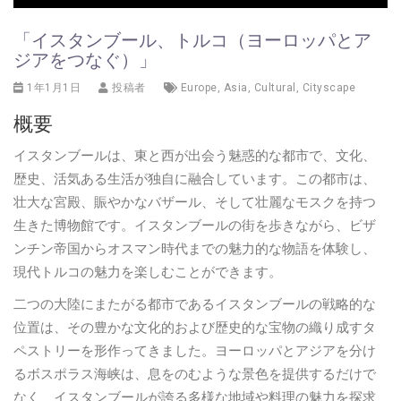
「イスタンブール、トルコ（ヨーロッパとア
ジアをつなぐ）」
1年1月1日
投稿者
Europe
,
Asia
,
Cultural
,
Cityscape
概要
イスタンブールは、東と西が出会う魅惑的な都市で、文化、
歴史、活気ある生活が独自に融合しています。この都市は、
壮大な宮殿、賑やかなバザール、そして壮麗なモスクを持つ
生きた博物館です。イスタンブールの街を歩きながら、ビザ
ンチン帝国からオスマン時代までの魅力的な物語を体験し、
現代トルコの魅力を楽しむことができます。
二つの大陸にまたがる都市であるイスタンブールの戦略的な
位置は、その豊かな文化的および歴史的な宝物の織り成すタ
ペストリーを形作ってきました。ヨーロッパとアジアを分け
るボスポラス海峡は、息をのむような景色を提供するだけで
なく、イスタンブールが誇る多様な地域や料理の魅力を探求