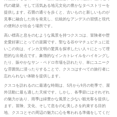
代の建築、そして活気ある地元文化の豊かなタペストリーを
提供します。石畳の通りを歩くと、古いものと新しいものが
見事に融合した街を発見し、伝統的なアンデスの習慣と現代
の便利さが出会う場所です。
高い標高と息をのむような風景を持つクスコは、冒険者や歴
史愛好家にとっての楽園です。聖なる谷やマチュピチュに近
いこの街は、インカ文明の驚異を探求したい人々にとって理
想的な出発点です。象徴的なインカトレイルをハイキングし
たり、賑やかなサン・ペドロ市場を訪れたり、単にユニーク
な雰囲気に浸ったりすることで、クスコはすべての旅行者に
忘れられない体験を提供します。
クスコを訪れるのに最適な時期は、5月から9月の乾季で、屋
外活動に最も適した天候です。しかし、各季節にはそれぞれ
の魅力があり、雨季は緑豊かな風景と少ない観光客を提供し
ます。冒険、文化、そして息をのむ美しさを約束する目的
地、クスコとその周辺の魅力に心を奪われる準備をしてくだ