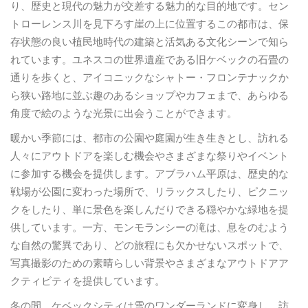
り、歴史と現代の魅力が交差する魅力的な目的地です。セン
トローレンス川を見下ろす崖の上に位置するこの都市は、保
存状態の良い植民地時代の建築と活気ある文化シーンで知ら
れています。ユネスコの世界遺産である旧ケベックの石畳の
通りを歩くと、アイコニックなシャトー・フロンテナックか
ら狭い路地に並ぶ趣のあるショップやカフェまで、あらゆる
角度で絵のような光景に出会うことができます。
暖かい季節には、都市の公園や庭園が生き生きとし、訪れる
人々にアウトドアを楽しむ機会やさまざまな祭りやイベント
に参加する機会を提供します。アブラハム平原は、歴史的な
戦場が公園に変わった場所で、リラックスしたり、ピクニッ
クをしたり、単に景色を楽しんだりできる穏やかな緑地を提
供しています。一方、モンモランシーの滝は、息をのむよう
な自然の驚異であり、どの旅程にも欠かせないスポットで、
写真撮影のための素晴らしい背景やさまざまなアウトドアア
クティビティを提供しています。
冬の間、ケベックシティは雪のワンダーランドに変身し、訪