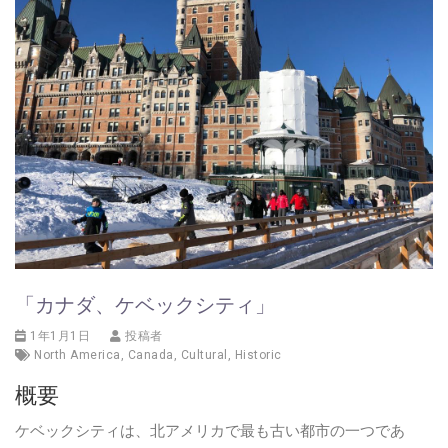
「カナダ、ケベックシティ」
1年1月1日
投稿者
North America
,
Canada
,
Cultural
,
Historic
概要
ケベックシティは、北アメリカで最も古い都市の一つであ