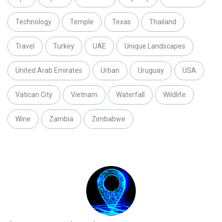
Technology
Temple
Texas
Thailand
Travel
Turkey
UAE
Unique Landscapes
United Arab Emirates
Urban
Uruguay
USA
Vatican City
Vietnam
Waterfall
Wildlife
Wine
Zambia
Zimbabwe