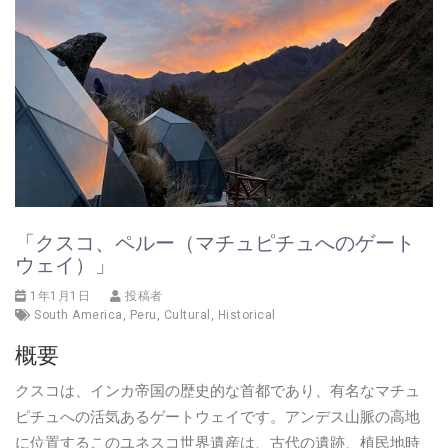
「クスコ、ペルー（マチュピチュへのゲート
ウェイ）」
1年1月1日
投稿者
South America
,
Peru
,
Cultural
,
Historical
概要
クスコは、インカ帝国の歴史的な首都であり、有名なマチュ
ピチュへの活気あるゲートウェイです。アンデス山脈の高地
に位置するこのユネスコ世界遺産は、古代の遺跡、植民地時