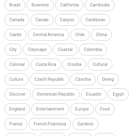
Brazil
Business
California
Cambodia
Canada
Canals
Canyon
Caribbean
Castle
Central America
Chile
China
City
Cityscape
Coastal
Colombia
Colonial
Costa Rica
Croatia
Cultural
Culture
Czech Republic
Czechia
Dining
Discover
Dominican Republic
Ecuador
Egypt
England
Entertainment
Europe
Food
France
French Polynesia
Gardens