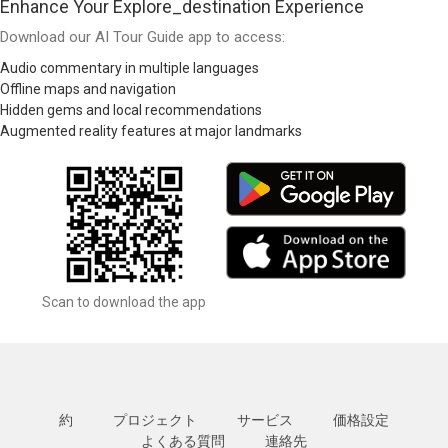
Enhance Your Explore_destination Experience
Download our AI Tour Guide app to access:
Audio commentary in multiple languages
Offline maps and navigation
Hidden gems and local recommendations
Augmented reality features at major landmarks
Scan to download the app
約
プロジェクト
サービス
価格設定
よくある質問
連絡先