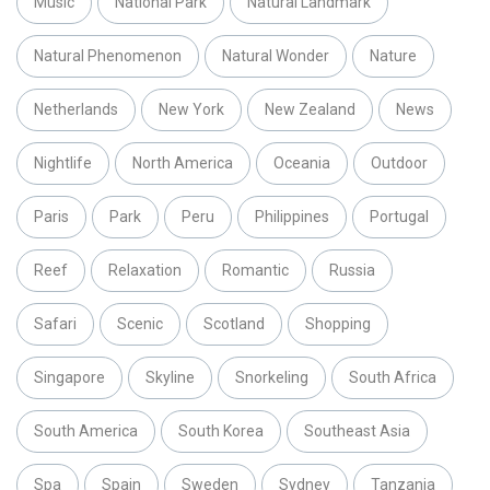
Music
National Park
Natural Landmark
Natural Phenomenon
Natural Wonder
Nature
Netherlands
New York
New Zealand
News
Nightlife
North America
Oceania
Outdoor
Paris
Park
Peru
Philippines
Portugal
Reef
Relaxation
Romantic
Russia
Safari
Scenic
Scotland
Shopping
Singapore
Skyline
Snorkeling
South Africa
South America
South Korea
Southeast Asia
Spa
Spain
Sweden
Sydney
Tanzania