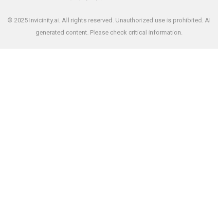
© 2025 Invicinity.ai. All rights reserved. Unauthorized use is prohibited. AI
generated content. Please check critical information.