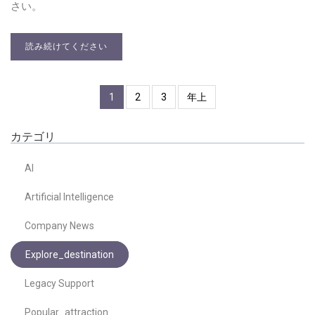
さい。
読み続けてください
1
2
3
年上
カテゴリ
AI
Artificial Intelligence
Company News
Explore_destination
Legacy Support
Popular_attraction