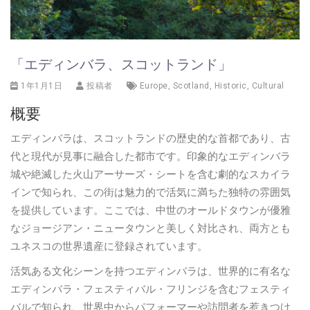
「エディンバラ、スコットランド」
1年1月1日
投稿者
Europe
,
Scotland
,
Historic
,
Cultural
概要
エディンバラは、スコットランドの歴史的な首都であり、古
代と現代が見事に融合した都市です。印象的なエディンバラ
城や絶滅した火山アーサーズ・シートを含む劇的なスカイラ
インで知られ、この街は魅力的で活気に満ちた独特の雰囲気
を提供しています。ここでは、中世のオールドタウンが優雅
なジョージアン・ニュータウンと美しく対比され、両方とも
ユネスコの世界遺産に登録されています。
活気ある文化シーンを持つエディンバラは、世界的に有名な
エディンバラ・フェスティバル・フリンジを含むフェスティ
バルで知られ、世界中からパフォーマーや訪問者を惹きつけ