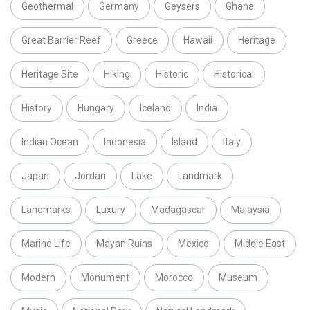
Geothermal
Germany
Geysers
Ghana
Great Barrier Reef
Greece
Hawaii
Heritage
Heritage Site
Hiking
Historic
Historical
History
Hungary
Iceland
India
Indian Ocean
Indonesia
Island
Italy
Japan
Jordan
Lake
Landmark
Landmarks
Luxury
Madagascar
Malaysia
Marine Life
Mayan Ruins
Mexico
Middle East
Modern
Monument
Morocco
Museum