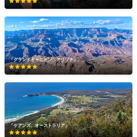
「グランドキャニオン、アリゾナ」
「ケアンズ、オーストラリア」