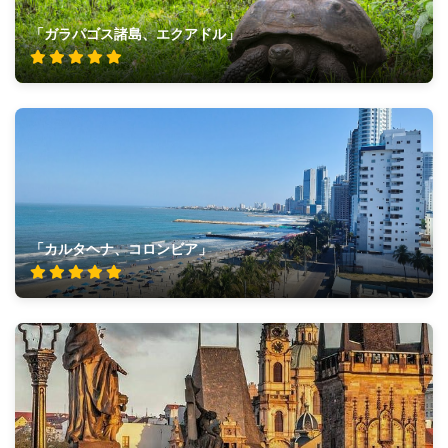
「ガラパゴス諸島、エクアドル」
「カルタヘナ、コロンビア」