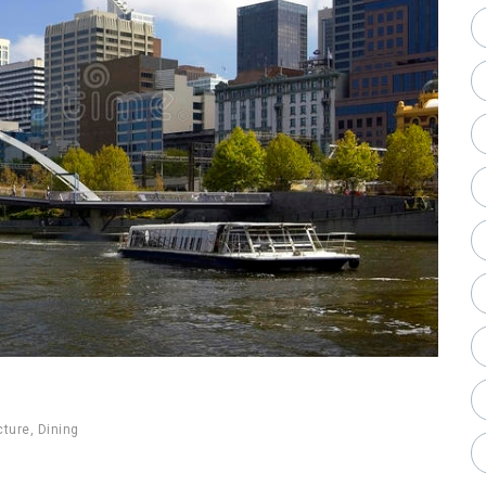
cture
,
Dining