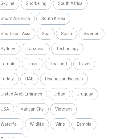
Skyline
Snorkeling
South Africa
South America
South Korea
Southeast Asia
Spa
Spain
Sweden
Sydney
Tanzania
Technology
Temple
Texas
Thailand
Travel
Turkey
UAE
Unique Landscapes
United Arab Emirates
Urban
Uruguay
USA
Vatican City
Vietnam
Waterfall
Wildlife
Wine
Zambia