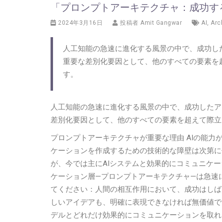
「プロンプトアーキテクチャ：成功す
2024年3月16日
投稿者
Amit Gangwar
AI
,
Arc
人工知能の急速に進化する風景の中で、成功し
重要な差別化要因として、他のすべての要素を
す。
人工知能の急速に進化する風景の中で、成功したア
差別化要因として、他のすべての要素を超えて際立
プロンプトアーキテクチャが重要な理由 AIの能力
ケーションを作成するための技術的な障壁は次第に
が、今では主にAIシステムと効果的にコミュニケ
ケーション層—プロンプトアーキテクチャ—は急速
てください：人間の相互作用において、成功はしば
しいアイデアも、明確に表現できなければ無価値です
デルとどれだけ効果的にコミュニケーションを取れ