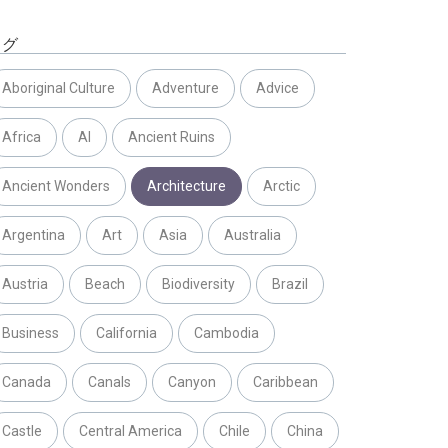
タグ
Aboriginal Culture
Adventure
Advice
Africa
AI
Ancient Ruins
Ancient Wonders
Architecture
Arctic
Argentina
Art
Asia
Australia
Austria
Beach
Biodiversity
Brazil
Business
California
Cambodia
Canada
Canals
Canyon
Caribbean
Castle
Central America
Chile
China