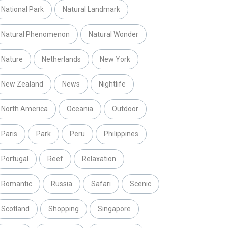
National Park
Natural Landmark
Natural Phenomenon
Natural Wonder
Nature
Netherlands
New York
New Zealand
News
Nightlife
North America
Oceania
Outdoor
Paris
Park
Peru
Philippines
Portugal
Reef
Relaxation
Romantic
Russia
Safari
Scenic
Scotland
Shopping
Singapore