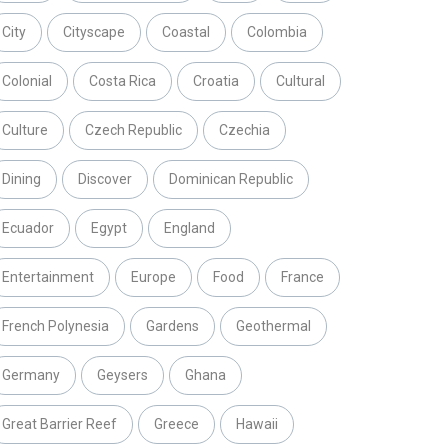
City
Cityscape
Coastal
Colombia
Colonial
Costa Rica
Croatia
Cultural
Culture
Czech Republic
Czechia
Dining
Discover
Dominican Republic
Ecuador
Egypt
England
Entertainment
Europe
Food
France
French Polynesia
Gardens
Geothermal
Germany
Geysers
Ghana
Great Barrier Reef
Greece
Hawaii