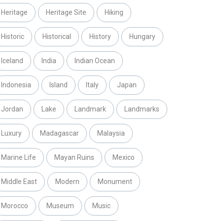
Heritage
Heritage Site
Hiking
Historic
Historical
History
Hungary
Iceland
India
Indian Ocean
Indonesia
Island
Italy
Japan
Jordan
Lake
Landmark
Landmarks
Luxury
Madagascar
Malaysia
Marine Life
Mayan Ruins
Mexico
Middle East
Modern
Monument
Morocco
Museum
Music