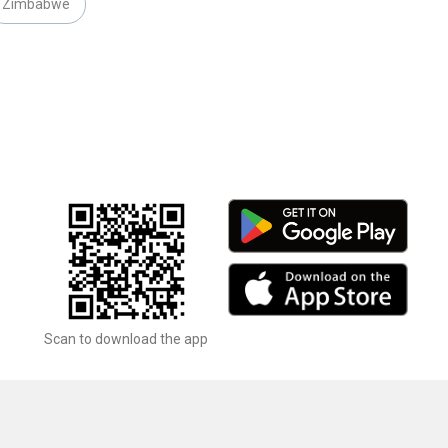
Zimbabwe
Scan to download the app