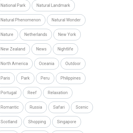
National Park
Natural Landmark
Natural Phenomenon
Natural Wonder
Nature
Netherlands
New York
New Zealand
News
Nightlife
North America
Oceania
Outdoor
Paris
Park
Peru
Philippines
Portugal
Reef
Relaxation
Romantic
Russia
Safari
Scenic
Scotland
Shopping
Singapore