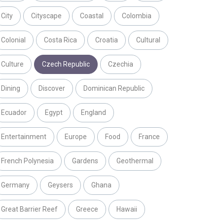
City
Cityscape
Coastal
Colombia
Colonial
Costa Rica
Croatia
Cultural
Culture
Czech Republic
Czechia
Dining
Discover
Dominican Republic
Ecuador
Egypt
England
Entertainment
Europe
Food
France
French Polynesia
Gardens
Geothermal
Germany
Geysers
Ghana
Great Barrier Reef
Greece
Hawaii