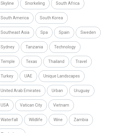
Skyline
Snorkeling
South Africa
South America
South Korea
Southeast Asia
Spa
Spain
Sweden
Sydney
Tanzania
Technology
Temple
Texas
Thailand
Travel
Turkey
UAE
Unique Landscapes
United Arab Emirates
Urban
Uruguay
USA
Vatican City
Vietnam
Waterfall
Wildlife
Wine
Zambia