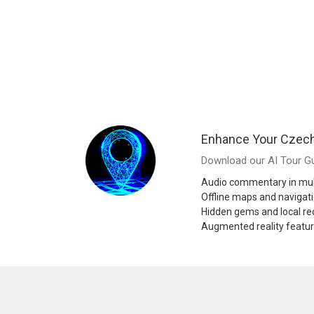
Enhance Your Czech
Download our AI Tour Gu
Audio commentary in mul
Offline maps and navigat
Hidden gems and local 
Augmented reality featu