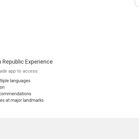
 Republic Experience
ide app to access:
tiple languages
ion
recommendations
res at major landmarks