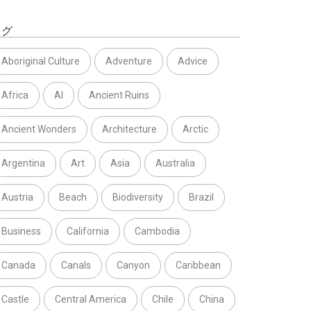
タグ
Aboriginal Culture
Adventure
Advice
Africa
AI
Ancient Ruins
Ancient Wonders
Architecture
Arctic
Argentina
Art
Asia
Australia
Austria
Beach
Biodiversity
Brazil
Business
California
Cambodia
Canada
Canals
Canyon
Caribbean
Castle
Central America
Chile
China