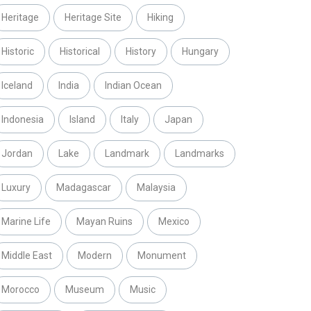
Heritage
Heritage Site
Hiking
Historic
Historical
History
Hungary
Iceland
India
Indian Ocean
Indonesia
Island
Italy
Japan
Jordan
Lake
Landmark
Landmarks
Luxury
Madagascar
Malaysia
Marine Life
Mayan Ruins
Mexico
Middle East
Modern
Monument
Morocco
Museum
Music