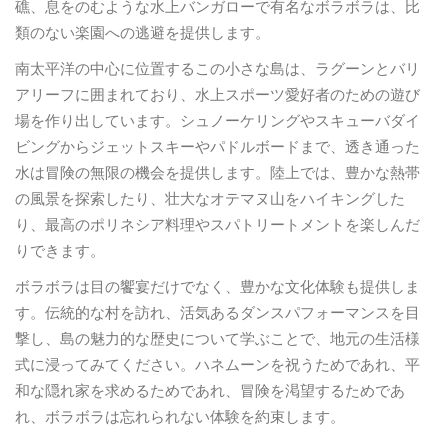
礁、息をのむような水上バンガローで有名なボラボラは、比
類のない楽園への逃避を提供します。
南太平洋の中心に位置するこの小さな島は、ラグーンとバリ
アリーフに囲まれており、水上スポーツ愛好者のための遊び
場を作り出しています。シュノーケリングやスキューバダイ
ビングからジェットスキーやパドルボードまで、透き通った
水は冒険の無限の機会を提供します。陸上では、豊かな熱帯
の風景を探索したり、壮大なオテマヌ山をハイキングした
り、最高のポリネシア料理やスパトリートメントを楽しんだ
りできます。
ボラボラは目の饗宴だけでなく、豊かな文化体験も提供しま
す。伝統的な村を訪れ、活気あるダンスパフォーマンスを目
撃し、島の魅力的な歴史について学ぶことで、地元の生活様
式に浸ってみてください。ハネムーンを祝うためであれ、平
和な隠れ家を求めるためであれ、冒険を渇望するためであ
れ、ボラボラは忘れられない体験を約束します。