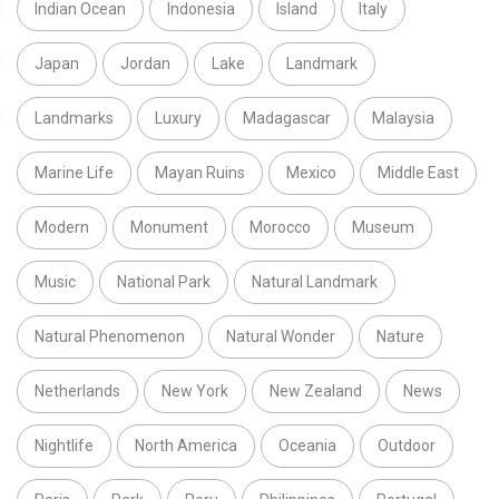
Indian Ocean
Indonesia
Island
Italy
Japan
Jordan
Lake
Landmark
Landmarks
Luxury
Madagascar
Malaysia
Marine Life
Mayan Ruins
Mexico
Middle East
Modern
Monument
Morocco
Museum
Music
National Park
Natural Landmark
Natural Phenomenon
Natural Wonder
Nature
Netherlands
New York
New Zealand
News
Nightlife
North America
Oceania
Outdoor