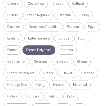
Colonial
Costa Rica
Croatia
Cultural
Culture
Czech Republic
Czechia
Dining
Discover
Dominican Republic
Ecuador
Egypt
England
Entertainment
Europe
Food
France
French Polynesia
Gardens
Geothermal
Germany
Geysers
Ghana
Great Barrier Reef
Greece
Hawaii
Heritage
Heritage Site
Hiking
Historic
Historical
History
Hungary
Iceland
India