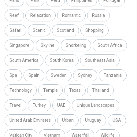
Paris
Park
Peru
Philippines
Portugal
Reef
Relaxation
Romantic
Russia
Safari
Scenic
Scotland
Shopping
Singapore
Skyline
Snorkeling
South Africa
South America
South Korea
Southeast Asia
Spa
Spain
Sweden
Sydney
Tanzania
Technology
Temple
Texas
Thailand
Travel
Turkey
UAE
Unique Landscapes
United Arab Emirates
Urban
Uruguay
USA
Vatican City
Vietnam
Waterfall
Wildlife