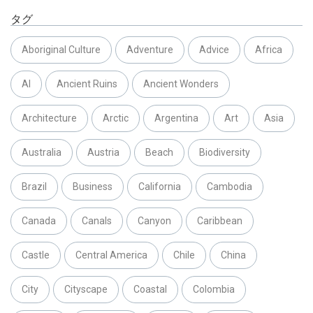
タグ
Aboriginal Culture
Adventure
Advice
Africa
AI
Ancient Ruins
Ancient Wonders
Architecture
Arctic
Argentina
Art
Asia
Australia
Austria
Beach
Biodiversity
Brazil
Business
California
Cambodia
Canada
Canals
Canyon
Caribbean
Castle
Central America
Chile
China
City
Cityscape
Coastal
Colombia