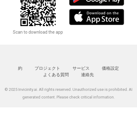
Scan to download the app
約
プロジェクト
サービス
価格設定
よくある質問
連絡先
© 2025 Invicinity.ai. All rights reserved. Unauthorized use is prohibited. AI
generated content. Please check critical information.