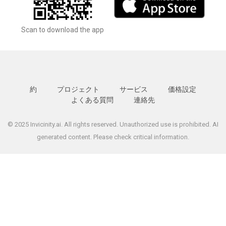
Scan to download the app
約
プロジェクト
サービス
価格設定
よくある質問
連絡先
© 2025 Invicinity.ai. All rights reserved. Unauthorized use is prohibited. AI
generated content. Please check critical information.