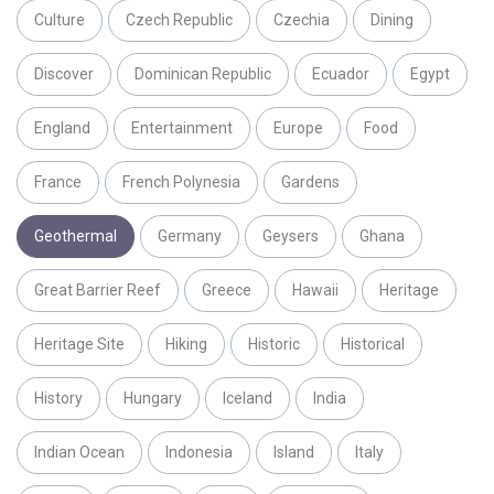
Culture
Czech Republic
Czechia
Dining
Discover
Dominican Republic
Ecuador
Egypt
England
Entertainment
Europe
Food
France
French Polynesia
Gardens
Geothermal
Germany
Geysers
Ghana
Great Barrier Reef
Greece
Hawaii
Heritage
Heritage Site
Hiking
Historic
Historical
History
Hungary
Iceland
India
Indian Ocean
Indonesia
Island
Italy