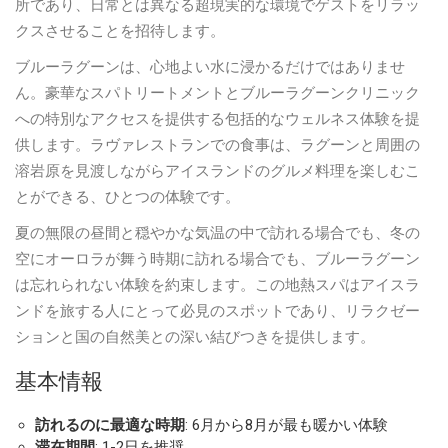
所であり、日常とは異なる超現実的な環境でゲストをリラッ
クスさせることを招待します。
ブルーラグーンは、心地よい水に浸かるだけではありませ
ん。豪華なスパトリートメントとブルーラグーンクリニック
への特別なアクセスを提供する包括的なウェルネス体験を提
供します。ラヴァレストランでの食事は、ラグーンと周囲の
溶岩原を見渡しながらアイスランドのグルメ料理を楽しむこ
とができる、ひとつの体験です。
夏の無限の昼間と穏やかな気温の中で訪れる場合でも、冬の
空にオーロラが舞う時期に訪れる場合でも、ブルーラグーン
は忘れられない体験を約束します。この地熱スパはアイスラ
ンドを旅する人にとって必見のスポットであり、リラクゼー
ションと国の自然美との深い結びつきを提供します。
基本情報
訪れるのに最適な時期
: 6月から8月が最も暖かい体験
滞在期間
: 1-2日を推奨