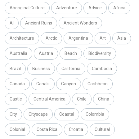
Aboriginal Culture
Adventure
Advice
Africa
AI
Ancient Ruins
Ancient Wonders
Architecture
Arctic
Argentina
Art
Asia
Australia
Austria
Beach
Biodiversity
Brazil
Business
California
Cambodia
Canada
Canals
Canyon
Caribbean
Castle
Central America
Chile
China
City
Cityscape
Coastal
Colombia
Colonial
Costa Rica
Croatia
Cultural