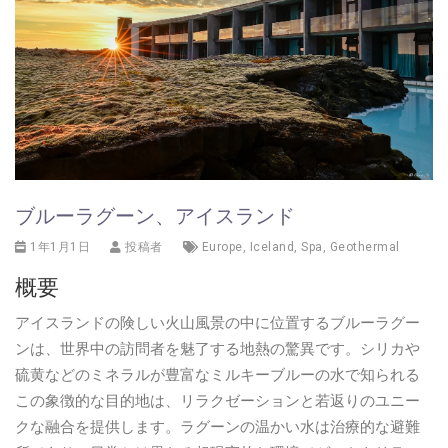
ブルーラグーン、アイスランド
1年1月1日
投稿者
Europe
,
Iceland
,
Spa
,
Geothermal
概要
アイスランドの険しい火山風景の中に位置するブルーラグー
ンは、世界中の訪問者を魅了する地熱の驚異です。シリカや
硫黄などのミネラルが豊富なミルキーブルーの水で知られる
この象徴的な目的地は、リラクゼーションと若返りのユニー
クな融合を提供します。ラグーンの温かい水は治療的な避難