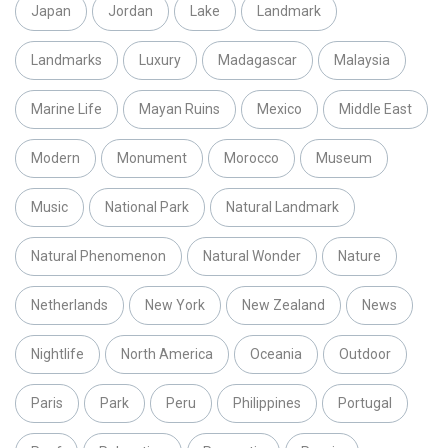
Japan
Jordan
Lake
Landmark
Landmarks
Luxury
Madagascar
Malaysia
Marine Life
Mayan Ruins
Mexico
Middle East
Modern
Monument
Morocco
Museum
Music
National Park
Natural Landmark
Natural Phenomenon
Natural Wonder
Nature
Netherlands
New York
New Zealand
News
Nightlife
North America
Oceania
Outdoor
Paris
Park
Peru
Philippines
Portugal