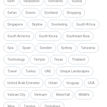
Reef
Relaxation
Romantic
Russia
Safari
Scenic
Scotland
Shopping
Singapore
Skyline
Snorkeling
South Africa
South America
South Korea
Southeast Asia
Spa
Spain
Sweden
Sydney
Tanzania
Technology
Temple
Texas
Thailand
Travel
Turkey
UAE
Unique Landscapes
United Arab Emirates
Urban
Uruguay
USA
Vatican City
Vietnam
Waterfall
Wildlife
Wine
Zambia
Zimbabwe