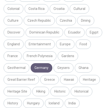
Colonial
Costa Rica
Croatia
Cultural
Culture
Czech Republic
Czechia
Dining
Discover
Dominican Republic
Ecuador
Egypt
England
Entertainment
Europe
Food
France
French Polynesia
Gardens
Geothermal
Germany
Geysers
Ghana
Great Barrier Reef
Greece
Hawaii
Heritage
Heritage Site
Hiking
Historic
Historical
History
Hungary
Iceland
India