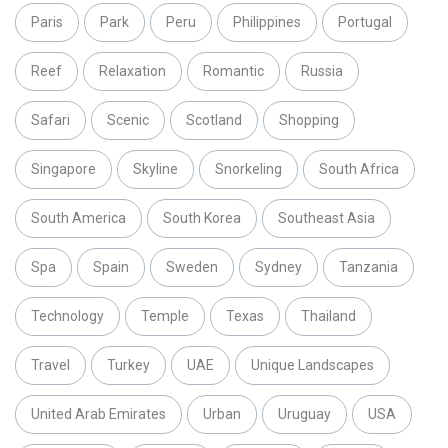
Paris
Park
Peru
Philippines
Portugal
Reef
Relaxation
Romantic
Russia
Safari
Scenic
Scotland
Shopping
Singapore
Skyline
Snorkeling
South Africa
South America
South Korea
Southeast Asia
Spa
Spain
Sweden
Sydney
Tanzania
Technology
Temple
Texas
Thailand
Travel
Turkey
UAE
Unique Landscapes
United Arab Emirates
Urban
Uruguay
USA