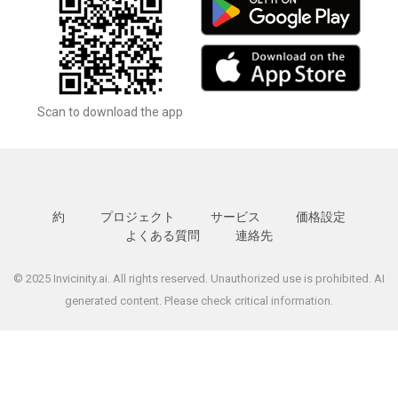
Scan to download the app
約
プロジェクト
サービス
価格設定
よくある質問
連絡先
© 2025 Invicinity.ai. All rights reserved. Unauthorized use is prohibited. AI
generated content. Please check critical information.