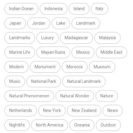
Indian Ocean
Indonesia
Island
Italy
Japan
Jordan
Lake
Landmark
Landmarks
Luxury
Madagascar
Malaysia
Marine Life
Mayan Ruins
Mexico
Middle East
Modern
Monument
Morocco
Museum
Music
National Park
Natural Landmark
Natural Phenomenon
Natural Wonder
Nature
Netherlands
New York
New Zealand
News
Nightlife
North America
Oceania
Outdoor