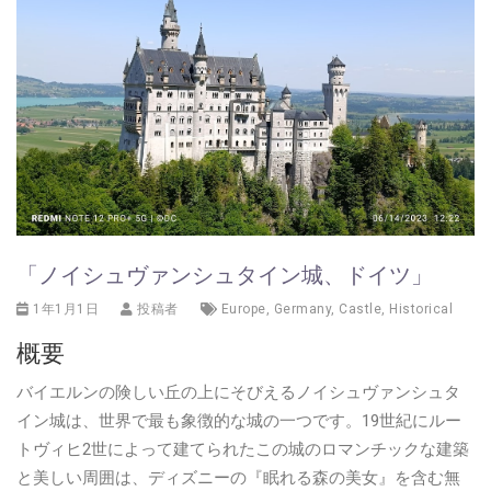
「ノイシュヴァンシュタイン城、ドイツ」
1年1月1日
投稿者
Europe
,
Germany
,
Castle
,
Historical
概要
バイエルンの険しい丘の上にそびえるノイシュヴァンシュタ
イン城は、世界で最も象徴的な城の一つです。19世紀にルー
トヴィヒ2世によって建てられたこの城のロマンチックな建築
と美しい周囲は、ディズニーの『眠れる森の美女』を含む無