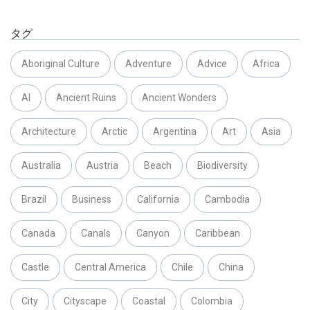
タグ
Aboriginal Culture
Adventure
Advice
Africa
AI
Ancient Ruins
Ancient Wonders
Architecture
Arctic
Argentina
Art
Asia
Australia
Austria
Beach
Biodiversity
Brazil
Business
California
Cambodia
Canada
Canals
Canyon
Caribbean
Castle
Central America
Chile
China
City
Cityscape
Coastal
Colombia