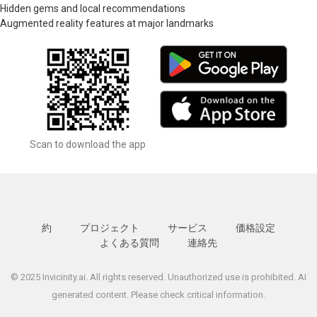
Hidden gems and local recommendations
Augmented reality features at major landmarks
Scan to download the app
約
プロジェクト
サービス
価格設定
よくある質問
連絡先
© 2025 Invicinity.ai. All rights reserved. Unauthorized use is prohibited. AI
generated content. Please check critical information.