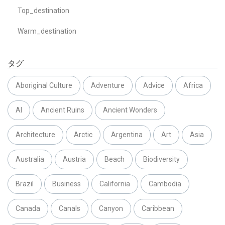
Top_destination
Warm_destination
タグ
Aboriginal Culture
Adventure
Advice
Africa
AI
Ancient Ruins
Ancient Wonders
Architecture
Arctic
Argentina
Art
Asia
Australia
Austria
Beach
Biodiversity
Brazil
Business
California
Cambodia
Canada
Canals
Canyon
Caribbean