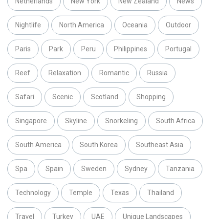
Netherlands
New York
New Zealand
News
Nightlife
North America
Oceania
Outdoor
Paris
Park
Peru
Philippines
Portugal
Reef
Relaxation
Romantic
Russia
Safari
Scenic
Scotland
Shopping
Singapore
Skyline
Snorkeling
South Africa
South America
South Korea
Southeast Asia
Spa
Spain
Sweden
Sydney
Tanzania
Technology
Temple
Texas
Thailand
Travel
Turkey
UAE
Unique Landscapes