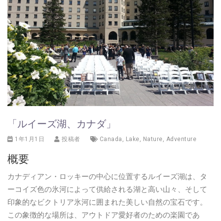
「ルイーズ湖、カナダ」
1年1月1日
投稿者
Canada
,
Lake
,
Nature
,
Adventure
概要
カナディアン・ロッキーの中心に位置するルイーズ湖は、タ
ーコイズ色の氷河によって供給される湖と高い山々、そして
印象的なビクトリア氷河に囲まれた美しい自然の宝石です。
この象徴的な場所は、アウトドア愛好者のための楽園であ