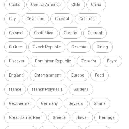
Castle
Central America
Chile
China
City
Cityscape
Coastal
Colombia
Colonial
Costa Rica
Croatia
Cultural
Culture
Czech Republic
Czechia
Dining
Discover
Dominican Republic
Ecuador
Egypt
England
Entertainment
Europe
Food
France
French Polynesia
Gardens
Geothermal
Germany
Geysers
Ghana
Great Barrier Reef
Greece
Hawaii
Heritage