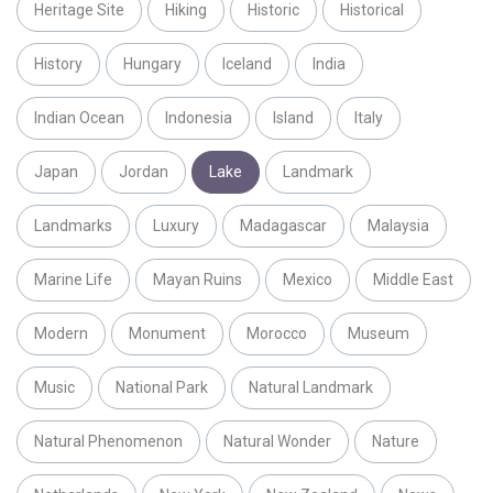
Heritage Site
Hiking
Historic
Historical
History
Hungary
Iceland
India
Indian Ocean
Indonesia
Island
Italy
Japan
Jordan
Lake
Landmark
Landmarks
Luxury
Madagascar
Malaysia
Marine Life
Mayan Ruins
Mexico
Middle East
Modern
Monument
Morocco
Museum
Music
National Park
Natural Landmark
Natural Phenomenon
Natural Wonder
Nature