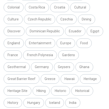
Colonial
Costa Rica
Croatia
Cultural
Culture
Czech Republic
Czechia
Dining
Discover
Dominican Republic
Ecuador
Egypt
England
Entertainment
Europe
Food
France
French Polynesia
Gardens
Geothermal
Germany
Geysers
Ghana
Great Barrier Reef
Greece
Hawaii
Heritage
Heritage Site
Hiking
Historic
Historical
History
Hungary
Iceland
India