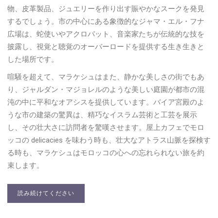
物、皮革製品、ジュエリーを作り出す賑やかなスークを発見
するでしょう。市の中心にある象徴的なジャマ・エル・フナ
広場は、蛇使いやアクロバット、音楽家たちが伝統的な技を
披露し、視覚と聴覚のオーバーロードを提供する生き生きと
した場所です。
喧騒を超えて、マラケシュはまた、静かな美しさの街でもあ
り、ジャルダン・マジョレルのような美しい庭園が都市の混
沌の中に平和なオアシスを提供しています。バイア宮殿のよ
うな市の建築の驚異は、精巧なイスラム芸術と工芸を展示
し、その壮大さに訪問者を驚嘆させます。屋上カフェでモロ
ッコの delicacies を味わう時も、壮大なアトラス山脈を探検す
る時も、マラケシュはモロッコの心への忘れられない旅を約
束します。
読み続けてください