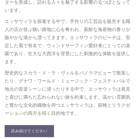
ターを形成し、訪れる人々を魅了する影響のるつぼとなって
います。
エッサウィラを探索する中で、手作りの工芸品を販売する職
人の店が並ぶ狭い路地に心を奪われ、新鮮な海産物の香りが
賑やかな港から漂ってきます。エッサウィラのビーチは、安
定した風で有名で、ウィンドサーフィン愛好者にとっての楽
園であり、壮大な大西洋を背景にした刺激的な体験を提供し
ます。
歴史的なスカラ・ド・ラ・ヴィルをパノラマビューで散策し
たり、グナワ・ワールド・ミュージック・フェスティバルで
地元の音楽シーンに浸ったりする中で、エッサウィラは発見
と喜びに満ちた忘れられない旅を約束します。温かい雰囲気
と豊かな文化的織物を持つエッサウィラは、探検とリラクゼ
ーションの両方を招く目的地です。
読み続けてください