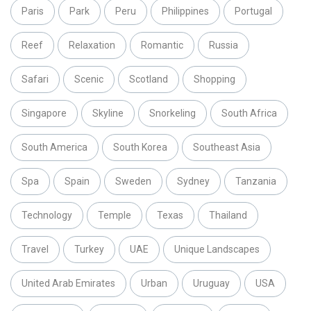
Paris
Park
Peru
Philippines
Portugal
Reef
Relaxation
Romantic
Russia
Safari
Scenic
Scotland
Shopping
Singapore
Skyline
Snorkeling
South Africa
South America
South Korea
Southeast Asia
Spa
Spain
Sweden
Sydney
Tanzania
Technology
Temple
Texas
Thailand
Travel
Turkey
UAE
Unique Landscapes
United Arab Emirates
Urban
Uruguay
USA