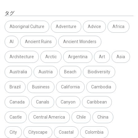
タグ
Aboriginal Culture
Adventure
Advice
Africa
AI
Ancient Ruins
Ancient Wonders
Architecture
Arctic
Argentina
Art
Asia
Australia
Austria
Beach
Biodiversity
Brazil
Business
California
Cambodia
Canada
Canals
Canyon
Caribbean
Castle
Central America
Chile
China
City
Cityscape
Coastal
Colombia