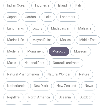
Indian Ocean
Indonesia
Island
Italy
Japan
Jordan
Lake
Landmark
Landmarks
Luxury
Madagascar
Malaysia
Marine Life
Mayan Ruins
Mexico
Middle East
Modern
Monument
Morocco
Museum
Music
National Park
Natural Landmark
Natural Phenomenon
Natural Wonder
Nature
Netherlands
New York
New Zealand
News
Nightlife
North America
Oceania
Outdoor