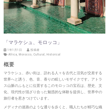
「マラケシュ、モロッコ」
1年1月1日
投稿者
Africa
,
Morocco
,
Cultural
,
Historical
概要
マラケシュ、赤い街は、訪れる人々を古代と活気が交差する
世界へと誘う、色、音、香りの眩しいモザイクです。アトラ
ス山脈のふもとに位置するこのモロッコの宝石は、歴史、文
化、現代性が混ざり合った魅惑的な体験を提供し、世界中の
旅行者を惹きつけています。
メディナの迷路のような通りを歩くと、職人たちが精巧な織