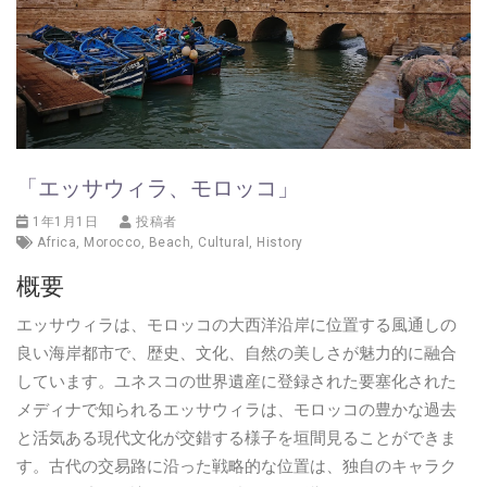
「エッサウィラ、モロッコ」
1年1月1日
投稿者
Africa
,
Morocco
,
Beach
,
Cultural
,
History
概要
エッサウィラは、モロッコの大西洋沿岸に位置する風通しの
良い海岸都市で、歴史、文化、自然の美しさが魅力的に融合
しています。ユネスコの世界遺産に登録された要塞化された
メディナで知られるエッサウィラは、モロッコの豊かな過去
と活気ある現代文化が交錯する様子を垣間見ることができま
す。古代の交易路に沿った戦略的な位置は、独自のキャラク