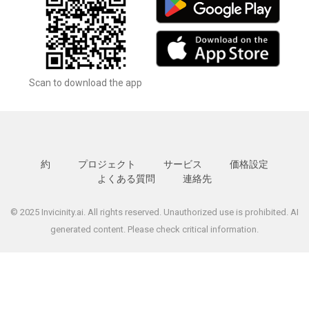
Scan to download the app
約
プロジェクト
サービス
価格設定
よくある質問
連絡先
© 2025 Invicinity.ai. All rights reserved. Unauthorized use is prohibited. AI
generated content. Please check critical information.