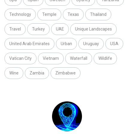
Technology
Temple
Texas
Thailand
Travel
Turkey
UAE
Unique Landscapes
United Arab Emirates
Urban
Uruguay
USA
Vatican City
Vietnam
Waterfall
Wildlife
Wine
Zambia
Zimbabwe