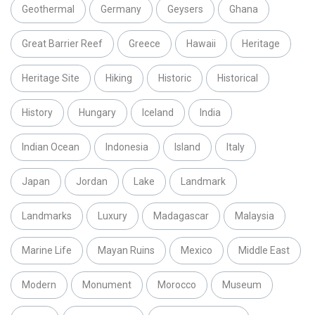
Geothermal
Germany
Geysers
Ghana
Great Barrier Reef
Greece
Hawaii
Heritage
Heritage Site
Hiking
Historic
Historical
History
Hungary
Iceland
India
Indian Ocean
Indonesia
Island
Italy
Japan
Jordan
Lake
Landmark
Landmarks
Luxury
Madagascar
Malaysia
Marine Life
Mayan Ruins
Mexico
Middle East
Modern
Monument
Morocco
Museum