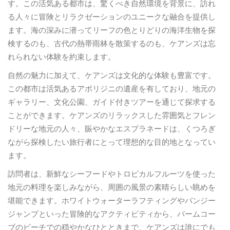
す。この活気ある都市は、驚くべき自然環境を背景に、訪れ
る人々に冒険とリラクゼーションのユニークな融合を提供し
ます。海の深みに潜ってリーフの色とりどりの海洋生物を探
検するのも、古代の熱帯雨林を散策するのも、ケアンズは忘
れられない体験を約束します。
自然の魅力に加えて、ケアンズは文化的な体験も豊富です。
この都市は活気あるアボリジニの遺産を有しており、地元の
ギャラリー、文化公園、ガイド付きツアーを通じて探求する
ことができます。ケアンズのリラックスした雰囲気とフレン
ドリーな地元の人々、賑やかなエスプラネードは、くつろぎ
ながら探検したい旅行者にとって理想的な目的地となってい
ます。
訪問者は、新鮮なシーフードやトロピカルフルーツを使った
地元の料理を楽しみながら、周囲の風景の素晴らしい眺めを
堪能できます。ホワイトウォーターラフティングやバンジー
ジャンプといった冒険的なアクティビティから、パームコー
ブのビーチでの穏やかなひとときまで、ケアンズは誰にでも