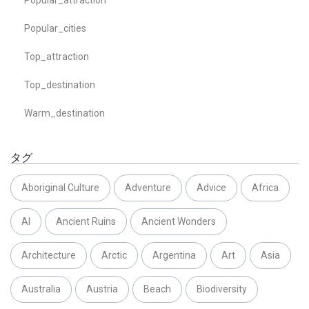
Popular_cities
Top_attraction
Top_destination
Warm_destination
タグ
Aboriginal Culture
Adventure
Advice
Africa
AI
Ancient Ruins
Ancient Wonders
Architecture
Arctic
Argentina
Art
Asia
Australia
Austria
Beach
Biodiversity