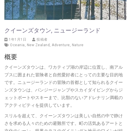
クイーンズタウン, ニュージーランド
1年1月1日
投稿者
Oceania
,
New Zealand
,
Adventure
,
Nature
概要
クイーンズタウンは、ワカティプ湖の岸辺に位置し、南アル
プスに囲まれた冒険者と自然愛好者にとっての主要な目的地
です。ニュージーランドの冒険の首都として知られるクイー
ンズタウンは、バンジージャンプやスカイダイビングからジ
ェットボートやスキーまで、比類のないアドレナリン満載の
アクティビティを提供しています。
スリルを超えて、クイーンズタウンは美しい自然の中で静け
さを求める人々のための避難所です。町の活気あるアートと