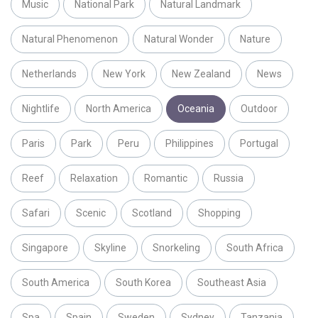
Music
National Park
Natural Landmark
Natural Phenomenon
Natural Wonder
Nature
Netherlands
New York
New Zealand
News
Nightlife
North America
Oceania
Outdoor
Paris
Park
Peru
Philippines
Portugal
Reef
Relaxation
Romantic
Russia
Safari
Scenic
Scotland
Shopping
Singapore
Skyline
Snorkeling
South Africa
South America
South Korea
Southeast Asia
Spa
Spain
Sweden
Sydney
Tanzania