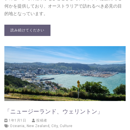
何かを提供しており、オーストラリアで訪れるべき必見の目
的地となっています。
読み続けてください
「ニュージーランド、ウェリントン」
1年1月1日
投稿者
Oceania
,
New Zealand
,
City
,
Culture