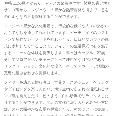
300以上の島々があり、ママヌカ諸島やヤサワ諸島の青い海と
サンゴ礁から、タヴェウニの豊かな熱帯雨林や滝まで、息を
のむような風景を探検することができます。
フィジーの豊かな文化遺産は、伝統的な儀式や人々の温かい
おもてなしを通じて祝われています。ビーチサイドのレスト
ランで新鮮なシーフードを味わったり、伝統的なカヴァの儀
式に参加したりすることで、フィジーの生活様式は心を魅了
するユニークな体験を提供します。島々はカップル、家族、
そしてソロアドベンチャーにとって理想的な目的地であり、
リラクゼーション、文化的な没入、そしてアウトドア活動の
完璧な組み合わせを提供します。
フィジーを訪れる旅行者は、世界クラスのシュノーケリング
やダイビングを楽しんだり、海洋生物であふれる活気あるサ
ンゴ礁を発見したり、粉のように白い砂浜でリラックスした
りすることができます。地元の文化に深く入り込みたい方に
は、スバの賑やかな市場を探索したり、村のツアーに参加し
たりすることで、フィジーの人々の日常生活や伝統について