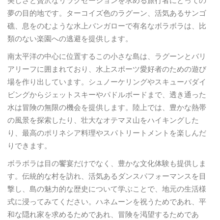
美しさと贅沢なリラクゼーションを求める旅行者にとっての
夢の目的地です。ターコイズ色のラグーン、活気あるサンゴ
礁、息をのむような水上バンガローで有名なボラボラは、比
類のない楽園への逃避を提供します。
南太平洋の中心に位置するこの小さな島は、ラグーンとバリ
アリーフに囲まれており、水上スポーツ愛好者のための遊び
場を作り出しています。シュノーケリングやスキューバダイ
ビングからジェットスキーやパドルボードまで、透き通った
水は冒険の無限の機会を提供します。陸上では、豊かな熱帯
の風景を探索したり、壮大なオテマヌ山をハイキングした
り、最高のポリネシア料理やスパトリートメントを楽しんだ
りできます。
ボラボラは目の饗宴だけでなく、豊かな文化体験も提供しま
す。伝統的な村を訪れ、活気あるダンスパフォーマンスを目
撃し、島の魅力的な歴史について学ぶことで、地元の生活様
式に浸ってみてください。ハネムーンを祝うためであれ、平
和な隠れ家を求めるためであれ、冒険を渇望するためであ