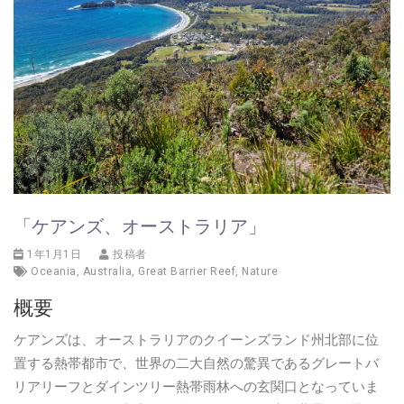
「ケアンズ、オーストラリア」
1年1月1日
投稿者
Oceania
,
Australia
,
Great Barrier Reef
,
Nature
概要
ケアンズは、オーストラリアのクイーンズランド州北部に位
置する熱帯都市で、世界の二大自然の驚異であるグレートバ
リアリーフとダインツリー熱帯雨林への玄関口となっていま