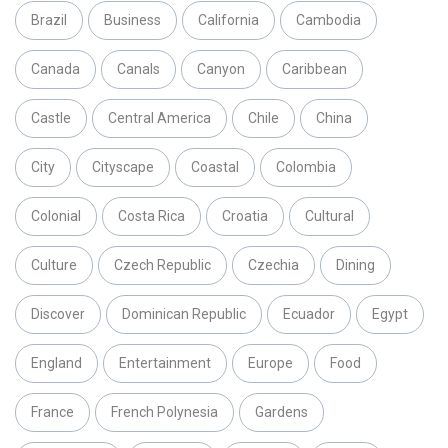
Brazil
Business
California
Cambodia
Canada
Canals
Canyon
Caribbean
Castle
Central America
Chile
China
City
Cityscape
Coastal
Colombia
Colonial
Costa Rica
Croatia
Cultural
Culture
Czech Republic
Czechia
Dining
Discover
Dominican Republic
Ecuador
Egypt
England
Entertainment
Europe
Food
France
French Polynesia
Gardens