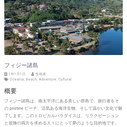
フィジー諸島
1年1月1日
投稿者
Oceania
,
Beach
,
Adventure
,
Cultural
概要
フィジー諸島は、南太平洋にある美しい群島で、旅行者をそ
の pristine ビーチ、活気ある海洋生物、そして温かい文化で魅
了します。このトロピカルパラダイスは、リラクゼーション
と冒険の両方を求める人々にとって夢のような目的地です。