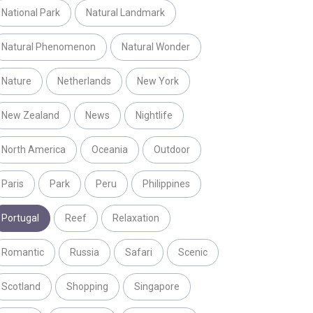
National Park
Natural Landmark
Natural Phenomenon
Natural Wonder
Nature
Netherlands
New York
New Zealand
News
Nightlife
North America
Oceania
Outdoor
Paris
Park
Peru
Philippines
Portugal
Reef
Relaxation
Romantic
Russia
Safari
Scenic
Scotland
Shopping
Singapore