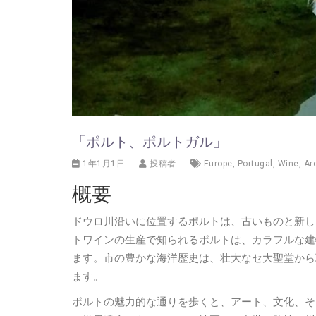
「ポルト、ポルトガル」
1年1月1日
投稿者
Europe
,
Portugal
,
Wine
,
Ar
概要
ドウロ川沿いに位置するポルトは、古いものと新し
トワインの生産で知られるポルトは、カラフルな建
ます。市の豊かな海洋歴史は、壮大なセ大聖堂から
ます。
ポルトの魅力的な通りを歩くと、アート、文化、そ