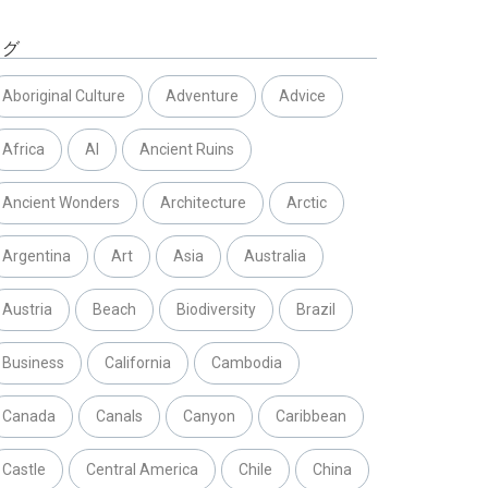
タグ
Aboriginal Culture
Adventure
Advice
Africa
AI
Ancient Ruins
Ancient Wonders
Architecture
Arctic
Argentina
Art
Asia
Australia
Austria
Beach
Biodiversity
Brazil
Business
California
Cambodia
Canada
Canals
Canyon
Caribbean
Castle
Central America
Chile
China