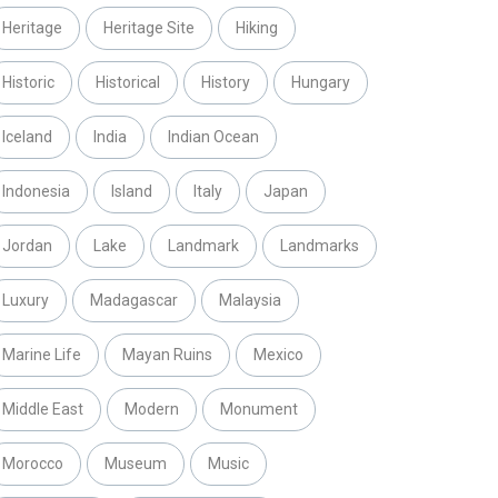
Heritage
Heritage Site
Hiking
Historic
Historical
History
Hungary
Iceland
India
Indian Ocean
Indonesia
Island
Italy
Japan
Jordan
Lake
Landmark
Landmarks
Luxury
Madagascar
Malaysia
Marine Life
Mayan Ruins
Mexico
Middle East
Modern
Monument
Morocco
Museum
Music