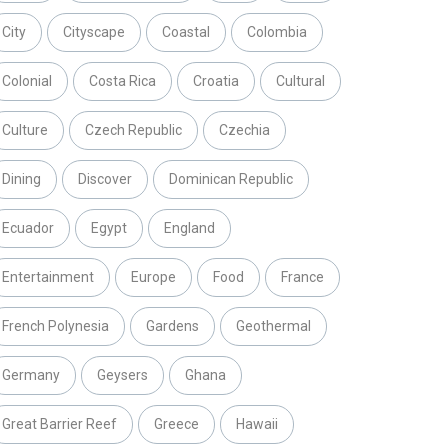
City
Cityscape
Coastal
Colombia
Colonial
Costa Rica
Croatia
Cultural
Culture
Czech Republic
Czechia
Dining
Discover
Dominican Republic
Ecuador
Egypt
England
Entertainment
Europe
Food
France
French Polynesia
Gardens
Geothermal
Germany
Geysers
Ghana
Great Barrier Reef
Greece
Hawaii