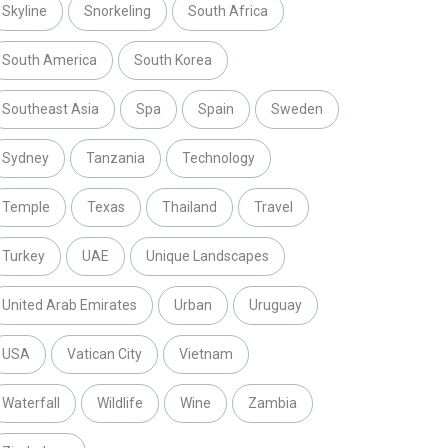
Skyline
Snorkeling
South Africa
South America
South Korea
Southeast Asia
Spa
Spain
Sweden
Sydney
Tanzania
Technology
Temple
Texas
Thailand
Travel
Turkey
UAE
Unique Landscapes
United Arab Emirates
Urban
Uruguay
USA
Vatican City
Vietnam
Waterfall
Wildlife
Wine
Zambia