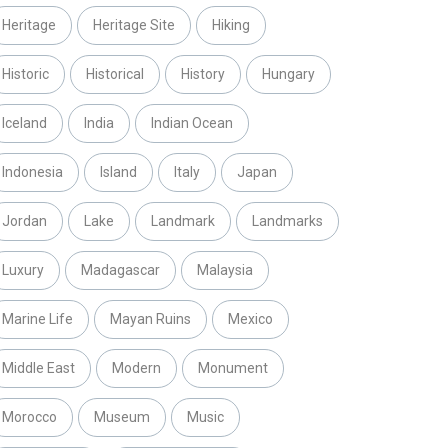
Heritage
Heritage Site
Hiking
Historic
Historical
History
Hungary
Iceland
India
Indian Ocean
Indonesia
Island
Italy
Japan
Jordan
Lake
Landmark
Landmarks
Luxury
Madagascar
Malaysia
Marine Life
Mayan Ruins
Mexico
Middle East
Modern
Monument
Morocco
Museum
Music