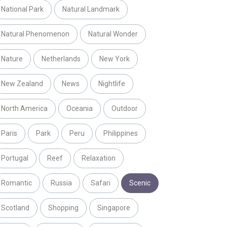
National Park
Natural Landmark
Natural Phenomenon
Natural Wonder
Nature
Netherlands
New York
New Zealand
News
Nightlife
North America
Oceania
Outdoor
Paris
Park
Peru
Philippines
Portugal
Reef
Relaxation
Romantic
Russia
Safari
Scenic
Scotland
Shopping
Singapore