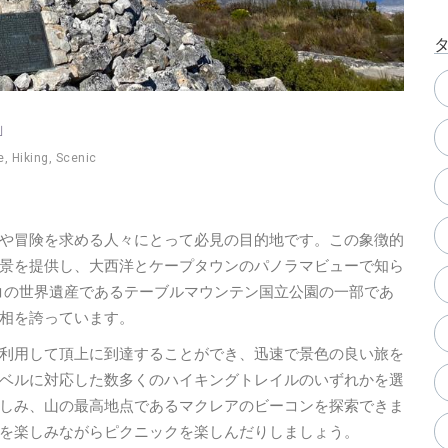
」
e
,
Hiking
,
Scenic
や冒険を求める人々にとって必見の目的地です。この象徴的
景を提供し、大西洋とケープタウンのパノラマビューで知ら
スコの世界遺産であるテーブルマウンテン国立公園の一部であ
相を誇っています。
利用して頂上に到達することができ、迅速で景色の良い旅を
ベルに対応した数多くのハイキングトレイルのいずれかを選
しみ、山の最高地点であるマクレアのビーコンを探索できま
を楽しみながらピクニックを楽しんだりしましょう。