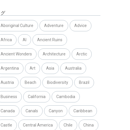
タグ
Aboriginal Culture
Adventure
Advice
Africa
AI
Ancient Ruins
Ancient Wonders
Architecture
Arctic
Argentina
Art
Asia
Australia
Austria
Beach
Biodiversity
Brazil
Business
California
Cambodia
Canada
Canals
Canyon
Caribbean
Castle
Central America
Chile
China