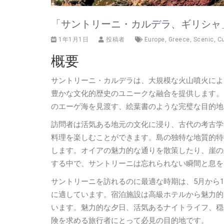
「サントリーニ・カルデラ、ギリシャ
1年1月1日
投稿者
Europe
,
Greece
,
Scenic
,
Cu
概要
サントリーニ・カルデラは、大規模な火山噴火によ
豊かな文化的歴史のユニークな融合を提供します。
のエーゲ海を見渡す、絵葉書のような完璧な目的地
訪問者は活気ある地元の文化に浸り、古代の考古学
料理を楽しむことができます。島の独特な地質的特
します。オイアの魅力的な通りを散策したり、崖の
する中で、サントリーニは忘れられない瞬間と息を
サントリーニを訪れるのに最適な時期は、5月から
に適しています。宿泊施設は高級ホテルから魅力的
います。魅力的な夕日、活気あるナイトライフ、穏
険を求める旅行者にとって必見の目的地です。