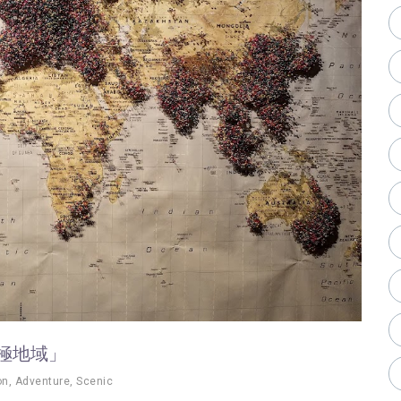
極地域」
on
,
Adventure
,
Scenic