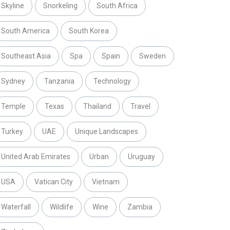
Skyline
Snorkeling
South Africa
South America
South Korea
Southeast Asia
Spa
Spain
Sweden
Sydney
Tanzania
Technology
Temple
Texas
Thailand
Travel
Turkey
UAE
Unique Landscapes
United Arab Emirates
Urban
Uruguay
USA
Vatican City
Vietnam
Waterfall
Wildlife
Wine
Zambia