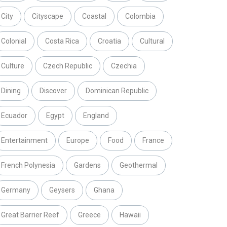
City
Cityscape
Coastal
Colombia
Colonial
Costa Rica
Croatia
Cultural
Culture
Czech Republic
Czechia
Dining
Discover
Dominican Republic
Ecuador
Egypt
England
Entertainment
Europe
Food
France
French Polynesia
Gardens
Geothermal
Germany
Geysers
Ghana
Great Barrier Reef
Greece
Hawaii