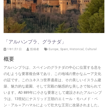
「アルハンブラ、グラナダ」
1年1月1日
投稿者
Europe
,
Spain
,
Historical
,
Cultural
概要
アルハンブラは、スペインのグラナダの中心に位置する息を
のむような要塞複合体であり、この地域の豊かなムーア文化
の証です。このユネスコ世界遺産は、その美しいイスラム建
築、魅力的な庭園、そして宮殿の魅惑的な美しさで知られて
います。AD 889年に小さな要塞として建設されたアルハンブ
ラは、13世紀にナスリッド王朝のエミール・モハメド・ベ
ン・アル＝アハマルによって壮大な王宮に改築されました。