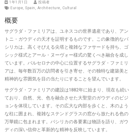
1年1月1日
投稿者
Europe
,
Spain
,
Architecture
,
Cultural
概要
サグラダ・ファミリアは、ユネスコの世界遺産であり、アン
トニ・ガウディの天才を証明するものです。この象徴的なバ
シリカは、高くそびえる尖塔と複雑なファサードを持ち、ゴ
シック様式とアール・ヌーヴォー様式の驚くべき融合を成し
ています。バルセロナの中心に位置するサグラダ・ファミリ
アは、毎年数百万の訪問者を引き寄せ、その独特な建築美と
精神的な雰囲気を目の当たりにすることを望んでいます。
サグラダ・ファミリアの建設は1882年に始まり、現在も続い
ており、自然、光、色を融合させた大聖堂のガウディのビジ
ョンを体現しています。その広大な内部を歩くと、木のよう
な柱に囲まれ、複雑なステンドグラスの窓から放たれる色の
万華鏡に包まれます。バシリカの各要素は物語を語り、ガウ
ディの深い信仰と革新的な精神を反映しています。