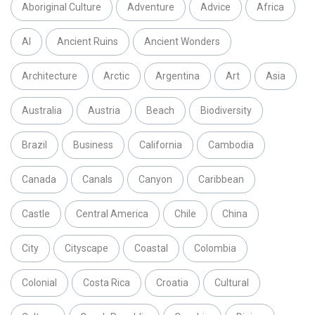
Aboriginal Culture
Adventure
Advice
Africa
AI
Ancient Ruins
Ancient Wonders
Architecture
Arctic
Argentina
Art
Asia
Australia
Austria
Beach
Biodiversity
Brazil
Business
California
Cambodia
Canada
Canals
Canyon
Caribbean
Castle
Central America
Chile
China
City
Cityscape
Coastal
Colombia
Colonial
Costa Rica
Croatia
Cultural