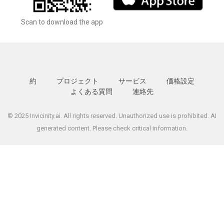
Scan to download the app
約
プロジェクト
サービス
価格設定
よくある質問
連絡先
© 2025 Invicinity.ai. All rights reserved. Unauthorized use is prohibited. AI
generated content. Please check critical information.