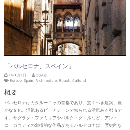
「バルセロナ、スペイン」
1年1月1日
投稿者
Europe
,
Spain
,
Architecture
,
Beach
,
Cultural
概要
バルセロナはカタルーニャの首都であり、驚くべき建築、豊
かな文化、活気あるビーチシーンで知られる活気ある都市で
す。サグラダ・ファミリアやパルク・グエルなど、アント
ニ・ガウディの象徴的な作品があるバルセロナは、歴史的な