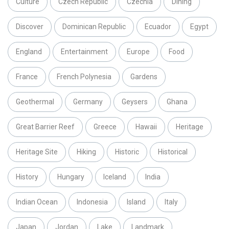
Culture
Czech Republic
Czechia
Dining
Discover
Dominican Republic
Ecuador
Egypt
England
Entertainment
Europe
Food
France
French Polynesia
Gardens
Geothermal
Germany
Geysers
Ghana
Great Barrier Reef
Greece
Hawaii
Heritage
Heritage Site
Hiking
Historic
Historical
History
Hungary
Iceland
India
Indian Ocean
Indonesia
Island
Italy
Japan
Jordan
Lake
Landmark