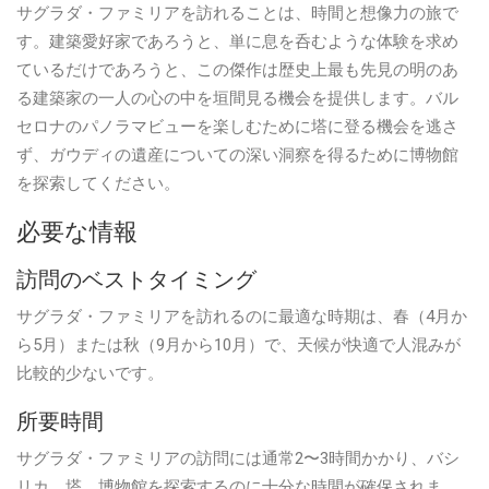
サグラダ・ファミリアを訪れることは、時間と想像力の旅で
す。建築愛好家であろうと、単に息を呑むような体験を求め
ているだけであろうと、この傑作は歴史上最も先見の明のあ
る建築家の一人の心の中を垣間見る機会を提供します。バル
セロナのパノラマビューを楽しむために塔に登る機会を逃さ
ず、ガウディの遺産についての深い洞察を得るために博物館
を探索してください。
必要な情報
訪問のベストタイミング
サグラダ・ファミリアを訪れるのに最適な時期は、春（4月か
ら5月）または秋（9月から10月）で、天候が快適で人混みが
比較的少ないです。
所要時間
サグラダ・ファミリアの訪問には通常2〜3時間かかり、バシ
リカ、塔、博物館を探索するのに十分な時間が確保されま