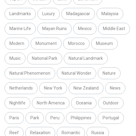
Landmarks
Luxury
Madagascar
Malaysia
Marine Life
Mayan Ruins
Mexico
Middle East
Modern
Monument
Morocco
Museum
Music
National Park
Natural Landmark
Natural Phenomenon
Natural Wonder
Nature
Netherlands
New York
New Zealand
News
Nightlife
North America
Oceania
Outdoor
Paris
Park
Peru
Philippines
Portugal
Reef
Relaxation
Romantic
Russia