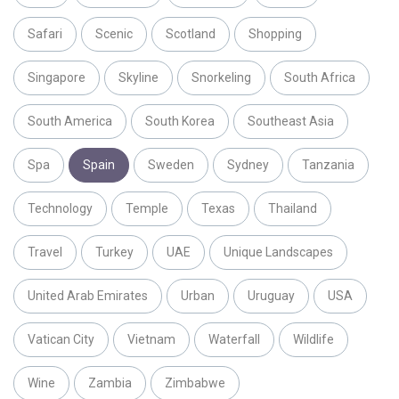
Safari
Scenic
Scotland
Shopping
Singapore
Skyline
Snorkeling
South Africa
South America
South Korea
Southeast Asia
Spa
Spain
Sweden
Sydney
Tanzania
Technology
Temple
Texas
Thailand
Travel
Turkey
UAE
Unique Landscapes
United Arab Emirates
Urban
Uruguay
USA
Vatican City
Vietnam
Waterfall
Wildlife
Wine
Zambia
Zimbabwe