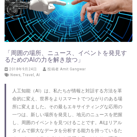
「周囲の場所、ニュース、イベントを発見す
るためのAIの力を解き放つ」
2018年9月24日
投稿者
Amit Gangwar
News
,
Travel
,
AI
人工知能（AI）は、私たちが情報と対話する方法を革
命的に変え、世界をよりスマートでつながりのある場
所に変えました。その最もエキサイティングな応用の
一つは、新しい場所を発見し、地元のニュースを把握
し、周囲のイベントを見つけることです。AIはリアル
タイムで膨大なデータを分析する能力を持っているた