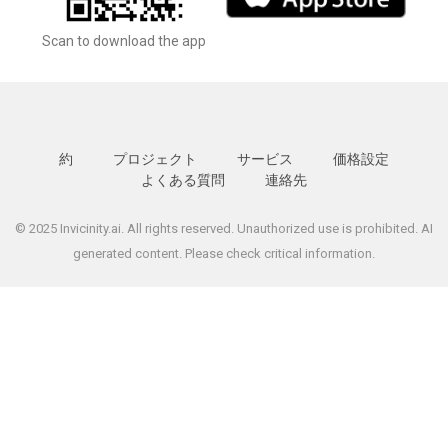
Scan to download the app
約
プロジェクト
サービス
価格設定
よくある質問
連絡先
© 2025 Invicinity.ai. All rights reserved. Unauthorized use is prohibited. AI
generated content. Please check critical information.