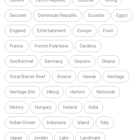
Culture
Czech Republic
Czechia
Dining
Discover
Dominican Republic
Ecuador
Egypt
England
Entertainment
Europe
Food
France
French Polynesia
Gardens
Geothermal
Germany
Geysers
Ghana
Great Barrier Reef
Greece
Hawaii
Heritage
Heritage Site
Hiking
Historic
Historical
History
Hungary
Iceland
India
Indian Ocean
Indonesia
Island
Italy
Japan
Jordan
Lake
Landmark