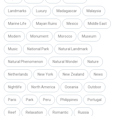
Landmarks
Luxury
Madagascar
Malaysia
Marine Life
Mayan Ruins
Mexico
Middle East
Modern
Monument
Morocco
Museum
Music
National Park
Natural Landmark
Natural Phenomenon
Natural Wonder
Nature
Netherlands
New York
New Zealand
News
Nightlife
North America
Oceania
Outdoor
Paris
Park
Peru
Philippines
Portugal
Reef
Relaxation
Romantic
Russia