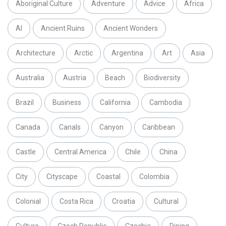
Aboriginal Culture
Adventure
Advice
Africa
AI
Ancient Ruins
Ancient Wonders
Architecture
Arctic
Argentina
Art
Asia
Australia
Austria
Beach
Biodiversity
Brazil
Business
California
Cambodia
Canada
Canals
Canyon
Caribbean
Castle
Central America
Chile
China
City
Cityscape
Coastal
Colombia
Colonial
Costa Rica
Croatia
Cultural