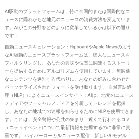
AI駆動のプラットフォームは、特に全国的または国際的なニ
ュースに隠れがちな地元のニュースの消費方法を変えていま
す。AIがこの分野をどのように変革しているかは以下の通り
です：
自動ニュースキュレーション：FlipboardやApple Newsのよう
なAI駆動のニュースプラットフォームは、膨大なニュースを
フィルタリングし、あなたの興味や位置に関連するストーリ
ーを提供するためにアルゴリズムを使用しています。無関係
なコンテンツを選別する代わりに、あなたの好みに合わせた
パーソナライズされたフィードを受け取ります。 自然言語処
理（NLP）によるニュースインサイト：AIは、地元のニュース
メディアやソーシャルメディアを分析してトレンドを把握
し、あなたの地域での速報を知らせるためにNLPを使用できま
す。これは、安全警報や公共の集まり、近くで行われるコミ
ュニティイベントについて最新情報を把握するのに非常に貴
重です。 ハイパーローカルニュース配信：新しいAIモデル