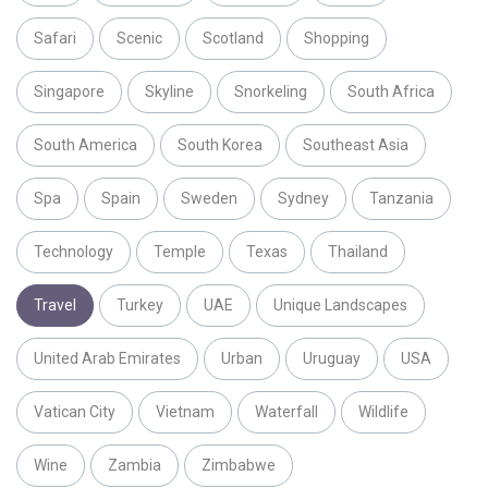
Safari
Scenic
Scotland
Shopping
Singapore
Skyline
Snorkeling
South Africa
South America
South Korea
Southeast Asia
Spa
Spain
Sweden
Sydney
Tanzania
Technology
Temple
Texas
Thailand
Travel
Turkey
UAE
Unique Landscapes
United Arab Emirates
Urban
Uruguay
USA
Vatican City
Vietnam
Waterfall
Wildlife
Wine
Zambia
Zimbabwe