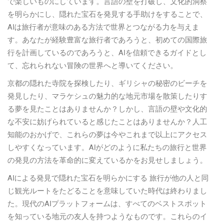
で楽しいものにしています。言語の壁を打破し、文化的洞察
を明らかにし、隠れた宝石を発見する手助けをすることで、
AIは旅行者が意味のある方法で世界とつながる力を与えま
す。あなたが経験豊富な旅行者であろうと、初めての国際旅
行を計画しているのであろうと、AIを信頼できるガイドとし
て、忘れられない冒険の世界へと導いてください。
京都の隠れた寺院を探検したり、ギリシャの秘密のビーチを
発見したり、マラケシュの魅力的な地元市場を散策したりす
る夢を見たことはありませんか？しかし、言語の壁や文化的
な不安に妨げられていると感じたことはありませんか？人工
知能のおかげで、これらの夢は今やこれまで以上にアクセス
しやすくなっています。AIがどのように私たちの旅行と世界
の発見の方法を革命的に変えているかをお見せしましょう。
AIによる発見で隠れた宝石を明らかにする 旅行が他の人と同
じ観光ルートをたどることを意味していた時代は終わりまし
た。現代のAIプラットフォームは、すべてのベストスポット
を知っている地元の友人を持つようなものです。これらのイ