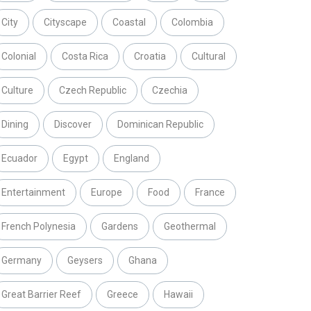
City
Cityscape
Coastal
Colombia
Colonial
Costa Rica
Croatia
Cultural
Culture
Czech Republic
Czechia
Dining
Discover
Dominican Republic
Ecuador
Egypt
England
Entertainment
Europe
Food
France
French Polynesia
Gardens
Geothermal
Germany
Geysers
Ghana
Great Barrier Reef
Greece
Hawaii