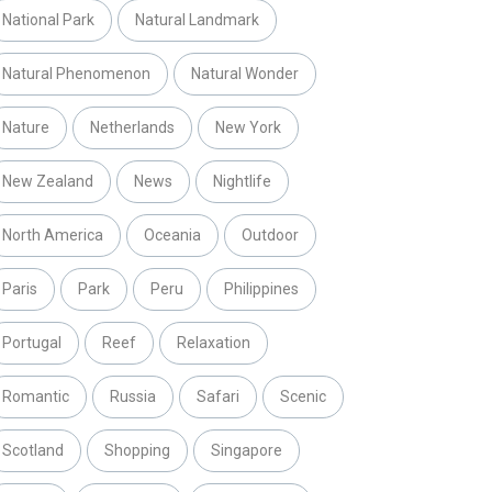
National Park
Natural Landmark
Natural Phenomenon
Natural Wonder
Nature
Netherlands
New York
New Zealand
News
Nightlife
North America
Oceania
Outdoor
Paris
Park
Peru
Philippines
Portugal
Reef
Relaxation
Romantic
Russia
Safari
Scenic
Scotland
Shopping
Singapore