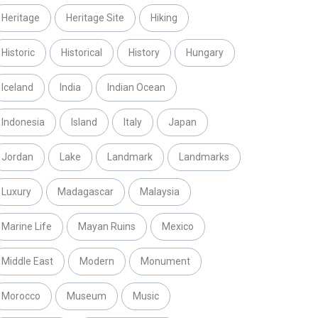
Heritage
Heritage Site
Hiking
Historic
Historical
History
Hungary
Iceland
India
Indian Ocean
Indonesia
Island
Italy
Japan
Jordan
Lake
Landmark
Landmarks
Luxury
Madagascar
Malaysia
Marine Life
Mayan Ruins
Mexico
Middle East
Modern
Monument
Morocco
Museum
Music