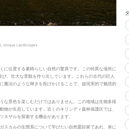
e
,
Unique Landscapes
くに位置する素晴らしい自然の驚異です。この特異な場所に
ち並び、壮大な景観を作り出しています。これらの古代の巨人
に魔法のような輝きを投げかけることで、超現実的で魅惑的
うな景色を楽しむだけではありません。この地域は生物多様
動物が生息しています。近くのキリンディ森林保護区では、
ツネザルを探索する機会があります。
ガスカルの生態系について学びたい自然愛好家であれ、単に