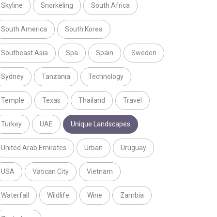
Skyline
Snorkeling
South Africa
South America
South Korea
Southeast Asia
Spa
Spain
Sweden
Sydney
Tanzania
Technology
Temple
Texas
Thailand
Travel
Turkey
UAE
Unique Landscapes
United Arab Emirates
Urban
Uruguay
USA
Vatican City
Vietnam
Waterfall
Wildlife
Wine
Zambia