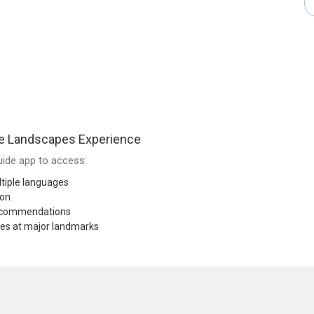
e Landscapes Experience
ide app to access:
tiple languages
ion
recommendations
res at major landmarks