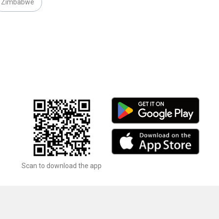
Zimbabwe
Scan to download the app