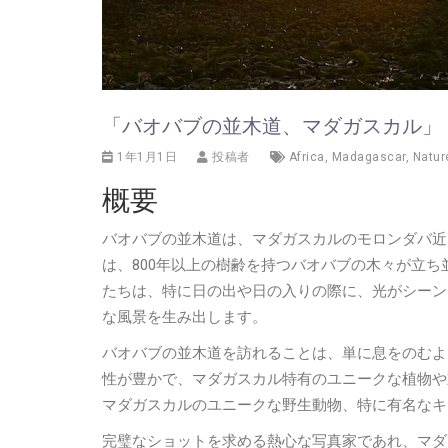
「バオバブの並木道、マダガスカル」
1年1月1日
投稿者
Africa
,
Madagascar
,
Natur
概要
バオバブの並木道は、マダガスカルのモロンダバ近
は、800年以上の樹齢を持つバオバブの木々が立
たちは、特に日の出や日の入りの際に、光がシーン
な風景を生み出します。
バオバブの並木道を訪れることは、単に息をのむよ
性が豊かで、マダガスカル特有のユニークな植物や
マダガスカルのユニークな野生動物、特に有名なキ
完璧なショットを求める熱心な写真家であれ、マダ