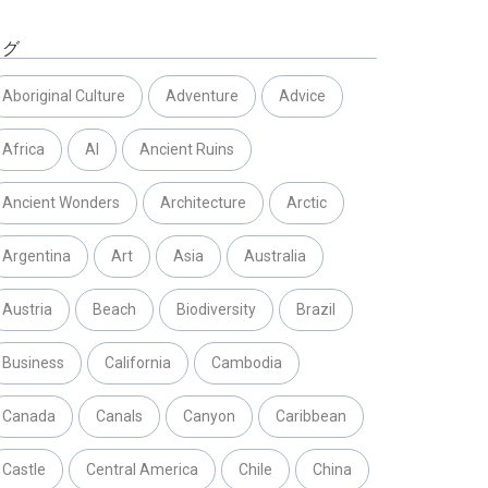
タグ
Aboriginal Culture
Adventure
Advice
Africa
AI
Ancient Ruins
Ancient Wonders
Architecture
Arctic
Argentina
Art
Asia
Australia
Austria
Beach
Biodiversity
Brazil
Business
California
Cambodia
Canada
Canals
Canyon
Caribbean
Castle
Central America
Chile
China