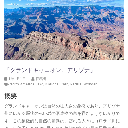
「グランドキャニオン、アリゾナ」
1年1月1日
投稿者
North America
,
USA
,
National Park
,
Natural Wonder
概要
グランドキャニオンは自然の壮大さの象徴であり、アリゾナ
州に広がる層状の赤い岩の形成物の息を呑むような広がりで
す。この象徴的な自然の驚異は、訪れる人々にコロラド川に