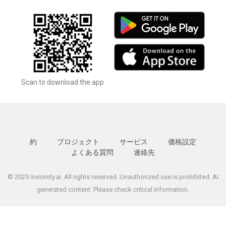
Scan to download the app
約
プロジェクト
サービス
価格設定
よくある質問
連絡先
© 2025 Invicinity.ai. All rights reserved. Unauthorized use is prohibited. AI
generated content. Please check critical information.