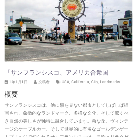
「サンフランシスコ、アメリカ合衆国」
1年1月1日
投稿者
USA
,
California
,
City
,
Landmarks
概要
サンフランシスコは、他に類を見ない都市としてしばしば描
写され、象徴的なランドマーク、多様な文化、そして驚くべ
き自然の美しさが独特に融合しています。急な丘、ヴィンテ
ージのケーブルカー、そして世界的に有名なゴールデンゲー