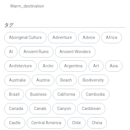
Warm_destination
タグ
Aboriginal Culture
Adventure
Advice
Africa
AI
Ancient Ruins
Ancient Wonders
Architecture
Arctic
Argentina
Art
Asia
Australia
Austria
Beach
Biodiversity
Brazil
Business
California
Cambodia
Canada
Canals
Canyon
Caribbean
Castle
Central America
Chile
China