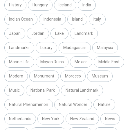
History
Hungary
Iceland
India
Indian Ocean
Indonesia
Island
Italy
Japan
Jordan
Lake
Landmark
Landmarks
Luxury
Madagascar
Malaysia
Marine Life
Mayan Ruins
Mexico
Middle East
Modern
Monument
Morocco
Museum
Music
National Park
Natural Landmark
Natural Phenomenon
Natural Wonder
Nature
Netherlands
New York
New Zealand
News