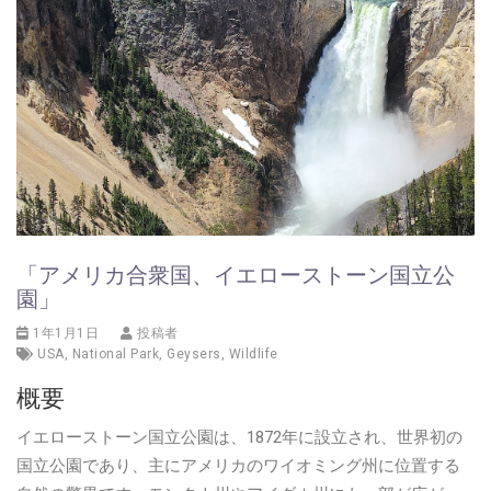
「アメリカ合衆国、イエローストーン国立公
園」
1年1月1日
投稿者
USA
,
National Park
,
Geysers
,
Wildlife
概要
イエローストーン国立公園は、1872年に設立され、世界初の
国立公園であり、主にアメリカのワイオミング州に位置する