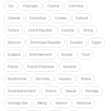
City
Cityscape
Coastal
Colombia
Colonial
Costa Rica
Croatia
Cultural
Culture
Czech Republic
Czechia
Dining
Discover
Dominican Republic
Ecuador
Egypt
England
Entertainment
Europe
Food
France
French Polynesia
Gardens
Geothermal
Germany
Geysers
Ghana
Great Barrier Reef
Greece
Hawaii
Heritage
Heritage Site
Hiking
Historic
Historical