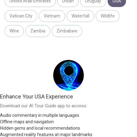
United Arab Emirates
Urban
Uruguay
USA
Vatican City
Vietnam
Waterfall
Wildlife
Wine
Zambia
Zimbabwe
Enhance Your USA Experience
Download our AI Tour Guide app to access:
Audio commentary in multiple languages
Offline maps and navigation
Hidden gems and local recommendations
Augmented reality features at major landmarks