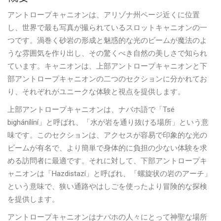
アントロープキャニオンは、アリゾナ州ページ近くに位置
し、世界で最も写真が撮られているスロットキャニオンの一
つです。渦巻く砂岩の形成と魅惑的な光のビームが魔法のよ
うな雰囲気を作り出し、その驚くべき自然の美しさで知られ
ています。キャニオンは、上部アントロープキャニオンと下
部アントロープキャニオンの二つのセクションに分かれてお
り、それぞれがユニークな体験と視点を提供します。
上部アントロープキャニオンは、ナバホ語で「Tsé
bighánílíní」と呼ばれ、「水が岩を通り抜ける場所」という意
味です。このセクションは、アクセスが容易で印象的な光の
ビームが有名で、より簡単で身体的に負担の少ない体験を求
める訪問者に最適です。それに対して、下部アントロープキ
ャニオンは「Hazdistazí」と呼ばれ、「螺旋状の岩のアーチ」
という意味で、狭い通路やはしごを使ったより冒険的な探検
を提供します。
アントロープキャニオンはナバホの人々にとって神聖な場所