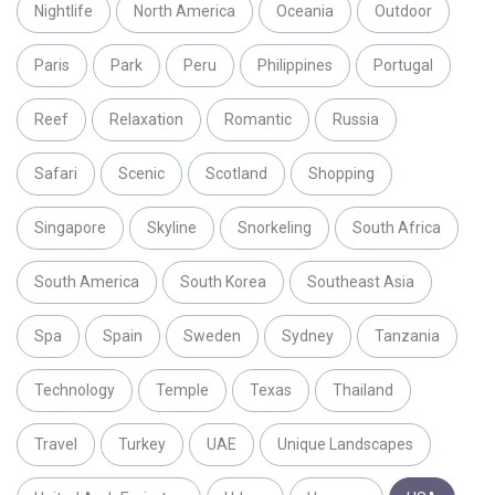
Nightlife
North America
Oceania
Outdoor
Paris
Park
Peru
Philippines
Portugal
Reef
Relaxation
Romantic
Russia
Safari
Scenic
Scotland
Shopping
Singapore
Skyline
Snorkeling
South Africa
South America
South Korea
Southeast Asia
Spa
Spain
Sweden
Sydney
Tanzania
Technology
Temple
Texas
Thailand
Travel
Turkey
UAE
Unique Landscapes