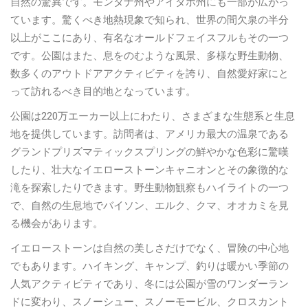
自然の驚異です。モンタナ州やアイダホ州にも一部が広がっ
ています。驚くべき地熱現象で知られ、世界の間欠泉の半分
以上がここにあり、有名なオールドフェイスフルもその一つ
です。公園はまた、息をのむような風景、多様な野生動物、
数多くのアウトドアアクティビティを誇り、自然愛好家にと
って訪れるべき目的地となっています。
公園は220万エーカー以上にわたり、さまざまな生態系と生息
地を提供しています。訪問者は、アメリカ最大の温泉である
グランドプリズマティックスプリングの鮮やかな色彩に驚嘆
したり、壮大なイエローストーンキャニオンとその象徴的な
滝を探索したりできます。野生動物観察もハイライトの一つ
で、自然の生息地でバイソン、エルク、クマ、オオカミを見
る機会があります。
イエローストーンは自然の美しさだけでなく、冒険の中心地
でもあります。ハイキング、キャンプ、釣りは暖かい季節の
人気アクティビティであり、冬には公園が雪のワンダーラン
ドに変わり、スノーシュー、スノーモービル、クロスカント