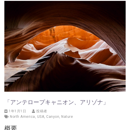
「アンテロープキャニオン、アリゾナ」
1年1月1日
投稿者
North America
,
USA
,
Canyon
,
Nature
概要