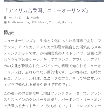
「アメリカ合衆国、ニューオーリンズ」
1年1月1日
投稿者
North America
,
USA
,
Music
,
Cultural
,
History
概要
ニューオーリンズは、生命と文化にあふれる都市であり、フ
ランス、アフリカ、アメリカの影響が融合した活気あるメル
ティングポットです。24時間営業のナイトライフ、活気に満
ちたライブ音楽シーン、そしてフランス、アフリカ、アメリ
カの文化が反映されたスパイシーな料理で知られるニューオ
ーリンズは、忘れられない目的地です。この都市は、独特の
音楽、クレオール料理、ユニークな方言、そして特にマルデ
ィグラで知られる祝祭や祭りで有名です。
この都市の歴史的な中心地はフレンチクォーターで、フラン
スとスペインのクレオール建築と、バーボンストリート沿い
の活気あるナイトライフで知られています。フレンチクォー