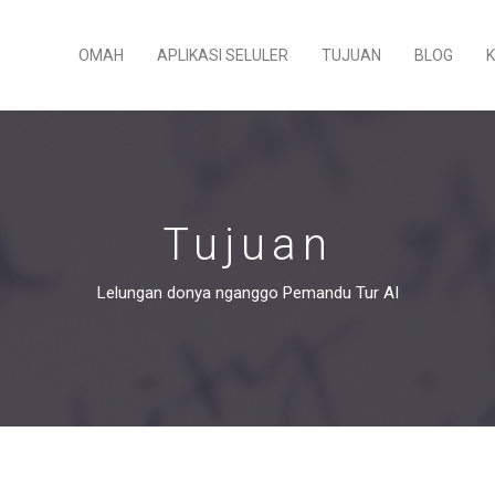
OMAH
APLIKASI SELULER
TUJUAN
BLOG
Tujuan
Lelungan donya nganggo Pemandu Tur AI