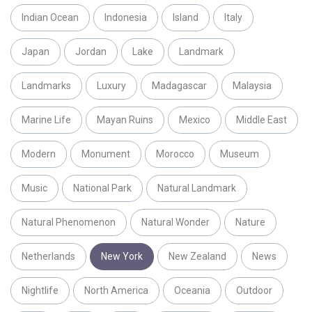
Indian Ocean
Indonesia
Island
Italy
Japan
Jordan
Lake
Landmark
Landmarks
Luxury
Madagascar
Malaysia
Marine Life
Mayan Ruins
Mexico
Middle East
Modern
Monument
Morocco
Museum
Music
National Park
Natural Landmark
Natural Phenomenon
Natural Wonder
Nature
Netherlands
New York
New Zealand
News
Nightlife
North America
Oceania
Outdoor