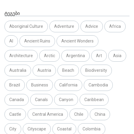
ტეგები
Aboriginal Culture
Adventure
Advice
Africa
AI
Ancient Ruins
Ancient Wonders
Architecture
Arctic
Argentina
Art
Asia
Australia
Austria
Beach
Biodiversity
Brazil
Business
California
Cambodia
Canada
Canals
Canyon
Caribbean
Castle
Central America
Chile
China
City
Cityscape
Coastal
Colombia