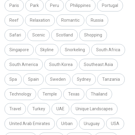
Paris
Park
Peru
Philippines
Portugal
Reef
Relaxation
Romantic
Russia
Safari
Scenic
Scotland
Shopping
Singapore
Skyline
Snorkeling
South Africa
South America
South Korea
Southeast Asia
Spa
Spain
Sweden
Sydney
Tanzania
Technology
Temple
Texas
Thailand
Travel
Turkey
UAE
Unique Landscapes
United Arab Emirates
Urban
Uruguay
USA