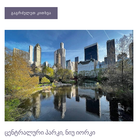
ᲒᲐᲒᲠᲫᲔᲚᲔᲗ ᲙᲘᲗᲮᲕᲐ
ᲪᲔᲜᲢᲠᲐᲚᲣᲠᲘ ᲞᲐᲠᲙᲘ, ᲜᲘᲣ ᲘᲝᲠᲙᲘ