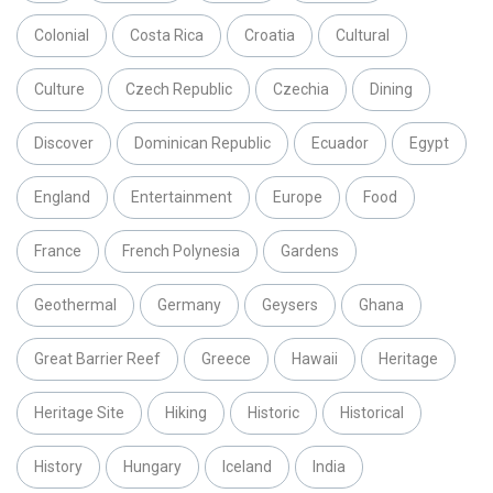
Colonial
Costa Rica
Croatia
Cultural
Culture
Czech Republic
Czechia
Dining
Discover
Dominican Republic
Ecuador
Egypt
England
Entertainment
Europe
Food
France
French Polynesia
Gardens
Geothermal
Germany
Geysers
Ghana
Great Barrier Reef
Greece
Hawaii
Heritage
Heritage Site
Hiking
Historic
Historical
History
Hungary
Iceland
India