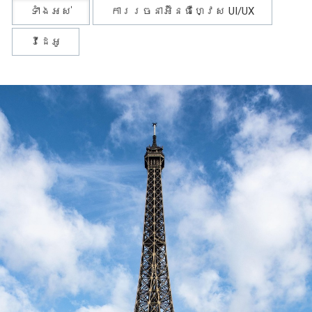
ទាំងអស់
ការរចនាអ៊ិនធឺហ្វេស UI/UX
វីដេអូ