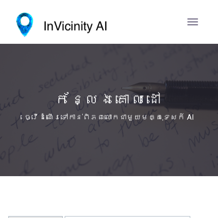
កន្លែងគោលដៅ
ធ្វើដំណើរ​ទៅកាន់ពិភពលោកជាមួយមគ្គុទេសក៍ AI