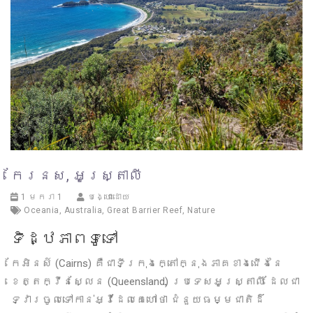
កែរនស, អូស្ត្រាលី
1 មករា 1
បង្ហោះដោយ
Oceania
,
Australia
,
Great Barrier Reef
,
Nature
ទិដ្ឋភាពទូទៅ
កែអិនស៍ (Cairns) គឺជាទីក្រុងក្តៅក្នុងភាគខាងជើងនៃ
ខេត្តក្វីនស្លែន (Queensland) ប្រទេសអូស្ត្រាលី ដែលជា
ទ្វារចូលទៅកាន់អ្វីដែលគេហៅថា ជំនួយធម្មជាតិដ៏