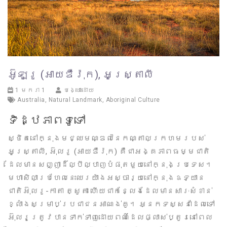
អ៊ូឡូរូ (អាយឌឺរ៉ុក), អូស្រ្តាលី
1 មករា 1
បង្ហោះដោយ
Australia
,
Natural Landmark
,
Aboriginal Culture
ទិដ្ឋភាពទូទៅ
ស្ថិតនៅក្នុងមជ្ឈមណ្ឌលនៃកណ្តាលក្រហមរបស់
អូស្ត្រាលី, អ៊ុលរូ (អាយឌឺរ៉ុក) គឺជាអង្គភាពធម្មជាតិ
ដែលមានសញ្ញាដ៏ល្បីល្បាញបំផុតមួយនៅក្នុងប្រទេស។
មហាសិលាប្រហែលនេះឈរយ៉ាងអស្ចារ្យនៅក្នុងឧទ្យាន
ជាតិអ៊ុលរូ-កាតា ត្សូតា ហើយជាកន្លែងដែលមានសារៈសំខាន់
ខ្លាំងសម្រាប់ប្រជាជនអាណង់គូ។ អ្នកទស្សនាដែលទៅ
អ៊ុលរូត្រូវបានទាក់ទាញដោយពណ៌ដែលផ្លាស់ប្តូរនៅពេល