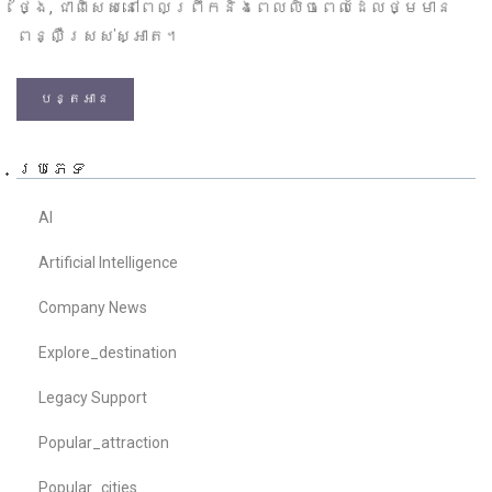
ថ្ងៃ, ជាពិសេសនៅពេលព្រឹកនិងពេលលិចពេលដែលថ្មមាន
ពន្លឺស្រស់ស្អាត។
បន្តអាន
ប្រភេទ
AI
Artificial Intelligence
Company News
Explore_destination
Legacy Support
Popular_attraction
Popular_cities