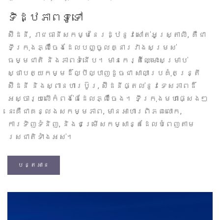
ទិដ្ឋភាពទូទៅ
ស៊ីដនី, រាជធានីសកម្មនៃរដ្ឋនូវសៅត់អូស្ត្រាលី, គឺជា
ទីក្រុងភ្លឺចែងដែលបញ្ចូលគ្នារវាងសម្រស់
ធម្មជាតិ និងភាពទំនើប។ មានកេរ្តិ៍ឈ្មោះសម្រាប់
ស្ថាបត្យកម្មដ៏ល្បីល្បាញដូចជា សាលាប្រគុំតន្ត្រី
ស៊ីដនី និងស្ពានហារប៊ូរ, ស៊ីដនីផ្តល់នូវទេសភាពដ៏
អស្ចារ្យលើកំពង់ផែដែលភ្លឺចែង។ ទីក្រុងមហាផ្សេងៗ
នេះគឺជាគន្លងសកម្មភាព, មានអាហារពិភពលោក,
ការទិញទំនិញ, និងជម្រើសកម្សាន្តដែលបំពេញតាម
រសជាតិទាំងអស់។
បន្តអាន