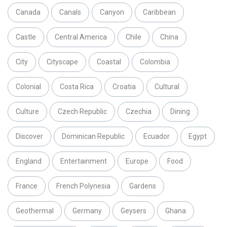
Canada
Canals
Canyon
Caribbean
Castle
Central America
Chile
China
City
Cityscape
Coastal
Colombia
Colonial
Costa Rica
Croatia
Cultural
Culture
Czech Republic
Czechia
Dining
Discover
Dominican Republic
Ecuador
Egypt
England
Entertainment
Europe
Food
France
French Polynesia
Gardens
Geothermal
Germany
Geysers
Ghana