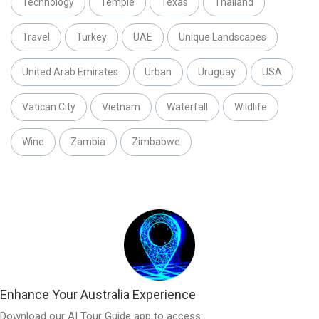
Technology
Temple
Texas
Thailand
Travel
Turkey
UAE
Unique Landscapes
United Arab Emirates
Urban
Uruguay
USA
Vatican City
Vietnam
Waterfall
Wildlife
Wine
Zambia
Zimbabwe
Enhance Your Australia Experience
Download our AI Tour Guide app to access: