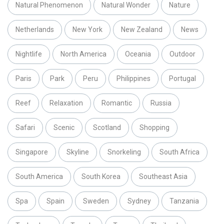
Natural Phenomenon
Natural Wonder
Nature
Netherlands
New York
New Zealand
News
Nightlife
North America
Oceania
Outdoor
Paris
Park
Peru
Philippines
Portugal
Reef
Relaxation
Romantic
Russia
Safari
Scenic
Scotland
Shopping
Singapore
Skyline
Snorkeling
South Africa
South America
South Korea
Southeast Asia
Spa
Spain
Sweden
Sydney
Tanzania