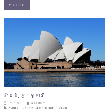
បន្តអាន
ស៊ីដនី, អូស្ត្រាលី
1 មករា 1
បង្ហោះដោយ
Australia
,
Sydney
,
Urban
,
Beach
,
Cultural