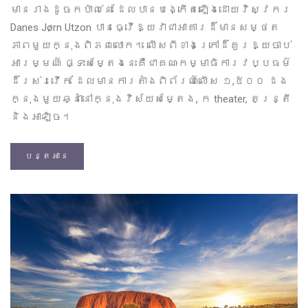
មានរាងដូចកប៉ាល់នេះ ដែលបានបង្កើតឡើងដោយវិស្វករ
Danes Jørn Utzon បានធ្វើឱ្យវាជាអាគារដ៏មានសម្ថត
ភាពមួយក្នុងពិភពលោក។ លើសពីខាងក្រៅដ៏គួរឱ្យចាប់
អារម្មណ៍ ផ្ទះសម្តែងនេះគឺជាគណៈកម្មាធិការ​វប្បធម៌
ដ៏រស់រវើក ដែលមានការតាំងពិព័រណ៍លើស ១,៥០០ ដង
ក្នុងមួយឆ្នាំនៅក្នុងវិស័យសម្តែង, ក theater, តន្ត្រី
និងអាឡិច។
បន្តអាន