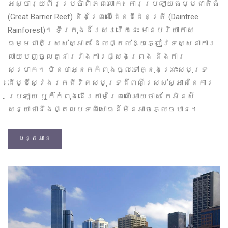
អស្ចារ្យពីរប្រចាំពិភពលោក៖ ការប្រឡាយធម្មជាតិធំ
(Great Barrier Reef) និងព្រៃឈើដែនដីដេនត្រី (Daintree
Rainforest)។ ទីក្រុងដ៏រស់រវើកនេះ មានបរិយាកាស
ធម្មជាតិស្រស់ស្អាត ដែលផ្តល់ឱ្យភ្ញៀវទស្សនាការ
លាយបញ្ចូលគ្នារវាងការផ្សងព្រេង និងការ
សម្រាក។ មិនថាអ្នកកំពុងចូលទៅក្នុងជ្រោះសមុទ្រ
ដើម្បីស្វែងរកជីវិតសមុទ្រដ៏ពណ៌ស្រស់ស្អាតនៃការ
ប្រឡាយ ឬក៏កំពុងដើរតាមព្រៃឈើអាយុចាស់ កែអិនស៍
សន្យាថានឹងផ្តល់បទពិសោធន៍មិនអាចភ្លេចបាន។
បន្តអាន