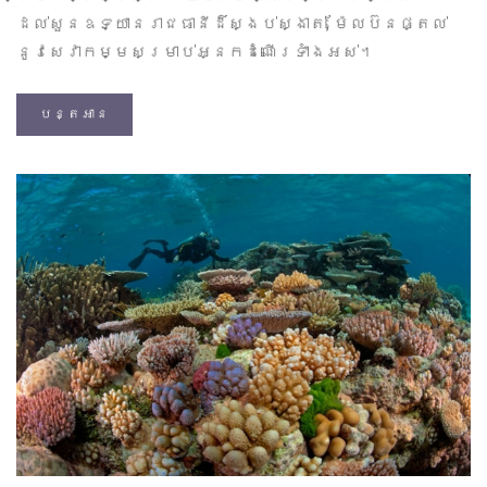
ដល់សួនឧទ្យានរាជធានីដ៏ស្ងប់ស្ងាត់, ម៉ែលប៊នផ្តល់
នូវសេវាកម្មសម្រាប់អ្នកដំណើរទាំងអស់។
បន្តអាន