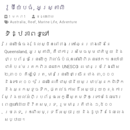
រ៉ូប៊ីយ៉ែបធំ, អូស្ត្រាលី
1 មករា 1
បង្ហោះដោយ
Australia
,
Reef
,
Marine Life
,
Adventure
ទិដ្ឋភាពទូទៅ
ព្រៃឈើធំធេង, ដែលស្ថិតនៅខាងក្រៅឆ្នេរខាងជើងនៃ
Queensland, អូស្ត្រាលី, គឺជាការស្រមៃធម្មជាតិមួយ និង
ជាប្រព័ន្ធព្រៃឈើកូរ៉ាល់ធំបំផុតនៅលើពិភពលោក។ គេហៅថា
ជាតំបន់មរតកពិភពលោក UNESCO នេះ មានប្រវែងលើស
២,៣០០ គីឡូម៉ែត្រ, មានព្រៃឈើជាច្រើនជាង ៣,០០០
និងកោះ ៩០០។ ព្រៃឈើនេះគឺជាស្ថានីយសម្រាប់អ្នកជិះទឹក
និងអ្នកស្ទូចទឹក, ផ្តល់ឱកាសដ៏អស្ចារ្យក្នុងការ
ស្វែងយល់អំពីប្រព័ន្ធអេកូស៊ីស្តែមទឹកក្រោមដែលពោរ
ពេញទៅដោយជីវិតសមុទ្រ, រួមមានត្រីជាង ១,៥០០
ប្រភេទ, ក្រពើសមុទ្រដ៏អស្ចារ្យ និងដូហ្វីនដែលលេង
សប្បាយ។