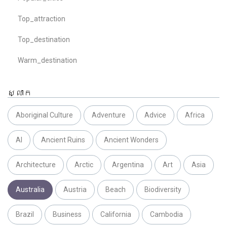
Top_attraction
Top_destination
Warm_destination
ស្លាក
Aboriginal Culture
Adventure
Advice
Africa
AI
Ancient Ruins
Ancient Wonders
Architecture
Arctic
Argentina
Art
Asia
Australia
Austria
Beach
Biodiversity
Brazil
Business
California
Cambodia