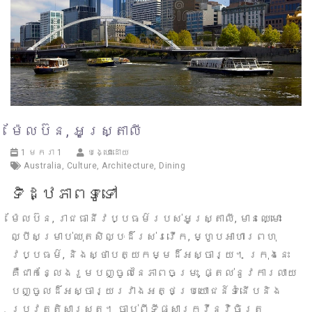
ម៉ែលប៊ន, អូស្ត្រាលី
1 មករា 1
បង្ហោះដោយ
Australia
,
Culture
,
Architecture
,
Dining
ទិដ្ឋភាពទូទៅ
ម៉ែលប៊ន, រាជធានីវប្បធម៌របស់អូស្ត្រាលី, មានឈ្មោះ
ល្បីសម្រាប់ឈុតសិល្បៈដ៏រស់រវើក, ម្ហូបអាហារពហុ
វប្បធម៌, និងស្ថាបត្យកម្មដ៏អស្ចារ្យ។ ក្រុងនេះ
គឺជាកន្លែងរួមបញ្ចូលនៃភាពចម្រុះ, ផ្តល់នូវការលាយ
បញ្ចូលដ៏អស្ចារ្យរវាងអត្ថប្រយោជន៍ទំនើបនិង
ប្រវត្តិសាស្ត្រ។ ចាប់ពីទីផ្សារក្វីនវិចិត្រ