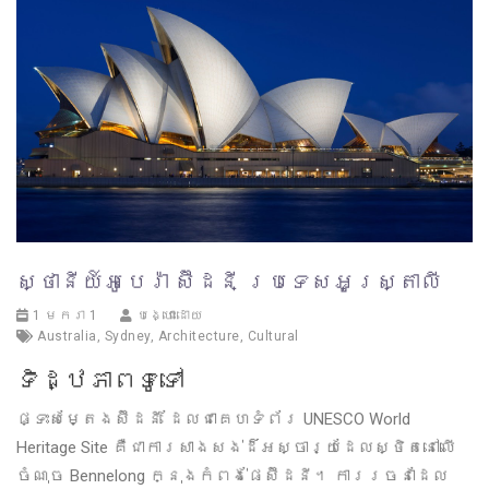
ស្ថានីយ៍អូបេរ៉ា ស៊ីដនី ប្រទេសអូស្ត្រាលី
1 មករា 1
បង្ហោះដោយ
Australia
,
Sydney
,
Architecture
,
Cultural
ទិដ្ឋភាពទូទៅ
ផ្ទះសម្តែងស៊ីដនី ដែលជាគេហទំព័រ UNESCO World
Heritage Site គឺជាការសាងសង់ដ៏អស្ចារ្យដែលស្ថិតនៅលើ
ចំណុច Bennelong ក្នុងកំពង់ផែស៊ីដនី។ ការរចនាដែល