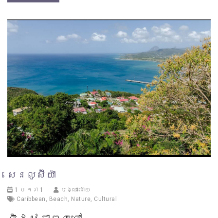
សេនលូស៊ីយ៉ា
1 មករា 1
បង្ហោះដោយ
Caribbean
,
Beach
,
Nature
,
Cultural