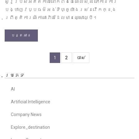
សូរ៉ូរបស់អតីតកាលនៅកំពង់ផែណែលសុន ទៅកាន់ការ
បង្ហាញវប្បធម៌អង់ទីហ្គូយ៉ាងរស់រវើកក្នុង
ព្រឹត្តិការណ៍កាណាវ៉ាល់ដែលមានឈ្មោះល្បី។
បន្តអាន
1
2
ចាស់
ប្រភេទ
AI
Artificial Intelligence
Company News
Explore_destination