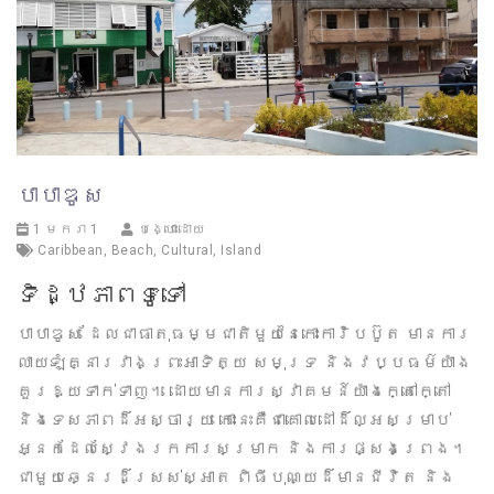
បាបាឌូស
1 មករា 1
បង្ហោះដោយ
Caribbean
,
Beach
,
Cultural
,
Island
ទិដ្ឋភាពទូទៅ
បាបាឌូស ដែលជាធាតុធម្មជាតិមួយនៃកោះការ៉ិបប៊ូត មានការ
លាយឡំគ្នារវាងព្រះអាទិត្យ សមុទ្រ និងវប្បធម៌យ៉ាង
គួរឱ្យទាក់ទាញ។ ដោយមានការស្វាគមន៍យ៉ាងក្តៅក្តៅ
និងទេសភាពដ៏អស្ចារ្យ កោះនេះគឺជាគោលដៅដ៏ល្អសម្រាប់
អ្នកដែលស្វែងរកការសម្រាក និងការផ្សងព្រេង។
ជាមួយឆ្នេរដ៏ស្រស់ស្អាត ពិធីបុណ្យដ៏មានជីវិត និង