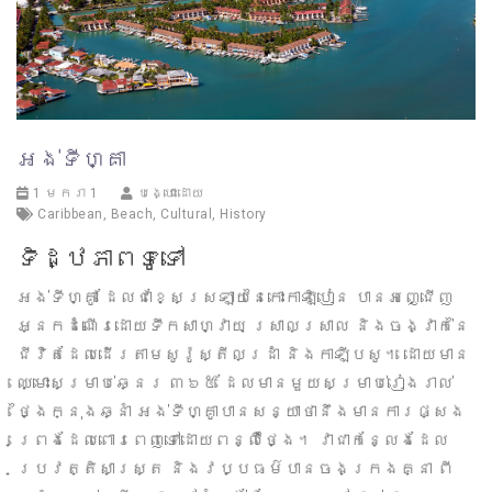
អង់ទីហ្គា
1 មករា 1
បង្ហោះដោយ
Caribbean
,
Beach
,
Cultural
,
History
ទិដ្ឋភាពទូទៅ
អង់ទីហ្គូា ដែលជាខ្សែស្រឡាយនៃកោះកាឡិបៀន បានអញ្ជើញ
អ្នកដំណើរដោយទឹកសាហ្វាយ ស្រាលស្រាល និងចង្វាក់នៃ
ជីវិតដែលដើរតាមសូរ៉ូស្តីលដ្រាំ និងកាឡីបសូ។ ដោយមាន
ឈ្មោះសម្រាប់ឆ្នេរ ៣៦៥ ដែលមានមួយសម្រាប់រៀងរាល់
ថ្ងៃក្នុងឆ្នាំ អង់ទីហ្គូាបានសន្យាថានឹងមានការផ្សង
ព្រេងដែលពោរពេញទៅដោយពន្លឺថ្ងៃ។ វាជាកន្លែងដែល
ប្រវត្តិសាស្ត្រ និងវប្បធម៌បានចងក្រងគ្នា ពី