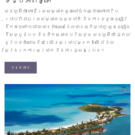
ទិដ្ឋភាពទូទៅ
សង់លូស៊ីយ៉ា កោះដ៏ស្រស់ស្អាតមួយនៅចំកណ្ដាលកោះការ៉ិប
ប្រាប់ពីភាពស្រស់ស្អាតធម្មជាតិ និងការទទួលភ្ញៀវ
ដ៏កក់ក្តៅ។ ដោយមាន Pitons ដែលមានល្បីល្បាញ សួនភ្លៀង
ដ៏សម្បូរបែប និងទឹកស្អាតបរិសុទ្ធ សង់លូស៊ីយ៉ា ផ្តល់
នូវបទពិសោធន៍ជាច្រើនសម្រាប់អ្នកដំណើរ ដែល
ស្វែងរកការសម្រាក និងការផ្សងព្រេង។
បន្តអាន