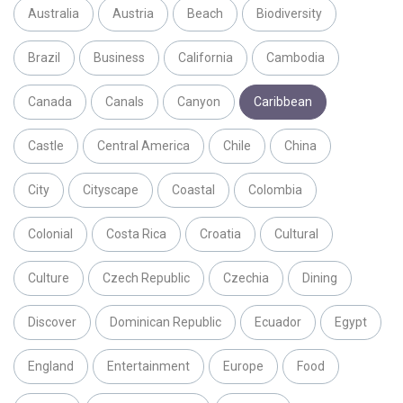
Australia
Austria
Beach
Biodiversity
Brazil
Business
California
Cambodia
Canada
Canals
Canyon
Caribbean
Castle
Central America
Chile
China
City
Cityscape
Coastal
Colombia
Colonial
Costa Rica
Croatia
Cultural
Culture
Czech Republic
Czechia
Dining
Discover
Dominican Republic
Ecuador
Egypt
England
Entertainment
Europe
Food