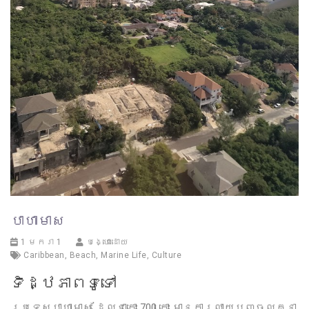
បាហាមាស
1 មករា 1
បង្ហោះដោយ
Caribbean
,
Beach
,
Marine Life
,
Culture
ទិដ្ឋភាពទូទៅ
ប្រទេសបាហាមាស ដែលជាកោះ 700 កោះ មានការលាយបញ្ចូលគ្នា