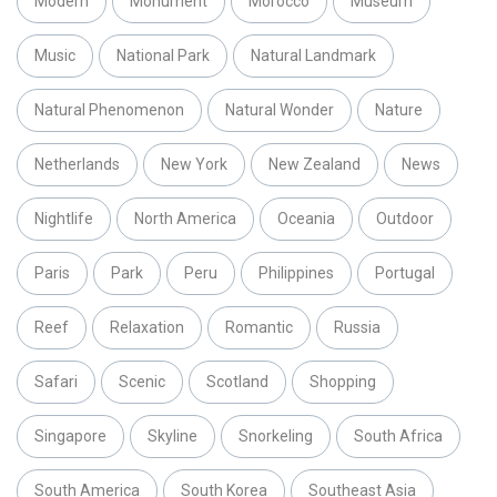
Modern
Monument
Morocco
Museum
Music
National Park
Natural Landmark
Natural Phenomenon
Natural Wonder
Nature
Netherlands
New York
New Zealand
News
Nightlife
North America
Oceania
Outdoor
Paris
Park
Peru
Philippines
Portugal
Reef
Relaxation
Romantic
Russia
Safari
Scenic
Scotland
Shopping
Singapore
Skyline
Snorkeling
South Africa
South America
South Korea
Southeast Asia