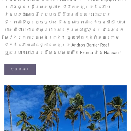
រវាងឆ្នេរដ៏ស្រស់ស្អាត ជីវិតសមុទ្រដ៏រសើប
និងបទពិសោធន៍វប្បធម៌ដ៏មានតម្លៃ។ ដោយមាន
ទឹកពណ៌ទឹកក្រូចច្បាស់ និងខ្សាច់ពណ៌សដូចមេឌីយ៉ា បាហា
មាសគឺជាស្ថានទីសម្រាប់អ្នកស្រលាញ់ឆ្នេរ និងអ្នក
ស្វែងរកការផ្សងព្រេង។ ចូលទៅក្នុងពិភពក្រោម
ទឹកដ៏រសើបនៅឧទ្យានសមុទ្រ Andros Barrier Reef
ឬសម្រាកនៅឆ្នេរដ៏ស្ងប់ស្ងាត់នៃ Exuma និង Nassau។
បន្តអាន