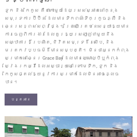
ទួក និង កៃកូស គឺជាកោះមួយដែលស្រស់ស្អាតនៅក្នុង
សមុទ្រការប៊ីប៊ីន ដែលមានទឹកពណ៌ទឹកក្រូចភ្លឺ និង
ឆ្នេរសខ្ពស់សព្វថ្ងៃ។ ព្រៃឈើត្រប់នេះសន្យាឱ្យមាន
ការចេញពីការងារដែលគួរឱ្យស្រឡាញ់ជាមួយនឹង
សណ្ឋាគារដ៏ប្រណីត, ជីវិតសមុទ្រដ៏រសើប, និង
មរតកវប្បធម៌ដ៏មានសម្បត្តិ។ មិនថាអ្នកកំពុង
សម្រាកនៅឆ្នេរ Grace Bay ដែលមានឈ្មោះល្បីឬកំពុង
ស្វែងរកអ្វីដែលអស្ចារ្យនៅក្រោមទឹក, ទួក និង
កៃកូសផ្តល់ឱ្យនូវការសម្រាកដែលមិនអាចភ្លេច
បាន។
បន្តអាន