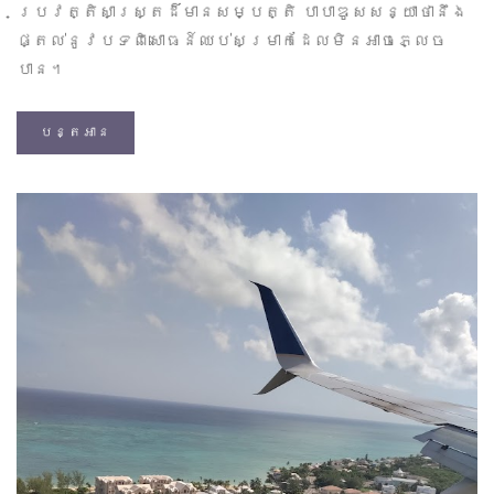
ប្រវត្តិសាស្ត្រដ៏មានសម្បត្តិ បាបាឌូសសន្យាថានឹង
ផ្តល់នូវបទពិសោធន៍ឈប់សម្រាកដែលមិនអាចភ្លេច
បាន។
បន្តអាន