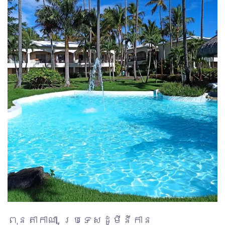
ពុនតាកាណា, ប្រទេសដូមីនីកាន