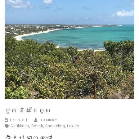
ទួក និង កៃកូស
1 មករា 1
បង្ហោះដោយ
Caribbean
,
Beach
,
Snorkeling
,
Luxury
ទិដ្ឋភាពទូទៅ