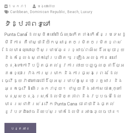
1 មករា 1
បង្ហោះដោយ
Caribbean
,
Dominican Republic
,
Beach
,
Luxury
ទិដ្ឋភាពទូទៅ
Punta Cana ដែលស្ថិតនៅលើចំណុចកើតខាងកើតនៃប្រទេសដូ
មីនីកាន គឺជាស្ថានីយ៍កម្សាន្តកម្រិតកម្រិតខ្ពស់
ដែលមានឈ្មោះល្បីសម្រាប់ឆ្នេរខ្សាច់ពណ៌សដ៏អស្ចារ្យ
និងកន្លែងស្នាក់នៅប្រណីត។ គ្រឿងអលង្ការនេះនៅ
ក្នុងកោះការ៉ិបប៊ូតផ្តល់នូវការលាយបញ្ចូលគ្នាដ៏ល្អ
ឥតខ្ចោះរវាងការសម្រាក និងការផ្សងព្រេង ដែល
ធ្វើឱ្យវាជាគោលដៅដ៏ល្អសម្រាប់គូស្នេហា គ្រួសារ និង
អ្នកធ្វើដំណើរឯករាជ្យ។ ជាមួយនឹងអាកាសធាតុក្តៅ
មនុស្សក្នុងស្រុកដែលមិត្តភាព និងវប្បធម៌ដែល
មានរសជាតិរស់រវើក Punta Cana ធានាថានឹងផ្តល់
នូវបទពិសោធន៍ឈប់សម្រាកដែលមិនអាចភ្លេចបាន។
បន្តអាន