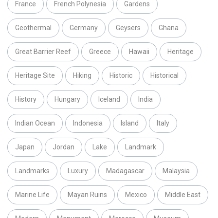
France
French Polynesia
Gardens
Geothermal
Germany
Geysers
Ghana
Great Barrier Reef
Greece
Hawaii
Heritage
Heritage Site
Hiking
Historic
Historical
History
Hungary
Iceland
India
Indian Ocean
Indonesia
Island
Italy
Japan
Jordan
Lake
Landmark
Landmarks
Luxury
Madagascar
Malaysia
Marine Life
Mayan Ruins
Mexico
Middle East