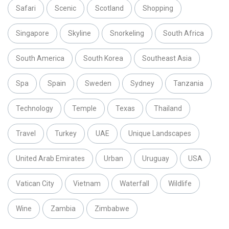
Safari
Scenic
Scotland
Shopping
Singapore
Skyline
Snorkeling
South Africa
South America
South Korea
Southeast Asia
Spa
Spain
Sweden
Sydney
Tanzania
Technology
Temple
Texas
Thailand
Travel
Turkey
UAE
Unique Landscapes
United Arab Emirates
Urban
Uruguay
USA
Vatican City
Vietnam
Waterfall
Wildlife
Wine
Zambia
Zimbabwe