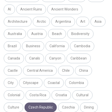
AI
Ancient Ruins
Ancient Wonders
Architecture
Arctic
Argentina
Art
Asia
Australia
Austria
Beach
Biodiversity
Brazil
Business
California
Cambodia
Canada
Canals
Canyon
Caribbean
Castle
Central America
Chile
China
City
Cityscape
Coastal
Colombia
Colonial
Costa Rica
Croatia
Cultural
Culture
Czech Republic
Czechia
Dining