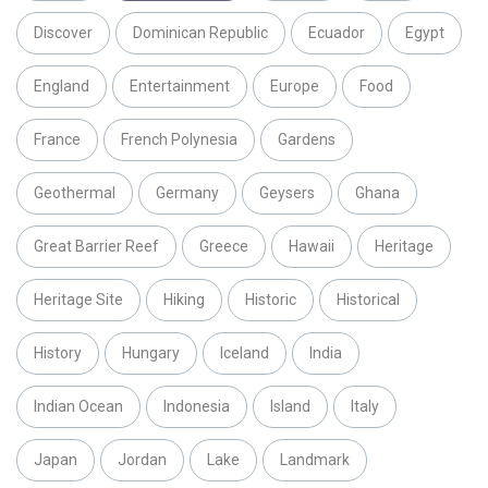
Discover
Dominican Republic
Ecuador
Egypt
England
Entertainment
Europe
Food
France
French Polynesia
Gardens
Geothermal
Germany
Geysers
Ghana
Great Barrier Reef
Greece
Hawaii
Heritage
Heritage Site
Hiking
Historic
Historical
History
Hungary
Iceland
India
Indian Ocean
Indonesia
Island
Italy
Japan
Jordan
Lake
Landmark