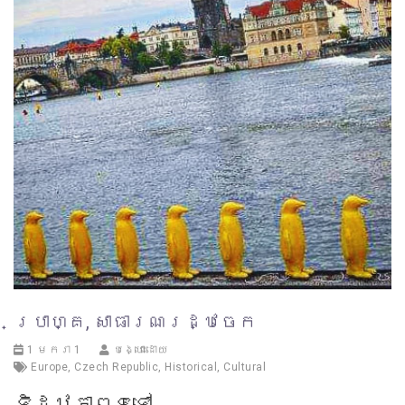
ប្រាហ្គ, សាធារណរដ្ឋចេក
1 មករា 1
បង្ហោះដោយ
Europe
,
Czech Republic
,
Historical
,
Cultural
ទិដ្ឋភាពទូទៅ