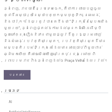
ភ្នំពេញ, រាជធានីនៃប្រទេសចេក, គឺជាការលាយបញ្ចូល
គ្នាដ៏អស្ចារ្យនៃស្ថាបត្យកម្មហ្គូទីក, រេណេសង់,
និងបារ៉ុក។ ដែលត្រូវបានគេដឹងថា “ទីក្រុងនៃស្បែកជើង
មួយរយ”, ភ្នំពេញផ្តល់ឱកាសដល់អ្នកដំណើរ ដើម្បី
ចូលទៅក្នុងរឿងនិទានជាមួយផ្លូវដ៏គួរឱ្យស្រលាញ់
និងសំណង់ប្រវត្តិសាស្ត្រ។ ប្រវត្តិសាស្ត្រដ៏មាន
សម្បត្តិរបស់ទីក្រុងនេះ ដែលមានអាយុចាប់ពីមួយពាន់
ឆ្នាំមកហើយ គឺអាចមើលឃើញនៅគ្រប់ជ្រុងជ្រោយ ពី
ព្រះបរមរាជវាំងភ្នំពេញដល់ច Praça Velha ដែលរវល់។
បន្តអាន
ប្រភេទ
AI