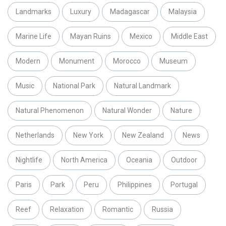
Landmarks
Luxury
Madagascar
Malaysia
Marine Life
Mayan Ruins
Mexico
Middle East
Modern
Monument
Morocco
Museum
Music
National Park
Natural Landmark
Natural Phenomenon
Natural Wonder
Nature
Netherlands
New York
New Zealand
News
Nightlife
North America
Oceania
Outdoor
Paris
Park
Peru
Philippines
Portugal
Reef
Relaxation
Romantic
Russia