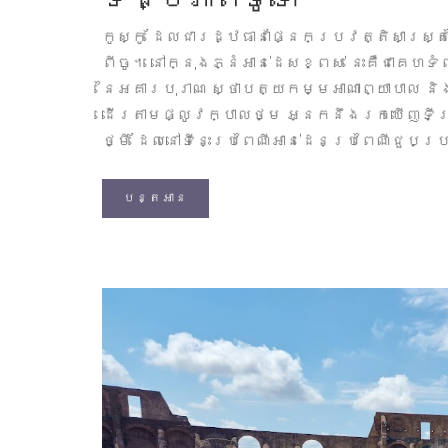
កូស្កូ ដែលជារដ្ឋធានាផ្នែកប្រវត្តិសាស្ត្រ
ពីចូ។ នៅក្នុងភ្នំអាន់ដេសខ្ពស់ នេះគឺជាគេ
នៃអគារបុរាណ ស្ថាបត្យកម្មអាណាព្យាបាល 
ដើរតាមផ្លូវក្បាលថ្ម អ្នកនឹងរកឃើញទី
ថ្មី ដែលនៅទីនេះប្រពៃណីអាន់ដេនប្រពៃណីជួ
បន្តអាន