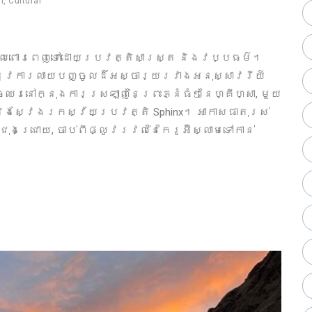
l
,
Cultural
រុងដែលពោរពេញទៅដោយប្រវត្តិសាស្ត្រ និងវប្បធម៌។
ល់នូវការលាយបញ្ចូលដ៏អស្ចារ្យរវាងអនុស្សាវរីយ៍
រនៅក្នុងការស្រឡាញ់នៃព្រះភ្នំធំៗនៃហ្គីហ្សា, មួយ
 និងស្វែងរកស្វ័យប្រវត្តិ Sphinx។ អាកាសធាតុរស់
ុងជ្រោយ, ចាប់ពីផ្លូវរវល់នៃកៃរូអ៊ីស្លាមទៅកាន់