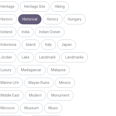
Heritage
Heritage Site
Hiking
Historic
Historical
History
Hungary
Iceland
India
Indian Ocean
Indonesia
Island
Italy
Japan
Jordan
Lake
Landmark
Landmarks
Luxury
Madagascar
Malaysia
Marine Life
Mayan Ruins
Mexico
Middle East
Modern
Monument
Morocco
Museum
Music