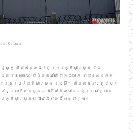
ical
,
Cultural
៉ូស្គូ គឺជាកន្លែងដែលប្រវត្តិសាស្ត្រ និង
ដែលមានឈ្មោះល្បីបំផុតនៅលើពិភពលោក វាបានសង្កត់
្នុងប្រវត្តិសាស្ត្រ រុស្ស៊ី។ កន្លែងនេះត្រូវបាន
ួមមានព្រះវិហារស្តេចបាស៊ីលដែលមានពណ៌ស្រស់ស្អាត
វត្តិសាស្ត្រស្ថានាភិបាលដ៏អស្ចារ្យ។