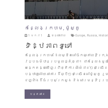
កន្លែងក្រហម, ម៉ូស្គូ
1 មករា 1
បង្ហោះដោយ
Europe
,
Russia
,
Histor
ទិដ្ឋភាពទូទៅ
កន្លែងក្រហម ដែលស្ថិតនៅចំកណ្តាលទីក្រុងម
វប្បធម៌បានប្រមូលផ្តុំគ្នា។ ជាកន្លែងមួយ
សង្កេតឱ្យឃើញព្រឹត្តិការណ៍សំខាន់ៗជាច្រើនក
បង្ហាញដោយអាគារដ៏ល្បីៗជាច្រើននៅម៉ូស្គូ រ
ជញ្ជាំងដ៏ធំរបស់ក្រសួង និងសារមន្ទីរប្រ
បន្តអាន