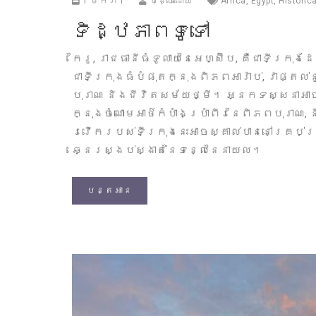
1 មករា 1
បង្ហោះដោយ
Africa
,
Egypt
,
Historica
ទិដ្ឋភាពទូទៅ
កៃរូ, រាជធានីធំទូលាយនៃអេហ្ស៊ីប, គឺជាទីក្
ជាទីក្រុងធំបំផុតក្នុងពិភពអារ៉ាប់, វាផ្ត
បុរាណ និងជីវិតសម័យថ្មី។ អ្នកទស្សនាអាចឈ
ក្នុងចំណោមអាថ៌កំបាំងប្រាំពីរនៃពិភពបុរាណ,
រវើករបស់ទីក្រុងនេះអាចស្គាល់បាននៅគ្រប់ជ្រ
ឆ្នេរស្ងប់ស្ងាត់នៃទន្លេនៃនាយល។
បន្តអាន