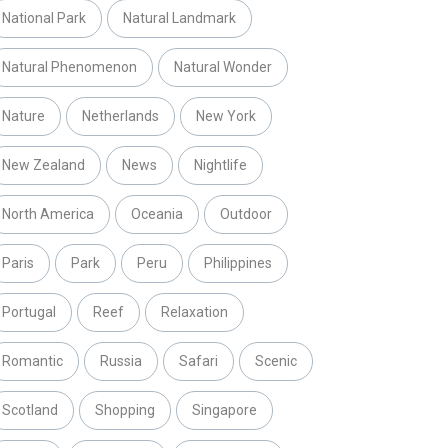
National Park
Natural Landmark
Natural Phenomenon
Natural Wonder
Nature
Netherlands
New York
New Zealand
News
Nightlife
North America
Oceania
Outdoor
Paris
Park
Peru
Philippines
Portugal
Reef
Relaxation
Romantic
Russia
Safari
Scenic
Scotland
Shopping
Singapore