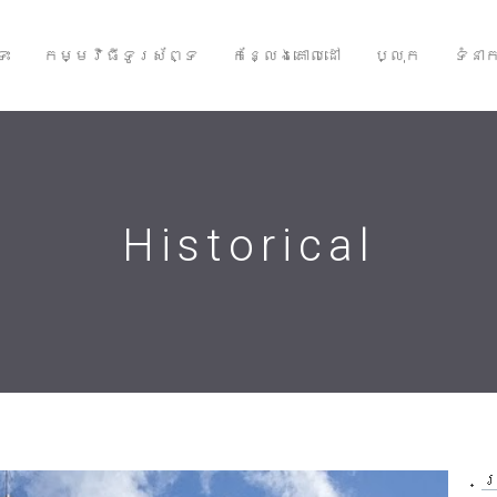
ទះ
កម្មវិធីទូរស័ព្ទ
កន្លែងគោលដៅ
ប្លុក
ទំនា
Historical
ប