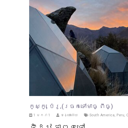
កូស្កូ, ប៉េរូ (ច្រកទៅមាចូ ពីចូ)
1 មករា 1
បង្ហោះដោយ
South America
,
Peru
,
C
ទិដ្ឋភាពទូទៅ