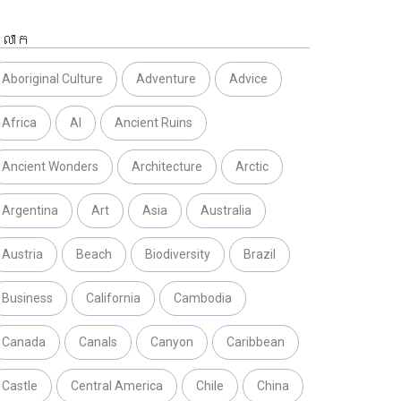
្លាក
Aboriginal Culture
Adventure
Advice
Africa
AI
Ancient Ruins
Ancient Wonders
Architecture
Arctic
Argentina
Art
Asia
Australia
Austria
Beach
Biodiversity
Brazil
Business
California
Cambodia
Canada
Canals
Canyon
Caribbean
Castle
Central America
Chile
China