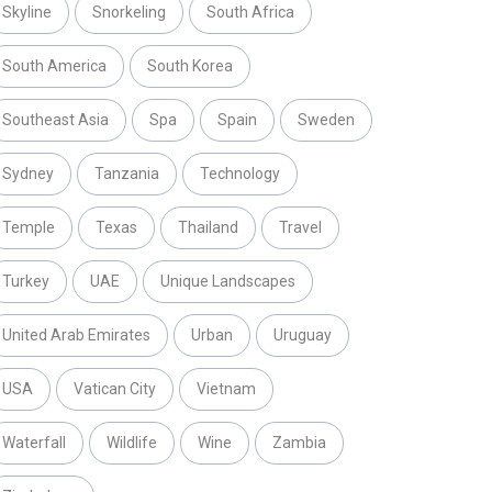
Skyline
Snorkeling
South Africa
South America
South Korea
Southeast Asia
Spa
Spain
Sweden
Sydney
Tanzania
Technology
Temple
Texas
Thailand
Travel
Turkey
UAE
Unique Landscapes
United Arab Emirates
Urban
Uruguay
USA
Vatican City
Vietnam
Waterfall
Wildlife
Wine
Zambia