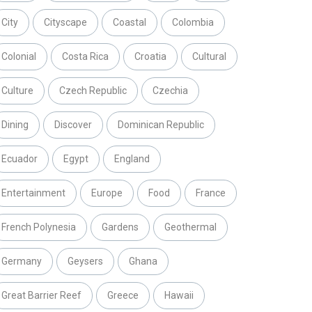
City
Cityscape
Coastal
Colombia
Colonial
Costa Rica
Croatia
Cultural
Culture
Czech Republic
Czechia
Dining
Discover
Dominican Republic
Ecuador
Egypt
England
Entertainment
Europe
Food
France
French Polynesia
Gardens
Geothermal
Germany
Geysers
Ghana
Great Barrier Reef
Greece
Hawaii