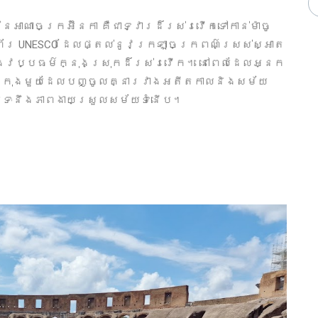
នៃអាណាចក្រអ៊ីនកា គឺជាទ្វារដ៏រស់រវើកទៅកាន់ម៉ាចូ
ហទំព័រ UNESCO ដែលផ្តល់នូវក្រឡាចក្រពណ៌ស្រស់ស្អាត
និងវប្បធម៌ក្នុងស្រុកដ៏រស់រវើក។ នៅពេលដែលអ្នក
ក្រុងមួយដែលបញ្ចូលគ្នារវាងអតីតកាលនិងសម័យ
បប្រទៈនឹងភាពងាយស្រួលសម័យទំនើប។