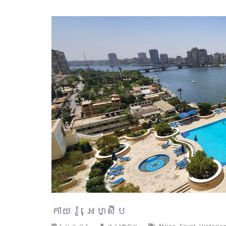
កាយរ៉ូ, អេហ្ស៊ីប