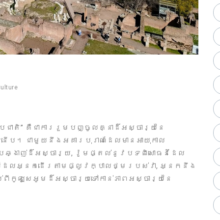
ulture
បជាតិ” គឺជាការរួមបញ្ចូលគ្នាដ៏អស្ចារ្យនៃ
ំនើប។ ជាមួយនឹងអគារបុរាណដែលមានអាយុកាល
បឆ្ងាញ់ដ៏អស្ចារ្យ, រ៉ូមផ្តល់នូវបទពិសោធន៍ដែល
លដែលអ្នកដើរតាមផ្លូវក្បាលថ្មរបស់វា, អ្នកនឹង
់ពីកូឡូសេអូមដ៏អស្ចារ្យទៅកាន់ភាពអស្ចារ្យនៃ