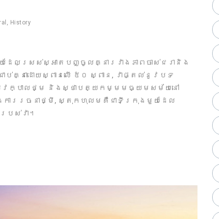
ral
,
History
ងមួយដែលស្រស់ស្អាតបញ្ចូលគ្នារវាងភាពចាស់ជរានិង
្ជាប់គ្នាដោយស្ពានលើ ៥០ ស្ពាន, វាផ្តល់នូវបទ
្លូវក្បាលថ្ម និងស្ថាបត្យកម្មមធ្យមសម័យនៅ
ៈ និងការរចនាថ្មី, ស្តុកហុលមគឺជាទីក្រុងមួយដែល
របស់វា។