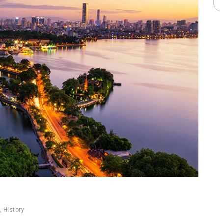
,
History