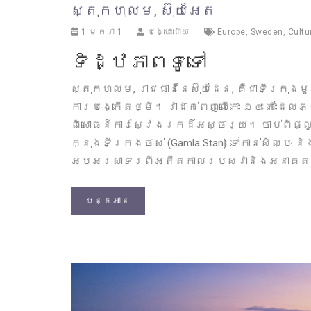
ស្តុកហុលម, ស៊ុយអែត
1 មករា 1
បង្ហោះដោយ
Europe
,
Sweden
,
Cultu
ទិដ្ឋភាពទូទៅ
ស្តុកហុលម, រាជធានីនៃស៊ុយដែន, គឺជាទីក្រុ
ការបង្កើតថ្មី។ វាដាក់ពេញលើកោះ ១៤ កោះដែលភ
ពិសោធន៍ការស្វែងរកដ៏អស្ចារ្យ។ ចាប់ពីផ
ក្នុងទីក្រុងចាស់ (Gamla Stan) ទៅកាន់សិល្ប
អបអរសាទរពីអតីតកាលរបស់វានិងអនាគត
បន្តអាន