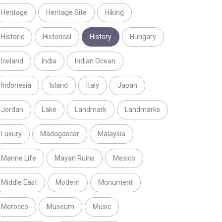
Heritage
Heritage Site
Hiking
Historic
Historical
History
Hungary
Iceland
India
Indian Ocean
Indonesia
Island
Italy
Japan
Jordan
Lake
Landmark
Landmarks
Luxury
Madagascar
Malaysia
Marine Life
Mayan Ruins
Mexico
Middle East
Modern
Monument
Morocco
Museum
Music