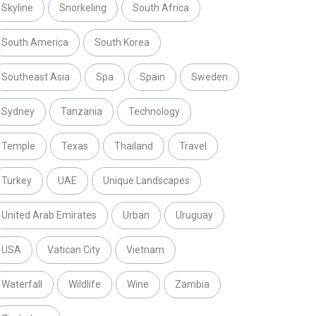
Skyline
Snorkeling
South Africa
South America
South Korea
Southeast Asia
Spa
Spain
Sweden
Sydney
Tanzania
Technology
Temple
Texas
Thailand
Travel
Turkey
UAE
Unique Landscapes
United Arab Emirates
Urban
Uruguay
USA
Vatican City
Vietnam
Waterfall
Wildlife
Wine
Zambia