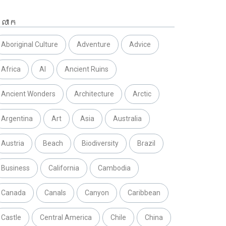
្លាក
Aboriginal Culture
Adventure
Advice
Africa
AI
Ancient Ruins
Ancient Wonders
Architecture
Arctic
Argentina
Art
Asia
Australia
Austria
Beach
Biodiversity
Brazil
Business
California
Cambodia
Canada
Canals
Canyon
Caribbean
Castle
Central America
Chile
China