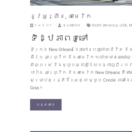
នូវអូរ្លីន, អាមេរិក
1 មករា 1
បង្ហោះដោយ
North America
,
USA
,
M
ទិដ្ឋភាពទូទៅ
ទីក្រុង New Orleans ដែលពោរពេញដោយជីវិត ន
អឺរ៉ុប អាហ្វ្រិក និងអាមេរិក។ ដោយមានឈ្មោះ
សិល្បៈរស់ និងម្ហូបឆ្ងាញ់ដែលបង្ហាញពីប្រ
បារាំង អាហ្វ្រិក និងអាមេរិក New Orleans គឺ
សម្រាប់តន្ត្រីដ៏ខុសគ្នា ម្ហូប Creole ភាសាដ
Gras។
បន្តអាន