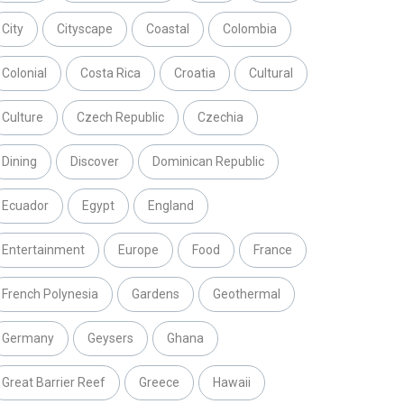
City
Cityscape
Coastal
Colombia
Colonial
Costa Rica
Croatia
Cultural
Culture
Czech Republic
Czechia
Dining
Discover
Dominican Republic
Ecuador
Egypt
England
Entertainment
Europe
Food
France
French Polynesia
Gardens
Geothermal
Germany
Geysers
Ghana
Great Barrier Reef
Greece
Hawaii