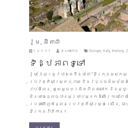
រ៉ូម, អ៊ីតាលី
1 មករា 1
បង្ហោះដោយ
Europe
,
Italy
,
History
,
C
ទិដ្ឋភាពទូទៅ
រ៉ូម ដែលត្រូវបានគេដឹងថាជា “ទីក្រុងអស់កល្
ប្រវត្តិសាស្ត្របុរាណ និងវប្បធម៌សម័យទ
រាប់មីលេន, មូសេអូមកម្រិតពិភពលោក និងម្ហូ
មិនអាចភ្លេចបានសម្រាប់អ្នកដំណើរ។ នៅពេ
ប្រទះឃើញកន្លែងប្រវត្តិសាស្ត្រច្រើន, ចាប
ទីក្រុងវ៉ាទិកាន។
បន្តអាន