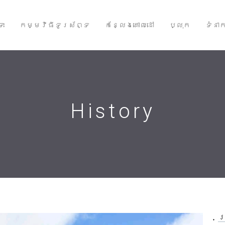
ទះ
កម្មវិធីទូរស័ព្ទ
កន្លែងគោលដៅ
ប្លុក
ទំនា
History
ប