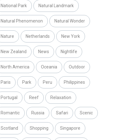
National Park
Natural Landmark
Natural Phenomenon
Natural Wonder
Nature
Netherlands
New York
New Zealand
News
Nightlife
North America
Oceania
Outdoor
Paris
Park
Peru
Philippines
Portugal
Reef
Relaxation
Romantic
Russia
Safari
Scenic
Scotland
Shopping
Singapore