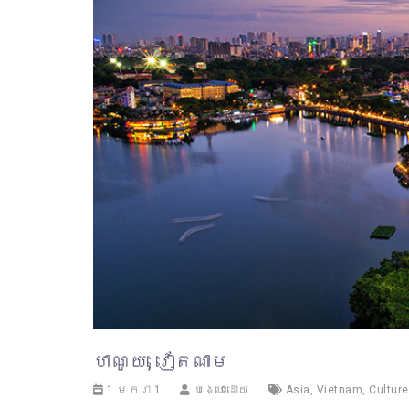
ហាណូយ, វៀតណាម
1 មករា 1
បង្ហោះដោយ
Asia
,
Vietnam
,
Culture