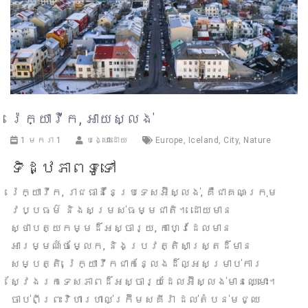
រ៉េក្យាវីក, អាយស្លង់
1 មករា 1
បង្ហោះដោយ
Europe
,
Iceland
,
City
,
Nature
ទិដ្ឋភាពទូទៅ
រ៉េក្យាវីក, រាជធានីនៃប្រទេសអ៊ីស្លង់, គឺជាគណៈក្រុម
វប្បធម៌ និងសម្រស់ធម្មជាតិ។ ដោយមាន
ស្ថាបត្យកម្មដ៏អស្ចារ្យ, កាហ្វេដែលមាន
អារម្មណ៍ចម្លែក, និងប្រវត្តិសាស្ត្រដ៏មាន
សម្បត្តិ, រ៉េក្យាវីកជាកន្លែងដ៏ល្អសម្រាប់ការ
ស្វែងរកទេសភាពដ៏អស្ចារ្យដែលអ៊ីស្លង់មានឈ្មោះ។
ចាប់ពីព្រះវិហារហាល់ក្រ៊ីមសគីរ៉ា ដល់តំបន់មជ្ឈ