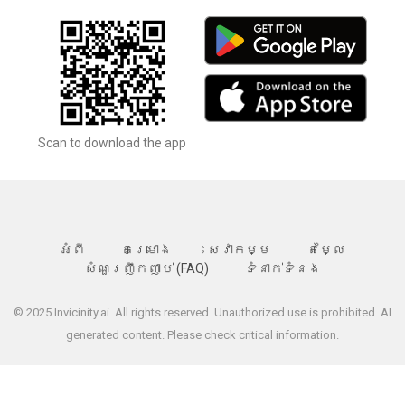
Scan to download the app
អំពី
គម្រោង
សេវាកម្ម
តម្លៃ
សំណួរញឹកញាប់ (FAQ)
ទំនាក់ទំនង
© 2025 Invicinity.ai. All rights reserved. Unauthorized use is prohibited. AI
generated content. Please check critical information.