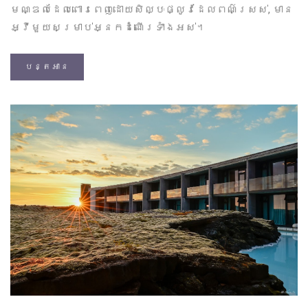
មណ្ឌលដែលពោរពេញដោយសិល្បៈផ្លូវដែលពណ៌ស្រស់, មាន
អ្វីមួយសម្រាប់អ្នកដំណើរទាំងអស់។
បន្តអាន