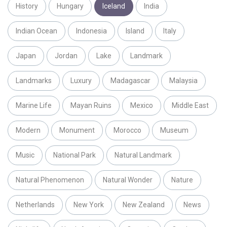
History
Hungary
Iceland
India
Indian Ocean
Indonesia
Island
Italy
Japan
Jordan
Lake
Landmark
Landmarks
Luxury
Madagascar
Malaysia
Marine Life
Mayan Ruins
Mexico
Middle East
Modern
Monument
Morocco
Museum
Music
National Park
Natural Landmark
Natural Phenomenon
Natural Wonder
Nature
Netherlands
New York
New Zealand
News