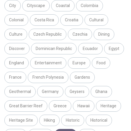
City
Cityscape
Coastal
Colombia
Colonial
Costa Rica
Croatia
Cultural
Culture
Czech Republic
Czechia
Dining
Discover
Dominican Republic
Ecuador
Egypt
England
Entertainment
Europe
Food
France
French Polynesia
Gardens
Geothermal
Germany
Geysers
Ghana
Great Barrier Reef
Greece
Hawaii
Heritage
Heritage Site
Hiking
Historic
Historical