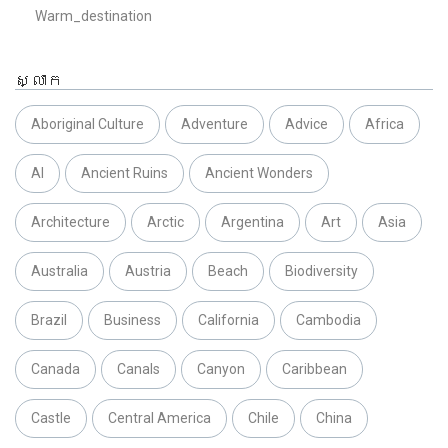
Warm_destination
ស្លាក
Aboriginal Culture
Adventure
Advice
Africa
AI
Ancient Ruins
Ancient Wonders
Architecture
Arctic
Argentina
Art
Asia
Australia
Austria
Beach
Biodiversity
Brazil
Business
California
Cambodia
Canada
Canals
Canyon
Caribbean
Castle
Central America
Chile
China