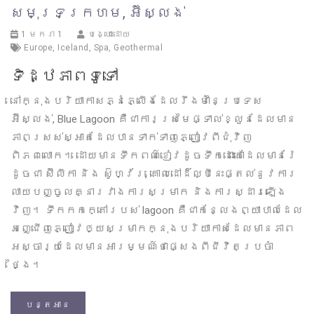
សមុទ្រក្រហម, អ៊ីស្លង់
1 មករា 1
បង្ហោះដោយ
Europe
,
Iceland
,
Spa
,
Geothermal
ទិដ្ឋភាពទូទៅ
នៅក្នុងបរិយាកាសភ្នំភ្លើងដែលរឹងមាំនៃប្រទេស
អ៊ីស្លង់, Blue Lagoon គឺជាការស្រមៃផ្ទាល់ខ្លួនដែលមាន
ភាពស្រស់ស្អាតដែលបានទាក់ទាញភ្ញៀវពីជុំវិញ
ពិភពលោក។ ដោយមានទឹកពណ៌ខៀវដូចទឹកដោះគោដែលមានរ៉ែ
ដូចជា ស៊ីលីកា និង ស៊ូហ្វ័រ, គោលដៅដ៏ល្បីនេះផ្តល់នូវការ
លាយបញ្ចូលគ្នារវាងការសម្រាក និងការស្ដារឡើង
វិញ។ ទឹកកកក្តៅរបស់ lagoon គឺជាកន្លែងព្យាបាលដែល
អញ្ជើញភ្ញៀវឲ្យសម្រាកក្នុងបរិយាកាសដែលមានភាព
អស្ចារ្យដែលមានអារម្មណ៍ថាផ្សេងពីជីវិតប្រចាំ
ថ្ងៃ។
បន្តអាន