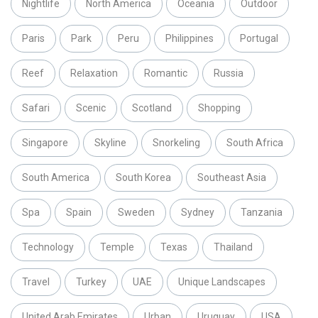
Nightlife
North America
Oceania
Outdoor
Paris
Park
Peru
Philippines
Portugal
Reef
Relaxation
Romantic
Russia
Safari
Scenic
Scotland
Shopping
Singapore
Skyline
Snorkeling
South Africa
South America
South Korea
Southeast Asia
Spa
Spain
Sweden
Sydney
Tanzania
Technology
Temple
Texas
Thailand
Travel
Turkey
UAE
Unique Landscapes
United Arab Emirates
Urban
Uruguay
USA