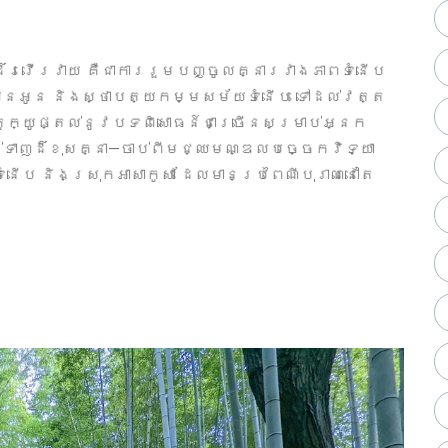
ីដ៏រវើរវាយ គឺជាការរួមបញ្ចូលគ្នារវាងភាពទំនើប
លឺនេអូន និងស្ថាបត្យកម្មសម័យទំនើប ទៅដល់វត្ត
 តូក្យូផ្តល់នូវបទពិសោធន៍ជាច្រើនសម្រាប់អ្នក
ក់ទាញដ៏ខុសគ្នា—ចាប់ពីមជ្ឈមណ្ឌលបច្ចេកវិទ្យា
៉ូដទំនើប និងស្រុកអាសាកូសា ដែលមានប្រពៃណីបុរាណនៅតែ