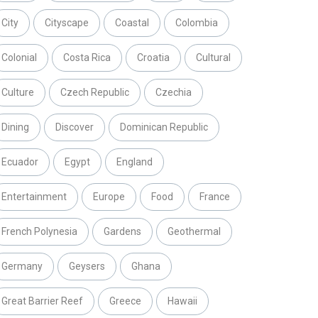
City
Cityscape
Coastal
Colombia
Colonial
Costa Rica
Croatia
Cultural
Culture
Czech Republic
Czechia
Dining
Discover
Dominican Republic
Ecuador
Egypt
England
Entertainment
Europe
Food
France
French Polynesia
Gardens
Geothermal
Germany
Geysers
Ghana
Great Barrier Reef
Greece
Hawaii