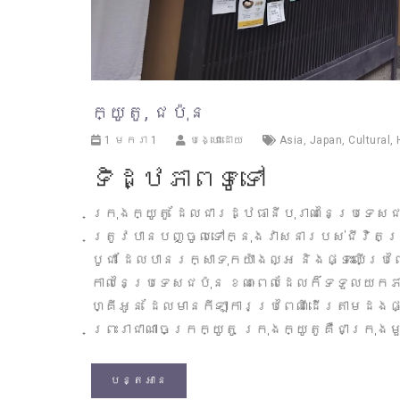
ក្យូតូ, ជប៉ុន
1 មករា 1
បង្ហោះដោយ
Asia
,
Japan
,
Cultural
,
ទិដ្ឋភាពទូទៅ
ក្រុងក្យូតូ ដែលជារដ្ឋធានីបុរាណនៃប្រទេសជ
ត្រូវបានបញ្ចូលទៅក្នុងវាសនារបស់ជីវិតប្រ
បូជា ដែលបានរក្សាទុកយ៉ាងល្អ និងផ្ទះឈើប្
កាលនៃប្រទេសជប៉ុន ខណៈពេលដែលក៏ទទួលយកភា
ហ្គីអូន ដែលមានកីឡាការប្រពៃណីដើរតាមដងផ្ល
ព្រះរាជាណាចក្រក្យូតូ ក្រុងក្យូតូគឺជាក្រ
បន្តអាន