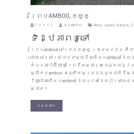
ព្រៃបAMBOO, ក្យូតូ
1 មករា 1
បង្ហោះដោយ
Asia
,
Japan
,
Nature
,
C
ទិដ្ឋភាពទូទៅ
ព្រៃបamboo នៅក្រុងក្យូតូ ប្រទេសជប៉ុន គឺ
ដោយមានសារសំខាន់ជាមួយនឹងដើមបamboo ដែលខ្
តំបន់អារ៉ាស៊ីយាមា ព្រៃដ៏អស្ចារ្យនេះផ្តល់ន
ស្លឹកបamboo បង្កើតសម្រង់ធម្មជាតិដ៏ស្ង
វិញដោយដើមបamboo ដែលខ្ពស់ដែលរាំស្រាលក្ន
ស្ងាត់។
បន្តអាន