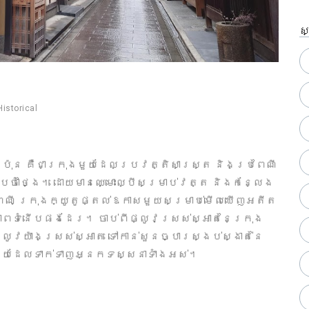
ស
Historical
ប៉ុន គឺជាក្រុងមួយដែលប្រវត្តិសាស្ត្រ និងប្រពៃណី
ចាំថ្ងៃ។ ដោយមានឈ្មោះល្បីសម្រាប់វត្ត និងកន្លែង
រពៃណី ក្រុងក្យូតូផ្តល់ឱកាសមួយសម្រាប់មើលឃើញអតីត
ពទំនើបផងដែរ។ ចាប់ពីផ្លូវស្រស់ស្អាតនៃក្រុង
ូវយ៉ាងស្រស់ស្អាត ទៅកាន់សួនច្បារស្ងប់ស្ងាត់នៃ
ុងមួយដែលទាក់ទាញអ្នកទស្សនាទាំងអស់។