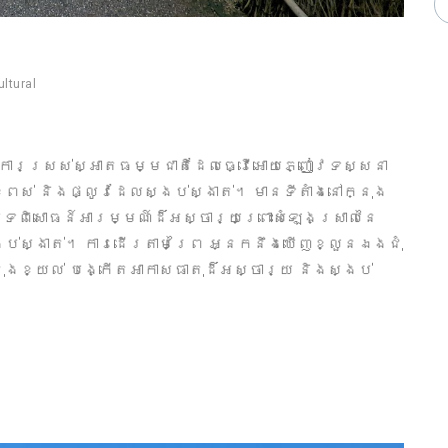
ultural
ជាការស្រស់ស្អាតធម្មជាតិដែលធ្វើអោយភ្ញៀវទស្សនា
ពស់ និងផ្លូវដែលស្ងប់ស្ងាត់។ មានទីតាំងនៅក្នុង
ូវបទពិសោធន៍អារម្មណ៍ដ៏អស្ចារ្យព្រោះសំឡេងស្រាលនៃ
ប់ស្ងាត់។ ការដើរតាមព្រៃ អ្នកនឹងឃើញខ្លួនឯងជុំ
ុងខ្យល់ បង្កើតអាកាសធាតុដ៏អស្ចារ្យ និងស្ងប់