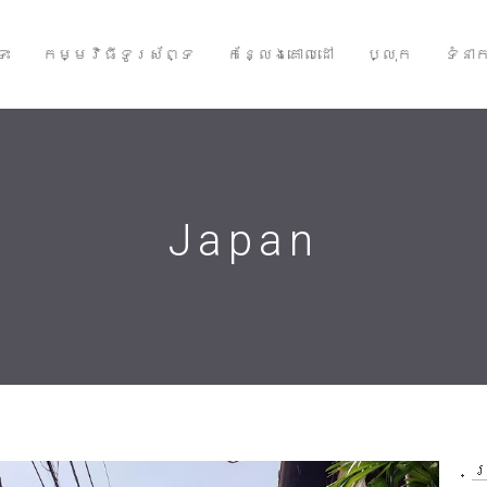
ទះ
កម្មវិធីទូរស័ព្ទ
កន្លែងគោលដៅ
ប្លុក
ទំនា
Japan
ប