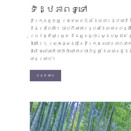
ទិដ្ឋភាពទូទៅ
ទីក្រុងតូក្យូ ប្រទេសជប៉ុន ដែលជារដ្ឋធាន
និងប្រពៃណី។ ចាប់ពីអាគារខ្ពស់ដែលមានពន្
ប្រវត្តិសាស្ត្រ និងសួនច្បារស្ងប់ស្ងាត់
ដំណើរ។ ស្រុកផ្សេងៗនៃទីក្រុងនេះមានភាពទា
ទំនើបនៅអាគីហាប៉ារ៉ា ទៅកាន់ហារ៉ាជូគូ ដែលមានម
មានស្រាប់។
បន្តអាន