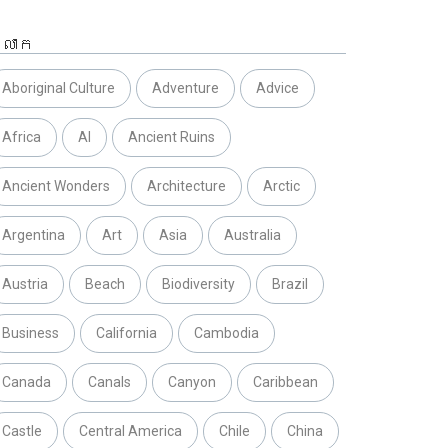
្លាក
Aboriginal Culture
Adventure
Advice
Africa
AI
Ancient Ruins
Ancient Wonders
Architecture
Arctic
Argentina
Art
Asia
Australia
Austria
Beach
Biodiversity
Brazil
Business
California
Cambodia
Canada
Canals
Canyon
Caribbean
Castle
Central America
Chile
China