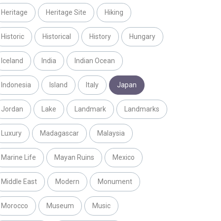
Heritage
Heritage Site
Hiking
Historic
Historical
History
Hungary
Iceland
India
Indian Ocean
Indonesia
Island
Italy
Japan
Jordan
Lake
Landmark
Landmarks
Luxury
Madagascar
Malaysia
Marine Life
Mayan Ruins
Mexico
Middle East
Modern
Monument
Morocco
Museum
Music