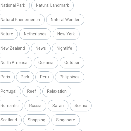
National Park
Natural Landmark
Natural Phenomenon
Natural Wonder
Nature
Netherlands
New York
New Zealand
News
Nightlife
North America
Oceania
Outdoor
Paris
Park
Peru
Philippines
Portugal
Reef
Relaxation
Romantic
Russia
Safari
Scenic
Scotland
Shopping
Singapore