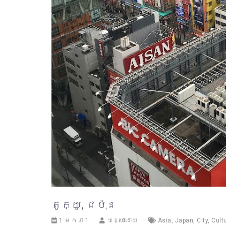
តូក្យូ, ជប៉ុន
1 មករា 1
បង្ហោះដោយ
Asia
,
Japan
,
City
,
Cult