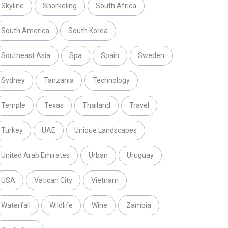
Skyline
Snorkeling
South Africa
South America
South Korea
Southeast Asia
Spa
Spain
Sweden
Sydney
Tanzania
Technology
Temple
Texas
Thailand
Travel
Turkey
UAE
Unique Landscapes
United Arab Emirates
Urban
Uruguay
USA
Vatican City
Vietnam
Waterfall
Wildlife
Wine
Zambia