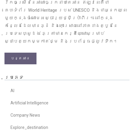
រីកចម្រើននៃអាណាចក្រនាបាតេអាន ឥឡូវនេះគឺជា
គេហទំព័រ World Heritage របស់ UNESCO និងជាអ្នកឈ្នះ
មួយក្នុងចំណោមអស្ចារ្យថ្មីប្រាំពីរ។ នៅក្នុង
កន្លែងដែលមានភ្នំ និងកោះស្រាលនៅភាគខាងត្បូងនៃ
ប្រទេសហ្សូដង់ ភេត្រាមានកេរ្តិ៍ឈ្មោះសម្រាប់
ស្ថាបត្យកម្មកាត់ថ្ម និងប្រព័ន្ធផ្លូវទឹក។
បន្តអាន
ប្រភេទ
AI
Artificial Intelligence
Company News
Explore_destination