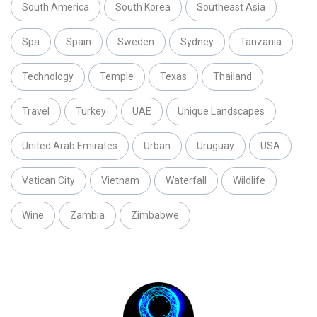
South America
South Korea
Southeast Asia
Spa
Spain
Sweden
Sydney
Tanzania
Technology
Temple
Texas
Thailand
Travel
Turkey
UAE
Unique Landscapes
United Arab Emirates
Urban
Uruguay
USA
Vatican City
Vietnam
Waterfall
Wildlife
Wine
Zambia
Zimbabwe