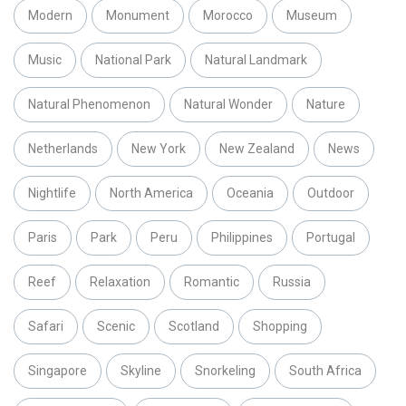
Modern
Monument
Morocco
Museum
Music
National Park
Natural Landmark
Natural Phenomenon
Natural Wonder
Nature
Netherlands
New York
New Zealand
News
Nightlife
North America
Oceania
Outdoor
Paris
Park
Peru
Philippines
Portugal
Reef
Relaxation
Romantic
Russia
Safari
Scenic
Scotland
Shopping
Singapore
Skyline
Snorkeling
South Africa