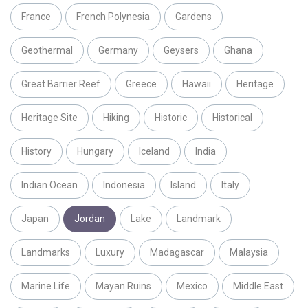
France
French Polynesia
Gardens
Geothermal
Germany
Geysers
Ghana
Great Barrier Reef
Greece
Hawaii
Heritage
Heritage Site
Hiking
Historic
Historical
History
Hungary
Iceland
India
Indian Ocean
Indonesia
Island
Italy
Japan
Jordan
Lake
Landmark
Landmarks
Luxury
Madagascar
Malaysia
Marine Life
Mayan Ruins
Mexico
Middle East