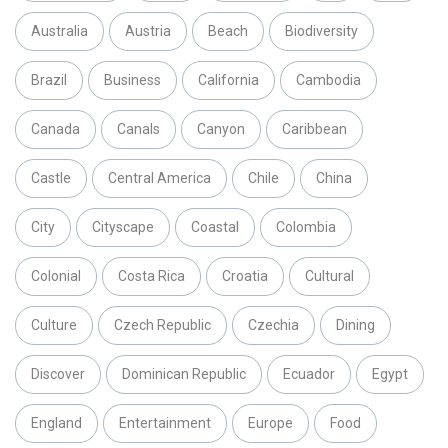
Australia
Austria
Beach
Biodiversity
Brazil
Business
California
Cambodia
Canada
Canals
Canyon
Caribbean
Castle
Central America
Chile
China
City
Cityscape
Coastal
Colombia
Colonial
Costa Rica
Croatia
Cultural
Culture
Czech Republic
Czechia
Dining
Discover
Dominican Republic
Ecuador
Egypt
England
Entertainment
Europe
Food