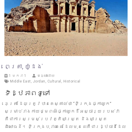
ពេត្រា, យ៉ូដង់
1 មករា 1
បង្ហោះដោយ
Middle East
,
Jordan
,
Cultural
,
Historical
ទិដ្ឋភាពទូទៅ
ភេត្រា ដែលត្រូវបានគេស្គាល់ថា “ទីក្រុងផ្កាឈូក”
សម្រាប់រាងកាយថ្មពណ៌ផ្កាឈូកដ៏អស្ចារ្យរបស់វា
គឺជាការសម្រស់ប្រវត្តិសាស្ត្រ និងសាស្ត្រ
ពិសោធន៍។ ទីក្រុងបុរាណនេះ ដែលមុននេះគឺជារដ្ឋធានីដែល