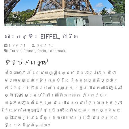
សារមន្ទីរ EIFFEL, ប៉ារីស
1 មករា 1
បង្ហោះដោយ
Europe
,
France
,
Paris
,
Landmark
ទិដ្ឋភាពទូទៅ
អាផែលតៅវើរ ដែលជាសញ្ញានៃស្នេហា និងភាពរំភើប គឺជា
មជ្ឈមណ្ឌលនៃទីក្រុងប៉ារីស និងជាអត្ថាធិប្បាយនៃ
ការច្នៃប្រឌិតរបស់មនុស្ស។ ត្រូវបានកសាងឡើងនៅ
ឆ្នាំ 1889 សម្រាប់ពិព័រណ៍ពិភពលោក វាត្រូវបាន
បង្កើតឡើងពីដែកដុស និងមានរចនាប័ទ្មល្អឥតខ្ចោះ
ដែលទាក់ទាញភ្ញៀវជាច្រើនលើសពីមួយលាននាក់ក្នុងមួយ
ឆ្នាំដោយរូបរាងដ៏គួរឱ្យចាប់អារម្មណ៍ និងទេសភាព
ទីក្រុងដ៏ទូលំទូលាយ។