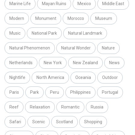
Marine Life
Mayan Ruins
Mexico
Middle East
Modern
Monument
Morocco
Museum
Music
National Park
Natural Landmark
Natural Phenomenon
Natural Wonder
Nature
Netherlands
New York
New Zealand
News
Nightlife
North America
Oceania
Outdoor
Paris
Park
Peru
Philippines
Portugal
Reef
Relaxation
Romantic
Russia
Safari
Scenic
Scotland
Shopping