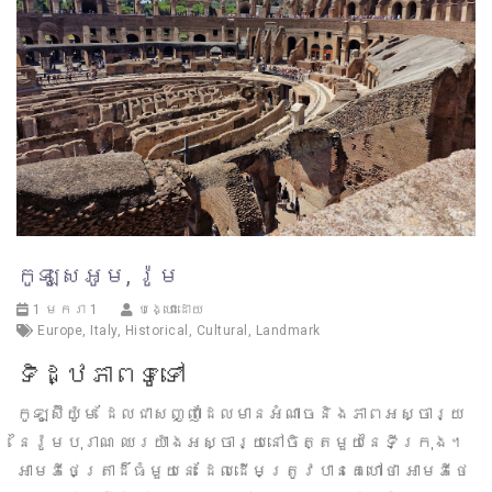
កូឡូសេអូម, រ៉ូម
1 មករា 1
បង្ហោះដោយ
Europe
,
Italy
,
Historical
,
Cultural
,
Landmark
ទិដ្ឋភាពទូទៅ
កូឡូស៊ីយ៉ូម ដែលជាសញ្ញាដែលមានអំណាចនិងភាពអស្ចារ្យ
នៃរ៉ូមបុរាណ ឈរយ៉ាងអស្ចារ្យនៅចិត្តមួយនៃទីក្រុង។
អាមភីថេត្រាដ៏ធំមួយនេះ ដែលដើមត្រូវបានគេហៅថា អាមភីថេ