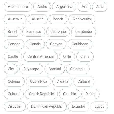
Architecture
Arctic
Argentina
Art
Asia
Australia
Austria
Beach
Biodiversity
Brazil
Business
California
Cambodia
Canada
Canals
Canyon
Caribbean
Castle
Central America
Chile
China
City
Cityscape
Coastal
Colombia
Colonial
Costa Rica
Croatia
Cultural
Culture
Czech Republic
Czechia
Dining
Discover
Dominican Republic
Ecuador
Egypt