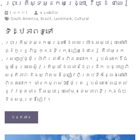
ព្រះគ្រីស្ទអ្នកសង្គ្រោះ, រ៉ីយូ ដេ ជាណេរ៉ូ
1 មករា 1
បង្ហោះដោយ
South America
,
Brazil
,
Landmark
,
Cultural
ទិដ្ឋភាពទូទៅ
ព្រះគ្រីស្ទអ្នកសង្គ្រោះ ដែលឈរយ៉ាងអស្ចារ្យនៅលើ
ភ្នំកូរខូវ៉ាឌូ ក្នុងទីក្រុងរៀអូដេជានេរ៉ូ គឺជាអ្នក
ស្រឡាញ់ថ្មីប្រាំពីរនាក់នៃពិភពលោក។ រូបសំណាក់ដ៏ធំ
មួយនៃព្រះយេស៊ូវគ្រីស្ទ ដែលមានដៃពង្រីក បង្ហាញពី
សន្តិភាព និងស្វាគមន៍ភ្ញៀវពីគ្រប់ទីកន្លែងនៅលើ
ពិភពលោក។ មានកម្ពស់ 30 ម៉ែត្រ រូបសំណាក់នេះផ្តល់
នូវវត្តមានដ៏អស្ចារ្យនៅមុខទេសភាពទីក្រុងធំៗ
និងសមុទ្រដ៏ខៀវ។
បន្តអាន