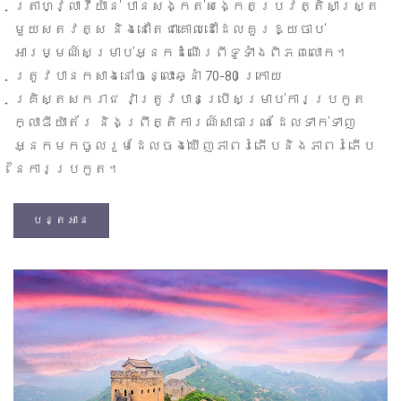
ត្រាហ្វ្លាវីយ៉ាន់ បានសង្កត់សង្កេតប្រវត្តិសាស្ត្រ
មួយសតវត្ស និងនៅតែជាគោលដៅដែលគួរឱ្យចាប់
អារម្មណ៍សម្រាប់អ្នកដំណើរពីទូទាំងពិភពលោក។
ត្រូវបានកសាងនៅចន្លោះឆ្នាំ 70-80 ក្រោយ
គ្រិស្តសករាជ វាត្រូវបានប្រើសម្រាប់ការប្រកួត
ក្លាឌីយ៉ាត័រ និងព្រឹត្តិការណ៍សាធារណៈ ដែលទាក់ទាញ
អ្នកមកចូលរួមដែលចង់ឃើញភាពរំភើបនិងភាពរំភើប
នៃការប្រកួត។
បន្តអាន