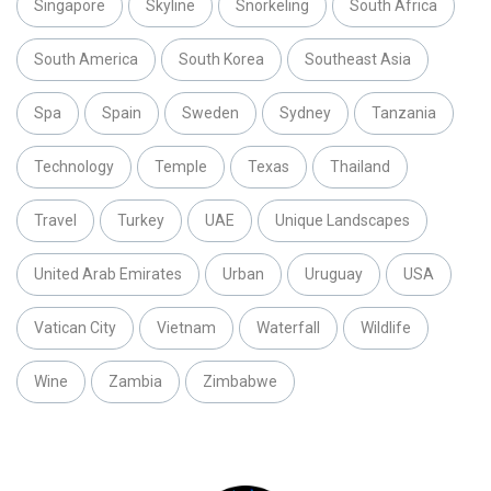
Singapore
Skyline
Snorkeling
South Africa
South America
South Korea
Southeast Asia
Spa
Spain
Sweden
Sydney
Tanzania
Technology
Temple
Texas
Thailand
Travel
Turkey
UAE
Unique Landscapes
United Arab Emirates
Urban
Uruguay
USA
Vatican City
Vietnam
Waterfall
Wildlife
Wine
Zambia
Zimbabwe