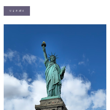
បន្តអាន