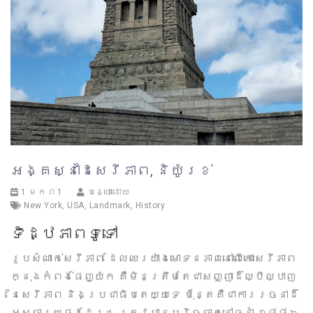
អង្គស្នាដៃសេរីភាព, និយ៉ូរខ់
1 មករា 1
បង្ហោះដោយ
New York
,
USA
,
Landmark
,
History
ទិដ្ឋភាពទូទៅ
រូបសំណាក់សេរីភាព ដែលឈរយ៉ាងមោទនភាពនៅលើកោះសេរីភាព
ក្នុងកំពង់ផែញូយ៉ក គឺមិនត្រឹមតែជាសញ្ញាដ៏ល្បីល្បាញ
នៃសេរីភាព និងប្រជាធិបតេយ្យទេ ប៉ុន្តែគឺជាការរចនាដ៏