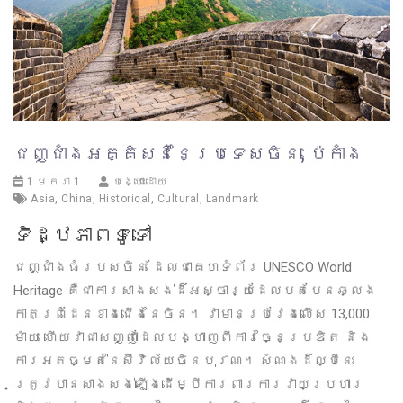
ជញ្ជាំងអគ្គិសនីនៃប្រទេសចិន, ប៉េកាំង
1 មករា 1
បង្ហោះដោយ
Asia
,
China
,
Historical
,
Cultural
,
Landmark
ទិដ្ឋភាពទូទៅ
ជញ្ជាំងធំរបស់ចិន ដែលជាគេហទំព័រ UNESCO World
Heritage គឺជាការសាងសង់ដ៏អស្ចារ្យដែលបត់បែនឆ្លង
កាត់ព្រំដែនខាងជើងនៃចិន។ វាមានប្រវែងលើស 13,000
ម៉ាយ ហើយវាជាសញ្ញាដែលបង្ហាញពីការច្នៃប្រឌិត និង
ការអត់ធ្មត់នៃស៊ីវិល័យចិនបុរាណ។ សំណង់ដ៏ល្បីនេះ
ត្រូវបានសាងសង់ឡើងដើម្បីការពារការវាយប្រហារ