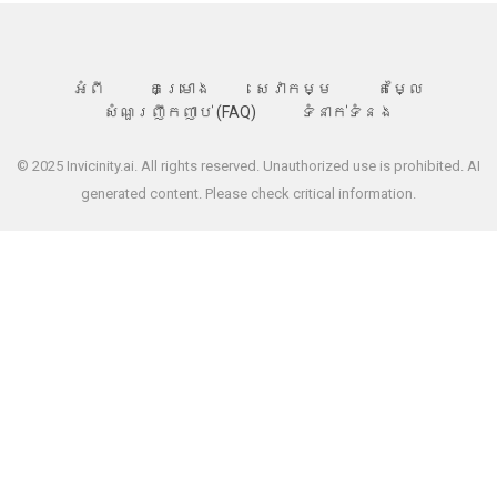
អំពី
គម្រោង
សេវាកម្ម
តម្លៃ
សំណួរញឹកញាប់ (FAQ)
ទំនាក់ទំនង
© 2025 Invicinity.ai. All rights reserved. Unauthorized use is prohibited. AI
generated content. Please check critical information.