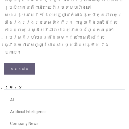
អស្ចារ្យផងដែរ។ ត្រូវបានបរិច្ចាគនៅឆ្នាំ ១៨៨៦
រូបសំណាក់នេះគឺជាអំណោយពីប្រទេសបារាំងទៅ
សហរដ្ឋអាមេរិក ដែលសញ្ញាថាតំណាងឱ្យមិត្តភាពយូរ
អង្វែងរវាងប្រទេសទាំងពីរ។ ជាមួយនឹងភ្លើងដែល
កាន់ខ្ពស់ ស្ត្រីសេរីភាពបានស្វាគមន៍អ្នកអន្តោ
ប្រវេសន៍រាប់លាននាក់ដែលមកដល់កោះអេលីស ដែល
ធ្វើឱ្យវាជាសញ្ញាដ៏មានអារម្មណ៍នៃសង្ឃឹម និង
ឱកាស។
បន្តអាន
ប្រភេទ
AI
Artificial Intelligence
Company News