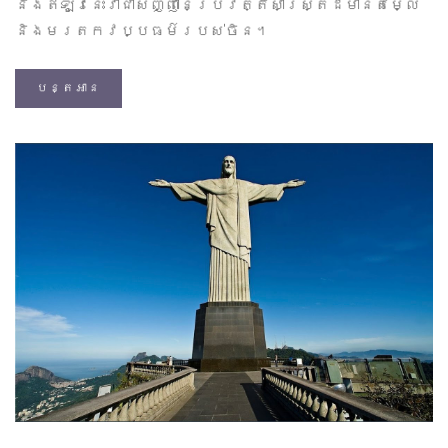
និងឥឡូវនេះវាជាសញ្ញានៃប្រវត្តិសាស្ត្រដ៏មានតម្លៃ
និងមរតកវប្បធម៌របស់ចិន។
បន្តអាន