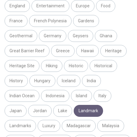
England
Entertainment
Europe
Food
France
French Polynesia
Gardens
Geothermal
Germany
Geysers
Ghana
Great Barrier Reef
Greece
Hawaii
Heritage
Heritage Site
Hiking
Historic
Historical
History
Hungary
Iceland
India
Indian Ocean
Indonesia
Island
Italy
Japan
Jordan
Lake
Landmark
Landmarks
Luxury
Madagascar
Malaysia