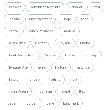
Discover
Dominican Republic
Ecuador
Egypt
England
Entertainment
Europe
Food
France
French Polynesia
Gardens
Geothermal
Germany
Geysers
Ghana
Great Barrier Reef
Greece
Hawaii
Heritage
Heritage Site
Hiking
Historic
Historical
History
Hungary
Iceland
India
Indian Ocean
Indonesia
Island
Italy
Japan
Jordan
Lake
Landmark