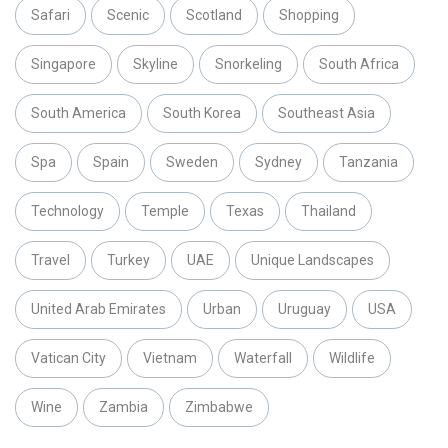
Safari
Scenic
Scotland
Shopping
Singapore
Skyline
Snorkeling
South Africa
South America
South Korea
Southeast Asia
Spa
Spain
Sweden
Sydney
Tanzania
Technology
Temple
Texas
Thailand
Travel
Turkey
UAE
Unique Landscapes
United Arab Emirates
Urban
Uruguay
USA
Vatican City
Vietnam
Waterfall
Wildlife
Wine
Zambia
Zimbabwe