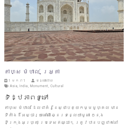
តាហ្ស ម៉ហាល់, អ្គ្រា
1 មករា 1
បង្ហោះដោយ
Asia
,
India
,
Monument
,
Cultural
ទិដ្ឋភាពទូទៅ
តាហ្ស ម៉ហាល់ ដែលជាគំរូនៃស្ថាបត្យកម្មមូហ្គល មាន
ទីតាំងដ៏អស្ចារ្យនៅលើឆ្នេរទន្លេយាមូណា ក្នុង
ទីក្រុងអហ្គ្រា ប្រទេសឥណ្ឌា។ ត្រូវបានបញ្ជាក់នៅ