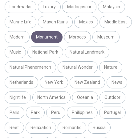
Landmarks
Luxury
Madagascar
Malaysia
Marine Life
Mayan Ruins
Mexico
Middle East
Modern
Monument
Morocco
Museum
Music
National Park
Natural Landmark
Natural Phenomenon
Natural Wonder
Nature
Netherlands
New York
New Zealand
News
Nightlife
North America
Oceania
Outdoor
Paris
Park
Peru
Philippines
Portugal
Reef
Relaxation
Romantic
Russia