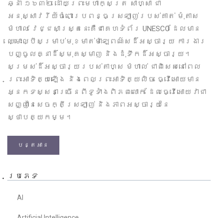
ឆ្នាំ ១៦៣២ ដោយព្រះមហាក្សត្រ សាហ្សា ជា
អនុស្សាវរីយ៍ចំពោះប្រពន្ធស្រឡាញ់របស់គាត់ មុំតាស
ម៉ហាល់ វេជ្ជសាស្ត្រនេះគឺជាគេហទំព័រ UNESCO ដែលមាន
ឈ្មោះល្បីសម្រាប់មុខមាត់ម៉ាឡេពណ៌សដ៏អស្ចារ្យ ការងារ
បញ្ចូលគ្នាដ៏ស្មុគស្មាញ និងដុំទឹកដ៏អស្ចារ្យ។
សម្រស់ដ៏អស្ចារ្យរបស់តាហ្ស ម៉ហាល់ ជាពិសេសនៅពេល
ព្រះអាទិត្យឡើង និងពេលព្រះអាទិត្យលិច ធ្វើអោយមាន
អ្នកទស្សនាច្រើនពីទូទាំងពិភពលោក ដែលធ្វើអោយវាជា
សញ្ញានៃសេចក្តីស្រឡាញ់ និងភាពអស្ចារ្យនៃ
ស្ថាបត្យកម្ម។
បន្តអាន
ប្រភេទ
AI
Artificial Intelligence