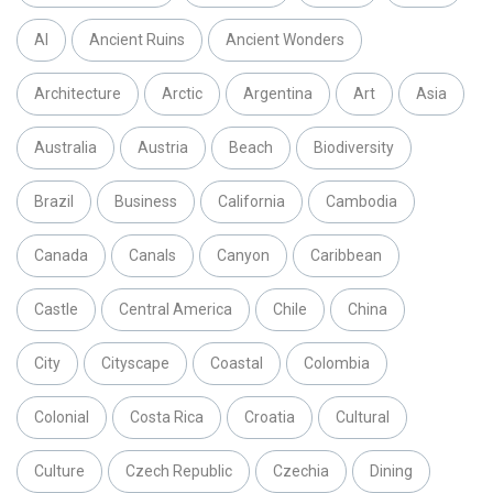
AI
Ancient Ruins
Ancient Wonders
Architecture
Arctic
Argentina
Art
Asia
Australia
Austria
Beach
Biodiversity
Brazil
Business
California
Cambodia
Canada
Canals
Canyon
Caribbean
Castle
Central America
Chile
China
City
Cityscape
Coastal
Colombia
Colonial
Costa Rica
Croatia
Cultural
Culture
Czech Republic
Czechia
Dining